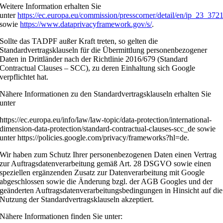
Weitere Information erhalten Sie
unter
https://ec.europa.eu/commission/presscorner/detail/en/ip_23_372
sowie
https://www.dataprivacyframework.gov/s/
.
Sollte das TADPF außer Kraft treten, so gelten die
Standardvertragsklauseln für die Übermittlung personenbezogener
Daten in Drittländer nach der Richtlinie 2016/679 (Standard
Contractual Clauses – SCC), zu deren Einhaltung sich Google
verpflichtet hat.
Nähere Informationen zu den Standardvertragsklauseln erhalten Sie
unter
https://ec.europa.eu/info/law/law-topic/data-protection/international-
dimension-data-protection/standard-contractual-clauses-scc_de sowie
unter https://policies.google.com/privacy/frameworks?hl=de.
Wir haben zum Schutz Ihrer personenbezogenen Daten einen Vertrag
zur Auftragsdatenverarbeitung gemäß Art. 28 DSGVO sowie einen
speziellen ergänzenden Zusatz zur Datenverarbeitung mit Google
abgeschlossen sowie die Änderung bzgl. der AGB Googles und der
geänderten Auftragsdatenverarbeitungsbedingungen in Hinsicht auf die
Nutzung der Standardvertragsklauseln akzeptiert.
Nähere Informationen finden Sie unter: