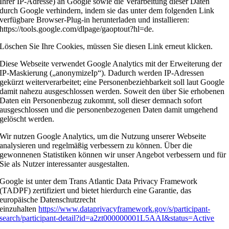
Ihrer IP-Adresse) an Google sowie die Verarbeitung dieser Daten
durch Google verhindern, indem sie das unter dem folgenden Link
verfügbare Browser-Plug-in herunterladen und installieren:
https://tools.google.com/dlpage/gaoptout?hl=de.
Löschen Sie Ihre Cookies, müssen Sie diesen Link erneut klicken.
Diese Webseite verwendet Google Analytics mit der Erweiterung der
IP-Maskierung („anonymizeIp“). Dadurch werden IP-Adressen
gekürzt weiterverarbeitet; eine Personenbeziehbarkeit soll laut Google
damit nahezu ausgeschlossen werden. Soweit den über Sie erhobenen
Daten ein Personenbezug zukommt, soll dieser demnach sofort
ausgeschlossen und die personenbezogenen Daten damit umgehend
gelöscht werden.
Wir nutzen Google Analytics, um die Nutzung unserer Webseite
analysieren und regelmäßig verbessern zu können. Über die
gewonnenen Statistiken können wir unser Angebot verbessern und für
Sie als Nutzer interessanter ausgestalten.
Google ist unter dem Trans Atlantic Data Privacy Framework
(TADPF) zertifiziert und bietet hierdurch eine Garantie, das
europäische Datenschutzrecht
einzuhalten
https://www.dataprivacyframework.gov/s/participant-
search/participant-detail?id=a2zt000000001L5AAI&status=Active