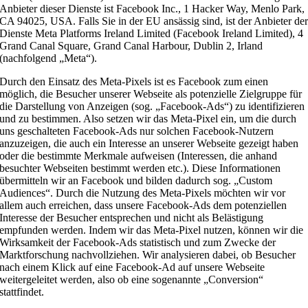
Anbieter dieser Dienste ist Facebook Inc., 1 Hacker Way, Menlo Park,
CA 94025, USA. Falls Sie in der EU ansässig sind, ist der Anbieter de
Dienste Meta Platforms Ireland Limited (Facebook Ireland Limited), 4
Grand Canal Square, Grand Canal Harbour, Dublin 2, Irland
(nachfolgend „Meta“).
Durch den Einsatz des Meta-Pixels ist es Facebook zum einen
möglich, die Besucher unserer Webseite als potenzielle Zielgruppe für
die Darstellung von Anzeigen (sog. „Facebook-Ads“) zu identifizieren
und zu bestimmen. Also setzen wir das Meta-Pixel ein, um die durch
uns geschalteten Facebook-Ads nur solchen Facebook-Nutzern
anzuzeigen, die auch ein Interesse an unserer Webseite gezeigt haben
oder die bestimmte Merkmale aufweisen (Interessen, die anhand
besuchter Webseiten bestimmt werden etc.). Diese Informationen
übermitteln wir an Facebook und bilden dadurch sog. „Custom
Audiences“. Durch die Nutzung des Meta-Pixels möchten wir vor
allem auch erreichen, dass unsere Facebook-Ads dem potenziellen
Interesse der Besucher entsprechen und nicht als Belästigung
empfunden werden. Indem wir das Meta-Pixel nutzen, können wir die
Wirksamkeit der Facebook-Ads statistisch und zum Zwecke der
Marktforschung nachvollziehen. Wir analysieren dabei, ob Besucher
nach einem Klick auf eine Facebook-Ad auf unsere Webseite
weitergeleitet werden, also ob eine sogenannte „Conversion“
stattfindet.