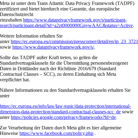
Meta ist unter dem Trans Atlantic Data Privacy Framework (TADPF)
zertifiziert und bietet hierdurch eine Garantie, das europäische
Datenschutzrecht
einzuhalten
https://www.dataprivacyframework.gov/s/participant-
search/participant-detail?id=a2zt0000000GnywAAC&status=Active
.
Weitere Information erhalten Sie
unter
https://ec.europa.eu/commission/presscorner/detail/en/ip_23_372
sowie
https://www.dataprivacyframework.gov/s/
.
Sollte das TADPF außer Kraft treten, so gelten die
Standardvertragsklauseln für die Übermittlung personenbezogener
Daten in Drittländer nach der Richtlinie 2016/679 (Standard
Contractual Clauses – SCC), zu deren Einhaltung sich Meta
verpflichtet hat.
Nähere Informationen zu den Standardvertragsklauseln erhalten Sie
unter
https://ec.europa.eu/info/law/law-topic/data-protection/international-
dimension-data-protection/standard-contractual-clauses-scc_de
sowie
unter
https://policies.google.com/privacy/frameworks?hl=de
.
Zur Verarbeitung der Daten durch Meta gibt es hier allgemeine
Hinweise
https://www.facebook.com/policy.php
.