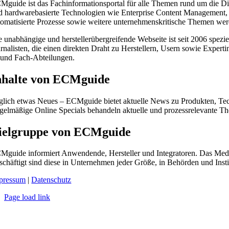
Mguide ist das Fachinformationsportal für alle Themen rund um die Digi
d hardwarebasierte Technologien wie Enterprise Content Managemen
tomatisierte Prozesse sowie weitere unternehmenskritische Themen wer
e unabhängige und herstellerübergreifende Webseite ist seit 2006 spezie
urnalisten, die einen direkten Draht zu Herstellern, Usern sowie Exper
-und Fach-Abteilungen.
nhalte von ECMguide
glich etwas Neues – ECMguide bietet aktuelle News zu Produkten, Tec
gelmäßige Online Specials behandeln aktuelle und prozessrelevante Th
ielgruppe von ECMguide
Mguide informiert Anwendende, Hersteller und Integratoren. Das Mediu
schäftigt sind diese in Unternehmen jeder Größe, in Behörden und Inst
pressum
|
Datenschutz
Page load link
Nach
oben