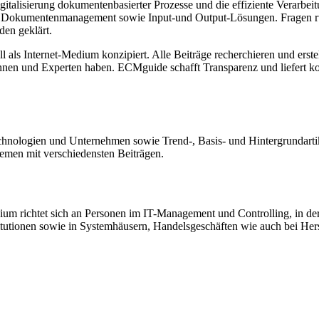
talisierung dokumentenbasierter Prozesse und die effiziente Verarbeit
t, Dokumentenmanagement sowie Input-und Output-Lösungen. Fragen 
den geklärt.
ll als Internet-Medium konzipiert. Alle Beiträge recherchieren und erst
tinnen und Experten haben. ECMguide schafft Transparenz und liefert ko
hnologien und Unternehmen sowie Trend-, Basis- und Hintergrundartik
emen mit verschiedensten Beiträgen.
m richtet sich an Personen im IT-Management und Controlling, in der 
itutionen sowie in Systemhäusern, Handelsgeschäften wie auch bei Hers