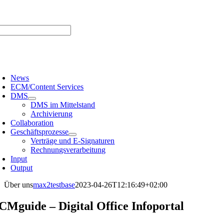
Zum
er uns |
Media-Infos |
Glossar |
Kontakt |
Newsletter
Inhalt
springen
oggle
avigation
News
ECM/Content Services
DMS
DMS im Mittelstand
Archivierung
Collaboration
Geschäftsprozesse
Verträge und E-Signaturen
Rechnungsverarbeitung
Input
Output
Über uns
max2testbase
2023-04-26T12:16:49+02:00
CMguide – Digital Office Infoportal