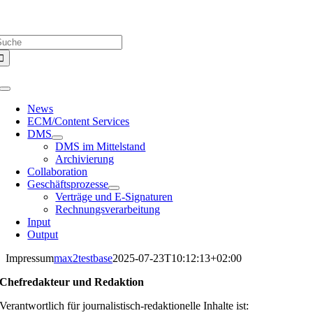
Zum
Über uns |
Media-Infos |
Glossar |
Kontakt |
Newsletter
Inhalt
uche
springen
ach:
Toggle
Navigation
News
ECM/Content Services
DMS
DMS im Mittelstand
Archivierung
Collaboration
Geschäftsprozesse
Verträge und E-Signaturen
Rechnungsverarbeitung
Input
Output
Impressum
max2testbase
2025-07-23T10:12:13+02:00
Chefredakteur und Redaktion
Verantwortlich für journalistisch-redaktionelle Inhalte ist: