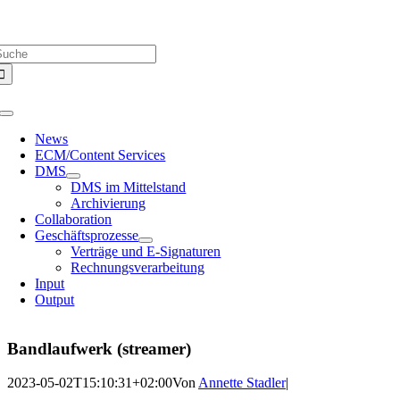
Zum
Über uns |
Media-Infos |
Glossar |
Kontakt |
Newsletter
Inhalt
uche
springen
ach:
Toggle
Navigation
News
ECM/Content Services
DMS
DMS im Mittelstand
Archivierung
Collaboration
Geschäftsprozesse
Verträge und E-Signaturen
Rechnungsverarbeitung
Input
Output
Bandlaufwerk (streamer)
2023-05-02T15:10:31+02:00
Von
Annette Stadler
|