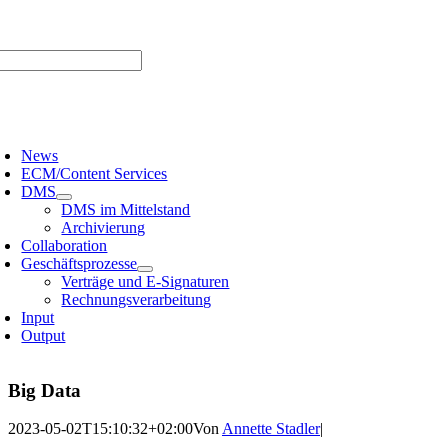
Zum
er uns |
Media-Infos |
Glossar |
Kontakt |
Newsletter
Inhalt
springen
oggle
avigation
News
ECM/Content Services
DMS
DMS im Mittelstand
Archivierung
Collaboration
Geschäftsprozesse
Verträge und E-Signaturen
Rechnungsverarbeitung
Input
Output
Big Data
2023-05-02T15:10:32+02:00
Von
Annette Stadler
|