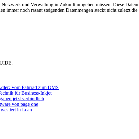
er, Netzwerk und Verwaltung in Zukunft umgehen müssen. Diese Datenme
 den immer noch rasant steigenden Datenmengen steckt nicht zuletzt d
MGUIDE.
Adler: Vom Fahrrad zum DMS
Technik für Business-Inkjet
aben jetzt verbindlich
ftware von page one
vestiert in Lean