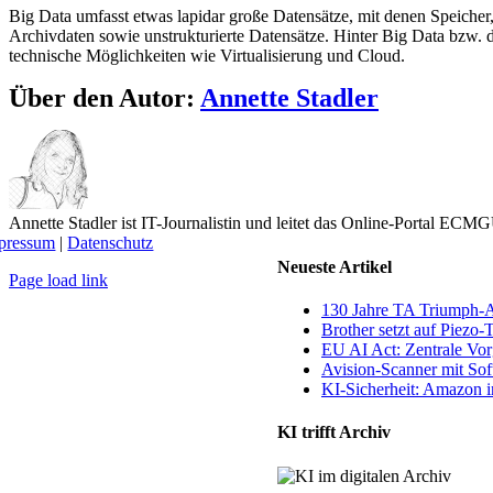
Big Data umfasst etwas lapidar große Datensätze, mit denen Speich
Archivdaten sowie unstrukturierte Datensätze. Hinter Big Data bzw.
technische Möglichkeiten wie Virtualisierung und Cloud.
Über den Autor:
Annette Stadler
Annette Stadler ist IT-Journalistin und leitet das Online-Portal EC
pressum
|
Datenschutz
Neueste Artikel
Page load link
Nach
130 Jahre TA Triumph-
oben
Brother setzt auf Piezo-
EU AI Act: Zentrale Vorg
Avision-Scanner mit So
KI-Sicherheit: Amazon in
KI trifft Archiv