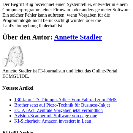
Der Begriff Bug bezeichnet einen Systemfehler, entweder in einem
Computerprogramm, einer Firmware oder anders gearteter Software.
Ein solcher Fehler kann auftreten, wenn Vorgaben für die
Programmlogik nicht berücksichtigt wurden oder die
Laufzeitumgebung fehlerhaft ist.
Über den Autor:
Annette Stadler
Annette Stadler ist IT-Journalistin und leitet das Online-Portal
ECMGUIDE.
Neueste Artikel
130 Jahre TA Triumph-Adler: Vom Fahrrad zum DMS
Brother setzt auf Piezo-Technik für Business-Inkjet
EU AI Act: Zentrale Vorgaben jetzt verbindlich
Avision-Scanner mit Software von page one
KI-Sicherheit: Amazon investiert in Lean
KI trifft Archiv