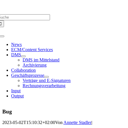
Zum
Über uns |
Media-Infos |
Glossar |
Kontakt |
Newsletter
Inhalt
uche
springen
ach:
Toggle
Navigation
News
ECM/Content Services
DMS
DMS im Mittelstand
Archivierung
Collaboration
Geschäftsprozesse
Verträge und E-Signaturen
Rechnungsverarbeitung
Input
Output
Bug
2023-05-02T15:10:32+02:00
Von
Annette Stadler
|