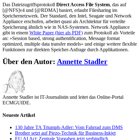
Das Dateizugriffsprotokoll
Direct Access File System
, das auf
[@NFS]v4 und [@RDMA] basiert, erlaubt Filesharing im
Speichernetzwerk. Der Standard, den Intel, Seagate und Network
Appliance erschufen, arbeitet quasi als Architektur für verteilte
Speicherung ähnlich wie in NAS-Systemen. Network Appliance
gibt in einem
White Paper (hier als PDF)
zum Protokoll als Vorteile
an: »Session based, strong authentification, Message format
optimized, multiple data transfer models« und einige weitere flexible
Funktionen zur direkten Speicher-Anfrage durch Applikationen.
Über den Autor:
Annette Stadler
Annette Stadler ist IT-Journalistin und leitet das Online-Portal
ECMGUIDE.
Neueste Artikel
130 Jahre TA Triumph-Adler: Vom Fahrrad zum DMS
Brother setzt auf Piezo-Technik für Business-Inkjet
EU AI Act: Zentrale Vorgaben jetzt verbindlich