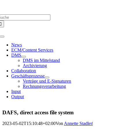
Zum
Über uns |
Media-Infos |
Glossar |
Kontakt |
Newsletter
Inhalt
uche
springen
ach:
Toggle
Navigation
News
ECM/Content Services
DMS
DMS im Mittelstand
Archivierung
Collaboration
Geschäftsprozesse
Verträge und E-Signaturen
Rechnungsverarbeitung
Input
Output
DAFS, direct access file system
2023-05-02T15:10:48+02:00
Von
Annette Stadler
|