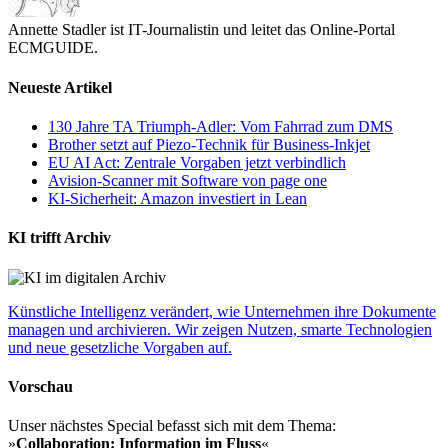
Annette Stadler ist IT-Journalistin und leitet das Online-Portal
ECMGUIDE.
Neueste Artikel
130 Jahre TA Triumph-Adler: Vom Fahrrad zum DMS
Brother setzt auf Piezo-Technik für Business-Inkjet
EU AI Act: Zentrale Vorgaben jetzt verbindlich
Avision-Scanner mit Software von page one
KI-Sicherheit: Amazon investiert in Lean
KI trifft Archiv
Künstliche Intelligenz verändert, wie Unternehmen ihre Dokumente
managen und archivieren. Wir zeigen Nutzen, smarte Technologien
und neue gesetzliche Vorgaben auf.
Vorschau
Unser nächstes Special befasst sich mit dem Thema:
»
Collaboration: Information im Fluss
«