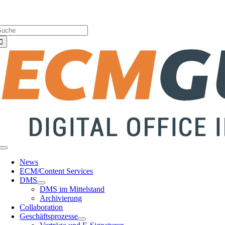
Zum
Über uns |
Media-Infos |
Glossar |
Kontakt |
Newsletter
Inhalt
uche
springen
ach:
Toggle
Navigation
News
ECM/Content Services
DMS
DMS im Mittelstand
Archivierung
Collaboration
Geschäftsprozesse