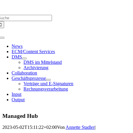
Zum
Über uns |
Media-Infos |
Glossar |
Kontakt |
Newsletter
Inhalt
uche
springen
ach:
Toggle
Navigation
News
ECM/Content Services
DMS
DMS im Mittelstand
Archivierung
Collaboration
Geschäftsprozesse
Verträge und E-Signaturen
Rechnungsverarbeitung
Input
Output
Managed Hub
2023-05-02T15:11:22+02:00
Von
Annette Stadler
|