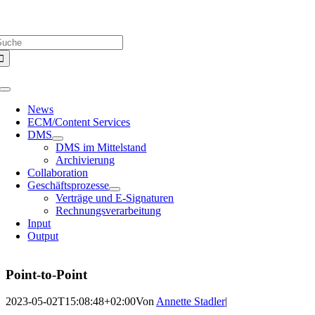
Zum
Über uns |
Media-Infos |
Glossar |
Kontakt |
Newsletter
Inhalt
uche
springen
ach:
Toggle
Navigation
News
ECM/Content Services
DMS
DMS im Mittelstand
Archivierung
Collaboration
Geschäftsprozesse
Verträge und E-Signaturen
Rechnungsverarbeitung
Input
Output
Point-to-Point
2023-05-02T15:08:48+02:00
Von
Annette Stadler
|