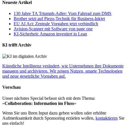
Neueste Artikel
130 Jahre TA Triumph-Adler: Vom Fahrrad zum DMS
Brother setzt auf Piezo-Technik für Business-Inkjet
EU AI Act: Zentrale Vorgaben jetzt verbindlich
Avision-Scanner mit Software von page one
KI-Sicherheit: Amazon investiert in Lean
KI trifft Archiv
Künstliche Intelligenz verändert, wie Unternehmen ihre Dokumente
managen und archivieren. Wir zeigen Nutzen, smarte Technologien
und neue gesetzliche Vorgaben auf.
Vorschau
Unser nächstes Special befasst sich mit dem Thema:
»
Collaboration: Information im Fluss
«
Wenn Sie uns Ihren Input dazu geben wollen oder erhöhte
Aufmerksamkeit durch Sponsoring erzielen wollen,
kontaktieren
Sie
uns einfach!