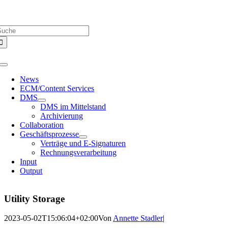
Zum
Über uns |
Media-Infos |
Glossar |
Kontakt |
Newsletter
Inhalt
uche
springen
ach:
Toggle
Navigation
News
ECM/Content Services
DMS
DMS im Mittelstand
Archivierung
Collaboration
Geschäftsprozesse
Verträge und E-Signaturen
Rechnungsverarbeitung
Input
Output
Utility Storage
2023-05-02T15:06:04+02:00
Von
Annette Stadler
|