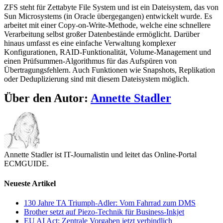
ZFS steht für Zettabyte File System und ist ein Dateisystem, das von
Sun Microsystems (in Oracle übergegangen) entwickelt wurde. Es
arbeitet mit einer Copy-on-Write-Methode, welche eine schnellere
Verarbeitung selbst großer Datenbestände ermöglicht. Darüber
hinaus umfasst es eine einfache Verwaltung komplexer
Konfigurationen, RAID-Funktionalität, Volume-Management und
einen Prüfsummen-Algorithmus für das Aufspüren von
Übertragungsfehlern. Auch Funktionen wie Snapshots, Replikation
oder Deduplizierung sind mit diesem Dateisystem möglich.
Über den Autor:
Annette Stadler
Annette Stadler ist IT-Journalistin und leitet das Online-Portal
ECMGUIDE.
Neueste Artikel
130 Jahre TA Triumph-Adler: Vom Fahrrad zum DMS
Brother setzt auf Piezo-Technik für Business-Inkjet
EU AI Act: Zentrale Vorgaben jetzt verbindlich