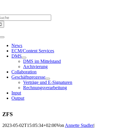
Zum
Über uns |
Media-Infos |
Glossar |
Kontakt |
Newsletter
Inhalt
uche
springen
ach:
Toggle
Navigation
News
ECM/Content Services
DMS
DMS im Mittelstand
Archivierung
Collaboration
Geschäftsprozesse
Verträge und E-Signaturen
Rechnungsverarbeitung
Input
Output
ZFS
2023-05-02T15:05:34+02:00
Von
Annette Stadler
|