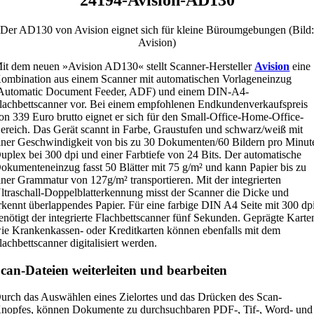
Der AD130 von Avision eignet sich für kleine Büroumgebungen (Bild:
Avision)
it dem neuen »Avision AD130« stellt Scanner-Hersteller
Avision
eine
ombination aus einem Scanner mit automatischen Vorlageneinzug
Automatic Document Feeder, ADF) und einem DIN-A4-
lachbettscanner vor. Bei einem empfohlenen Endkundenverkaufspreis
on 339 Euro brutto eignet er sich für den Small-Office-Home-Office-
ereich. Das Gerät scannt in Farbe, Graustufen und schwarz/weiß mit
iner Geschwindigkeit von bis zu 30 Dokumenten/60 Bildern pro Minut
uplex bei 300 dpi und einer Farbtiefe von 24 Bits. Der automatische
okumenteneinzug fasst 50 Blätter mit 75 g/m² und kann Papier bis zu
iner Grammatur von 127g/m² transportieren. Mit der integrierten
ltraschall-Doppelblatterkennung misst der Scanner die Dicke und
rkennt überlappendes Papier. Für eine farbige DIN A4 Seite mit 300 dp
enötigt der integrierte Flachbettscanner fünf Sekunden. Geprägte Karte
ie Krankenkassen- oder Kreditkarten können ebenfalls mit dem
lachbettscanner digitalisiert werden.
can-Dateien weiterleiten und bearbeiten
urch das Auswählen eines Zielortes und das Drücken des Scan-
nopfes, können Dokumente zu durchsuchbaren PDF-, Tif-, Word- und