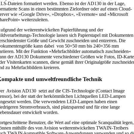
LS-Dateien formatiert werden. Ebenso ist der AD130 in der Lage,
ormatierte Scans in einen bestimmten Zielordner oder auf einen Cloud-
erver wie »Google Drive«, »Dropbox«, »Evernote« und »Microsoft
harePoint« weiterzuleiten.
ufgrund der weiterentwickelten Papierführung und der
ildverarbeitungs-Technologie lassen sich Papierstapel mit Dokumenten
erschiedenster Größe und Gewicht zuschneiden und entzerren. Die
okumentengröße kann dabei von 50×50 mm bis 240×356 mm
ariieren. Mit der Funktion »Mehrfachbilder automatisch zuschneiden«
ann der AD130 Dokumente verschiedener Größen wie Fotos, ID-Kart
der Visitenkarten scannen, diese gemäß ihrer Originalgröße zuschneide
nd zu Mehrfachbildern kreieren.
ompakte und umweltfreundliche Technik
er Avision AD130 setzt auf die CIS-Technologie (Contact Image
ensor), bei der statt der herkömmlichen Lichtquellen LED-Lampen
ingesetzt werden. Die verwendeten LED-Lampen haben einen
iedrigeren Stromverbrauch, sind platzsparend und für eine lange
ebensdauer entwickelt worden.
ortgeschrittene Benutzer, die Wert auf eine optimale Scanqualität legen,
önnen mithilfe des von Avision weiterentwickelten TWAIN-Treibers
uch TWAIN-kompatible Software-Anwendungen verwenden und so di