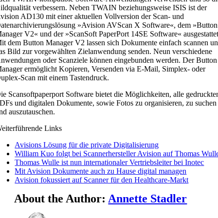
ildqualität verbessern. Neben TWAIN beziehungsweise ISIS ist der
vision AD130 mit einer aktuellen Vollversion der Scan- und
atenarchivierungslösung »Avision AVScan X Software«, dem »Button
anager V2« und der »ScanSoft PaperPort 14SE Software« ausgestattet
it dem Button Manager V2 lassen sich Dokumente einfach scannen u
as Bild zur vorgewählten Zielanwendung senden. Neun verschiedene
nwendungen oder Scanziele können eingebunden werden. Der Button
anager ermöglicht Kopieren, Versenden via E-Mail, Simplex- oder
uplex-Scan mit einem Tastendruck.
ie Scansoftpaperport Software bietet die Möglichkeiten, alle gedruckte
DFs und digitalen Dokumente, sowie Fotos zu organisieren, zu suchen
nd auszutauschen.
eiterführende Links
Avisions Lösung für die private Digitalisierung
William Kuo folgt bei Scannerhersteller Avision auf Thomas Wull
Thomas Wulle ist nun internationaler Vertriebsleiter bei Inotec
Mit Avision Dokumente auch zu Hause digital managen
Avision fokussiert auf Scanner für den Healthcare-Markt
About the Author:
Annette Stadler