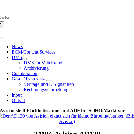
Zum
Über uns |
Media-Infos |
Glossar |
Kontakt |
Newsletter
Inhalt
uche
springen
ach:
Toggle
Navigation
News
ECM/Content Services
DMS
DMS im Mittelstand
Archivierung
Collaboration
Geschäftsprozesse
Verträge und E-Signaturen
Rechnungsverarbeitung
Input
Output
Avision stellt Flachbettscanner mit ADF für SOHO-Markt vor
24194-Avision-AD130