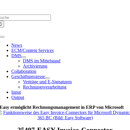
Zum
Über uns |
Media-Infos |
Glossar |
Kontakt |
Newsletter
Inhalt
uche
springen
ach:
Toggle
Navigation
News
ECM/Content Services
DMS
DMS im Mittelstand
Archivierung
Collaboration
Geschäftsprozesse
Verträge und E-Signaturen
Rechnungsverarbeitung
Input
Output
Easy ermöglicht Rechnungsmanagement in ERP von Microsoft
25407-EASY-Invoice-Connector