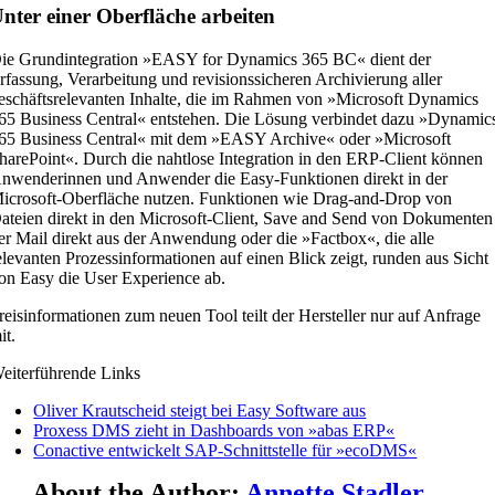
nter einer Oberfläche arbeiten
ie Grundintegration »EASY for Dynamics 365 BC« dient der
rfassung, Verarbeitung und revisionssicheren Archivierung aller
eschäftsrelevanten Inhalte, die im Rahmen von »Microsoft Dynamics
65 Business Central« entstehen. Die Lösung verbindet dazu »Dynamic
65 Business Central« mit dem »EASY Archive« oder »Microsoft
harePoint«. Durch die nahtlose Integration in den ERP-Client können
nwenderinnen und Anwender die Easy-Funktionen direkt in der
icrosoft-Oberfläche nutzen. Funktionen wie Drag-and-Drop von
ateien direkt in den Microsoft-Client, Save and Send von Dokumenten
er Mail direkt aus der Anwendung oder die »Factbox«, die alle
elevanten Prozessinformationen auf einen Blick zeigt, runden aus Sicht
on Easy die User Experience ab.
reisinformationen zum neuen Tool teilt der Hersteller nur auf Anfrage
it.
eiterführende Links
Oliver Krautscheid steigt bei Easy Software aus
Proxess DMS zieht in Dashboards von »abas ERP«
Conactive entwickelt SAP-Schnittstelle für »ecoDMS«
About the Author:
Annette Stadler