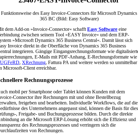
Funktionsweise des Easy Invoice-Connectors für Microsoft Dynamics
365 BC (Bild: Easy Software)
it dem Add-on »Invoice-Connector« schafft
Easy Software
eine
erbindung zwischen seinem Tool »EASY Invoice« und dem ERP-
ystem »Microsoft Dynamics 365 Business Central«. Damit lässt sich
asy Invoice direkt in die Oberfläche von Dynamics 365 Business
entral integrieren. Gängige Eingangsrechnungsformate wie digitalisiert
apierrechnungen, E-Mails mit PDF-Anhang, E-Rechnungsformate wie
ZUGFeRD
,
XRechnung
, Fattura PA und weitere werden so unmittelbar
m Microsoft-Client erreichbar.
chnellere Rechnungsprozesse
uch mobil per Smartphone oder Tablet können Kunden mit dem
nvoice-Connector ihre Rechnungen mit und ohne Bestellbezug
erwalten, freigeben und bearbeiten. Individuelle Workflows, die auf die
edürfnisse des Unternehmens angepasst sind, können die Basis für die
rüfungs-, Freigabe- und Buchungsprozesse bilden. Durch die direkte
nbindung an die Microsoft ERP-Lösung erhöht sich die Effizienz und
ransparenz des Rechnungsprozesses und verringern sich die
urchlaufzeiten von Rechnungen.