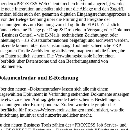
ber den »PROXESS Web Client« recherchiert und angezeigt werden.
ie neue Integration unterstützt nicht nur die Ablage und den Zugriff,
ondern bildet auch den gesamten digitalen Eingangsrechnungsprozess 
 von der Belegerkennung über die Prüfung und Freigabe der
echnungen bis zum Buchungsvorschlag für die FIBU. Zusätzlich
önnen einzelne Belege per Drag & Drop einem Vorgang oder Dokume
n Business Central – wie E-Mails, technischen Zeichnungen oder
nleitungen – als Zusatzinformationen beigefügt und archiviert werden.
utzende können über das Customizing-Tool unterschiedliche ERP-
elegarten für die Archivierung aktivieren, mappen und die Übergabe
on Daten zeitlich steuern. Die Verwaltungskonsole liefert einen
berblick über Datenströme und den Bearbeitungsstand von
okumenten.
Dokumentradar und E-Rechnung
ber den neuen »Dokumentradar« lassen sich alle mit einem
usgewählten Dokument in Verbindung stehenden Dokumente anzeigen
ie etwa zu einem Auftrag gehörende Lieferscheine, Bestellungen,
echnungen oder Korrespondenz. Zudem wurde die graphische
berfläche für Proxess-Webservereinstellungen modernisiert, was die
inrichtung intuitiver und nutzerfreundlicher macht.
u den neuen Business Tools zählen der »PROXESS Job Server« und