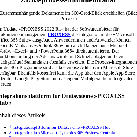
Zusammenhängende Dokumente im 360-Grad-Blick erschließen (Bild:
Proxess)
m Update »PROXESS 2022 R1« hat der Softwareanbieter für
okumentenmanagement
PROXESS
die Integration in die »Microsoft
ffice 365 Suite« ausgebaut. Anwenderinnen und Anwender können
eben E-Mails aus »Outlook 365« nun auch Dateien aus »Microsoft
ord«, »Excel« und »PowerPoint 365« direkt archivieren. Der
unktionsumfang der Add-Ins wurde mit Schnellablagen und dem
ückgriff auf Stammdaten ebenfalls erweitert. Die Proxess-Integratione
ür die 365-Programme sind als kostenlose Add-Ins im Microsoft Store
erfügbar. Ebenfalls kostenfrei kann die App über den Apple App Store
der den Google Play Store auf das eigene Mobilgerät heruntergeladen
erden.
ntegrationsplattform für Drittsysteme »PROXESS
Hub«
nhalt dieses Artikels
Integrationsplattform für Drittsysteme »PROXESS Hub«
Integration in »Microsoft Dynamics 365 Business Central«