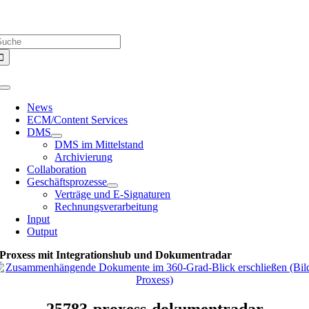
Zum
Über uns |
Media-Infos |
Glossar |
Kontakt |
Newsletter
Inhalt
uche
springen
ach:
Toggle
Navigation
News
ECM/Content Services
DMS
DMS im Mittelstand
Archivierung
Collaboration
Geschäftsprozesse
Verträge und E-Signaturen
Rechnungsverarbeitung
Input
Output
Proxess mit Integrationshub und Dokumentradar
25783-proxess-dokumentradar