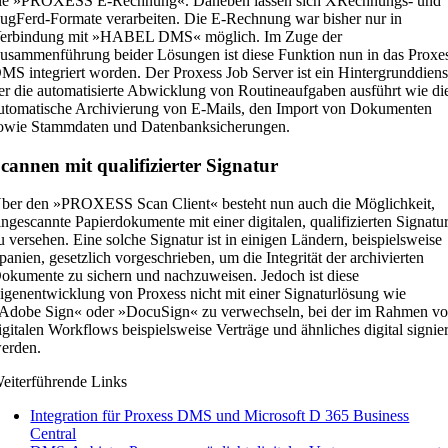
ie »PROXESS E-Rechnung«. Daneben lassen sich XRechnungs- und
ugFerd-Formate verarbeiten. Die E-Rechnung war bisher nur in
erbindung mit »HABEL DMS« möglich. Im Zuge der
usammenführung beider Lösungen ist diese Funktion nun in das Proxe
MS integriert worden. Der Proxess Job Server ist ein Hintergrunddiens
er die automatisierte Abwicklung von Routineaufgaben ausführt wie di
utomatische Archivierung von E-Mails, den Import von Dokumenten
owie Stammdaten und Datenbanksicherungen.
cannen mit qualifizierter Signatur
ber den »PROXESS Scan Client« besteht nun auch die Möglichkeit,
ingescannte Papierdokumente mit einer digitalen, qualifizierten Signatu
u versehen. Eine solche Signatur ist in einigen Ländern, beispielsweise
panien, gesetzlich vorgeschrieben, um die Integrität der archivierten
okumente zu sichern und nachzuweisen. Jedoch ist diese
igenentwicklung von Proxess nicht mit einer Signaturlösung wie
Adobe Sign« oder »DocuSign« zu verwechseln, bei der im Rahmen v
igitalen Workflows beispielsweise Verträge und ähnliches digital signier
erden.
eiterführende Links
Integration für Proxess DMS und Microsoft D 365 Business
Central