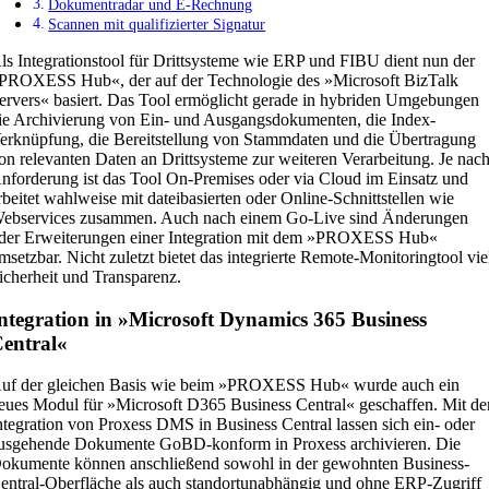
Dokumentradar und E-Rechnung
Scannen mit qualifizierter Signatur
ls Integrationstool für Drittsysteme wie ERP und FIBU dient nun der
PROXESS Hub«, der auf der Technologie des »Microsoft BizTalk
ervers« basiert. Das Tool ermöglicht gerade in hybriden Umgebungen
ie Archivierung von Ein- und Ausgangsdokumenten, die Index-
erknüpfung, die Bereitstellung von Stammdaten und die Übertragung
on relevanten Daten an Drittsysteme zur weiteren Verarbeitung. Je nac
nforderung ist das Tool On-Premises oder via Cloud im Einsatz und
rbeitet wahlweise mit dateibasierten oder Online-Schnittstellen wie
ebservices zusammen. Auch nach einem Go-Live sind Änderungen
der Erweiterungen einer Integration mit dem »PROXESS Hub«
msetzbar. Nicht zuletzt bietet das integrierte Remote-Monitoringtool vie
icherheit und Transparenz.
ntegration in
»
Microsoft Dynamics 365 Business
entral
«
uf der gleichen Basis wie beim »PROXESS Hub« wurde auch ein
eues Modul für »Microsoft D365 Business Central« geschaffen. Mit de
ntegration von Proxess DMS in Business Central lassen sich ein- oder
usgehende Dokumente GoBD-konform in Proxess archivieren. Die
okumente können anschließend sowohl in der gewohnten Business-
entral-Oberfläche als auch standortunabhängig und ohne ERP-Zugriff