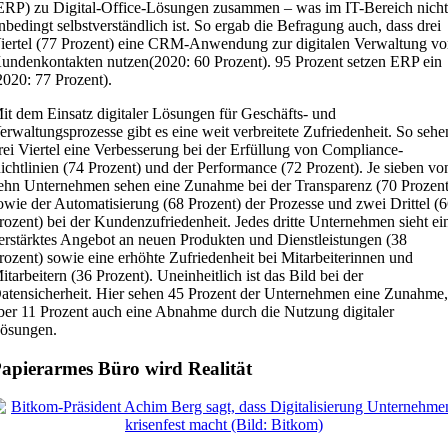
ERP) zu Digital-Office-Lösungen zusammen – was im IT-Bereich nich
nbedingt selbstverständlich ist. So ergab die Befragung auch, dass drei
iertel (77 Prozent) eine CRM-Anwendung zur digitalen Verwaltung v
undenkontakten nutzen(2020: 60 Prozent). 95 Prozent setzen ERP ein
2020: 77 Prozent).
it dem Einsatz digitaler Lösungen für Geschäfts- und
erwaltungsprozesse gibt es eine weit verbreitete Zufriedenheit. So sehe
rei Viertel eine Verbesserung bei der Erfüllung von Compliance-
ichtlinien (74 Prozent) und der Performance (72 Prozent). Je sieben vo
ehn Unternehmen sehen eine Zunahme bei der Transparenz (70 Prozent
owie der Automatisierung (68 Prozent) der Prozesse und zwei Drittel (
rozent) bei der Kundenzufriedenheit. Jedes dritte Unternehmen sieht ei
erstärktes Angebot an neuen Produkten und Dienstleistungen (38
rozent) sowie eine erhöhte Zufriedenheit bei Mitarbeiterinnen und
itarbeitern (36 Prozent). Uneinheitlich ist das Bild bei der
atensicherheit. Hier sehen 45 Prozent der Unternehmen eine Zunahme
ber 11 Prozent auch eine Abnahme durch die Nutzung digitaler
ösungen.
apierarmes Büro wird Realität