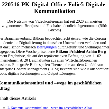
220516-PK-Digital-Office-Folie5-Digitale-
Kommunikation
Die Nutzung von Videokonferenzen hat seit 2020 am meisten
zugenommen, Briefpost und Fax haben deutlich abgenommen (Bild:
Bitkom)
er Branchenverband Bitkom beobachtet recht genau, wie die Corona-
andemie die Digitalisierung in deutschen Unternehmen verändert und
at dazu schon mehrfach
Befragungen
durchgeführt und Stellungnahme
bgegeben. Diese Woche präsentierte
Bitkom-Präsident Achim Berg
rneut Ergebnisse, die auf der repräsentativen Befragung von 1.102
nternehmen ab 20 Beschäftigten aus allen Wirtschaftsbereichen
asieren. Eine große Rolle spielen Themen, die aus dem Umfeld von
nterprise Content Management (ECM) bekannt sind wie Kollaboration
ools, digitale Rechnungen und Output-Lösungen.
ommunikationsmittel und –wege im geschäftlichen
lltag
nhalt dieses Artikels
Kommunikationsmittel und –wege im geschäftlichen Alltag