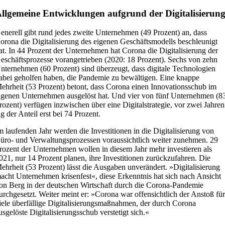
llgemeine Entwicklungen aufgrund der Digitalisierun
enerell gibt rund jedes zweite Unternehmen (49 Prozent) an, dass
orona die Digitalisierung des eigenen Geschäftsmodells beschleunigt
at. In 44 Prozent der Unternehmen hat Corona die Digitalisierung der
eschäftsprozesse vorangetrieben (2020: 18 Prozent). Sechs von zehn
nternehmen (60 Prozent) sind überzeugt, dass digitale Technologien
abei geholfen haben, die Pandemie zu bewältigen. Eine knappe
ehrheit (53 Prozent) betont, dass Corona einen Innovationsschub im
igenen Unternehmen ausgelöst hat. Und vier von fünf Unternehmen (8
rozent) verfügen inzwischen über eine Digitalstrategie, vor zwei Jahren
ag der Anteil erst bei 74 Prozent.
m laufenden Jahr werden die Investitionen in die Digitalisierung von
üro- und Verwaltungsprozessen voraussichtlich weiter zunehmen. 29
rozent der Unternehmen wollen in diesem Jahr mehr investieren als
021, nur 14 Prozent planen, ihre Investitionen zurückzufahren. Die
ehrheit (53 Prozent) lässt die Ausgaben unverändert. »Digitalisierung
acht Unternehmen krisenfest«, diese Erkenntnis hat sich nach Ansicht
on Berg in der deutschen Wirtschaft durch die Corona-Pandemie
urchgesetzt. Weiter meint er: »Corona war offensichtlich der Anstoß fü
iele überfällige Digitalisierungsmaßnahmen, der durch Corona
usgelöste Digitalisierungsschub verstetigt sich.«