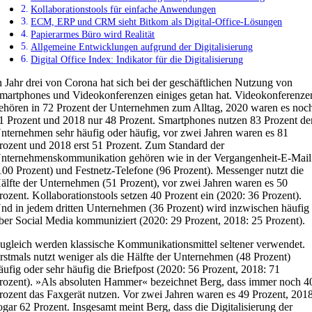
Kollaborationstools für einfache Anwendungen
ECM, ERP und CRM sieht Bitkom als Digital-Office-Lösungen
Papierarmes Büro wird Realität
Allgemeine Entwicklungen aufgrund der Digitalisierung
Digital Office Index: Indikator für die Digitalisierung
n Jahr drei von Corona hat sich bei der geschäftlichen Nutzung von
martphones und Videokonferenzen einiges getan hat. Videokonferenze
ehören in 72 Prozent der Unternehmen zum Alltag, 2020 waren es noc
1 Prozent und 2018 nur 48 Prozent. Smartphones nutzen 83 Prozent de
nternehmen sehr häufig oder häufig, vor zwei Jahren waren es 81
rozent und 2018 erst 51 Prozent. Zum Standard der
nternehmenskommunikation gehören wie in der Vergangenheit-E-Mail
100 Prozent) und Festnetz-Telefone (96 Prozent). Messenger nutzt die
älfte der Unternehmen (51 Prozent), vor zwei Jahren waren es 50
rozent. Kollaborationstools setzen 40 Prozent ein (2020: 36 Prozent).
nd in jedem dritten Unternehmen (36 Prozent) wird inzwischen häufig
ber Social Media kommuniziert (2020: 29 Prozent, 2018: 25 Prozent).
ugleich werden klassische Kommunikationsmittel seltener verwendet.
rstmals nutzt weniger als die Hälfte der Unternehmen (48 Prozent)
äufig oder sehr häufig die Briefpost (2020: 56 Prozent, 2018: 71
rozent). »Als absoluten Hammer« bezeichnet Berg, dass immer noch 4
rozent das Faxgerät nutzen. Vor zwei Jahren waren es 49 Prozent, 201
ogar 62 Prozent. Insgesamt meint Berg, dass die Digitalisierung der