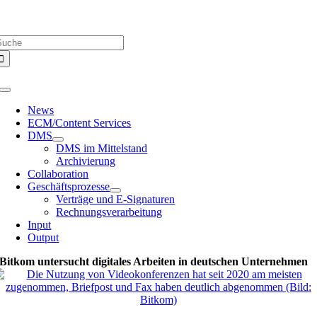
Zum
Über uns |
Media-Infos |
Glossar |
Kontakt |
Newsletter
Inhalt
uche
springen
ach:
Toggle
Navigation
News
ECM/Content Services
DMS
DMS im Mittelstand
Archivierung
Collaboration
Geschäftsprozesse
Verträge und E-Signaturen
Rechnungsverarbeitung
Input
Output
Bitkom untersucht digitales Arbeiten in deutschen Unternehmen