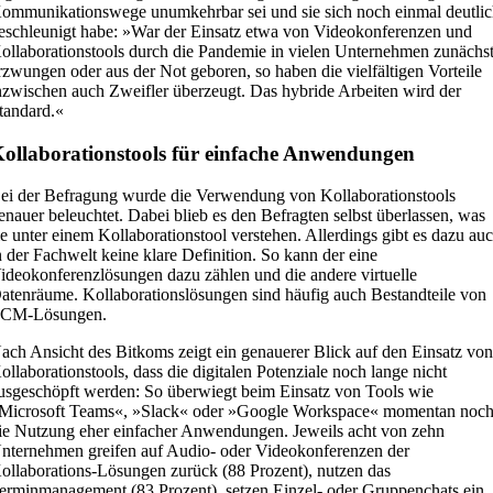
ommunikationswege unumkehrbar sei und sie sich noch einmal deutli
eschleunigt habe: »War der Einsatz etwa von Videokonferenzen und
ollaborationstools durch die Pandemie in vielen Unternehmen zunächs
rzwungen oder aus der Not geboren, so haben die vielfältigen Vorteile
nzwischen auch Zweifler überzeugt. Das hybride Arbeiten wird der
tandard.«
ollaborationstools für einfache Anwendungen
ei der Befragung wurde die Verwendung von Kollaborationstools
enauer beleuchtet. Dabei blieb es den Befragten selbst überlassen, was
ie unter einem Kollaborationstool verstehen. Allerdings gibt es dazu au
n der Fachwelt keine klare Definition. So kann der eine
ideokonferenzlösungen dazu zählen und die andere virtuelle
atenräume. Kollaborationslösungen sind häufig auch Bestandteile von
CM-Lösungen.
ach Ansicht des Bitkoms zeigt ein genauerer Blick auf den Einsatz vo
ollaborationstools, dass die digitalen Potenziale noch lange nicht
usgeschöpft werden: So überwiegt beim Einsatz von Tools wie
Microsoft Teams«, »Slack« oder »Google Workspace« momentan noc
ie Nutzung eher einfacher Anwendungen. Jeweils acht von zehn
nternehmen greifen auf Audio- oder Videokonferenzen der
ollaborations-Lösungen zurück (88 Prozent), nutzen das
erminmanagement (83 Prozent), setzen Einzel- oder Gruppenchats ein