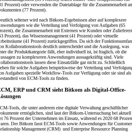
81 Prozent) oder verwenden die Dateiablage für die Zusammenarbeit a
okumenten (77 Prozent).
eutlich seltener wird nach Bitkom-Ergebnissen aber auf komplexere
nwendungen wie die Verteilung und Verfolgung von Aufgaben (65
rozent), die Zusammenarbeit mit Externen wie Kunden oder Zulieferer
63 Prozent), das Wissensmanagement (41 Prozent) oder virtuelle
rbeitsräume (41 Prozent) zurückgegriffen. Da sich der Funktionsumfa
on Kollaborationstools deutlich unterscheidet und die Auslegung, was
nter die Produktkategorie fällt, eher individuell ist, ist fraglich, ob die
ussagen zu komplexeren Anwendungen aussagekräftig sind. Viele
ollaborationstools lassen diese Einsatzfälle gar nicht zu. Schließlich
tehen für solche Aufgaben beispielsweise der Verteilung und Verfolgun
on Aufgaben spezielle Workflow-Tools zur Verfügung oder sie sind als
estandteil von ECM-Tools zu finden.
CM, ERP und CRM sieht Bitkom als Digital-Office-
Lösungen
CM-Tools, die unter anderem eine digitale Verwaltung geschäftlicher
okumente ermöglichen, sind laut der Bitkom-Untersuchung bei aktuell
ei 76 Prozent der Unternehmen im Einsatz, während es 2020 68 Prozen
aren. Der Bitkom fasst ECM-Tools sowie Anwendungen für Custome
elationship Management (CRM) und Enterprise Ressource Planning