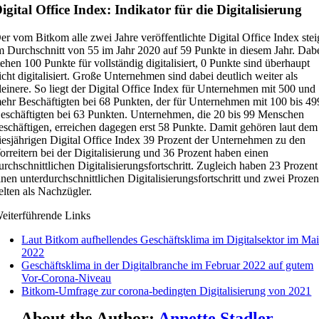
igital Office Index: Indikator für die Digitalisierung
er vom Bitkom alle zwei Jahre veröffentlichte Digital Office Index stei
m Durchschnitt von 55 im Jahr 2020 auf 59 Punkte in diesem Jahr. Dab
tehen 100 Punkte für vollständig digitalisiert, 0 Punkte sind überhaupt
icht digitalisiert. Große Unternehmen sind dabei deutlich weiter als
leinere. So liegt der Digital Office Index für Unternehmen mit 500 und
ehr Beschäftigten bei 68 Punkten, der für Unternehmen mit 100 bis 49
eschäftigten bei 63 Punkten. Unternehmen, die 20 bis 99 Menschen
eschäftigen, erreichen dagegen erst 58 Punkte. Damit gehören laut dem
iesjährigen Digital Office Index 39 Prozent der Unternehmen zu den
orreitern bei der Digitalisierung und 36 Prozent haben einen
urchschnittlichen Digitalisierungsfortschritt. Zugleich haben 23 Prozent
inen unterdurchschnittlichen Digitalisierungsfortschritt und zwei Prozen
elten als Nachzügler.
eiterführende Links
Laut Bitkom aufhellendes Geschäftsklima im Digitalsektor im Ma
2022
Geschäftsklima in der Digitalbranche im Februar 2022 auf gutem
Vor-Corona-Niveau
Bitkom-Umfrage zur corona-bedingten Digitalisierung von 2021
About the Author:
Annette Stadler