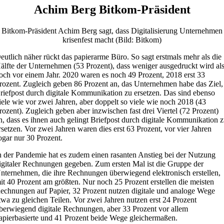
Achim Berg Bitkom-Präsident
Bitkom-Präsident Achim Berg sagt, dass Digitalisierung Unternehmen
krisenfest macht (Bild: Bitkom)
eutlich näher rückt das papierarme Büro. So sagt erstmals mehr als die
älfte der Unternehmen (53 Prozent), dass weniger ausgedruckt wird al
och vor einem Jahr. 2020 waren es noch 49 Prozent, 2018 erst 33
rozent. Zugleich geben 86 Prozent an, das Unternehmen habe das Ziel,
riefpost durch digitale Kommunikation zu ersetzen. Das sind ebenso
iele wie vor zwei Jahren, aber doppelt so viele wie noch 2018 (43
rozent). Zugleich geben aber inzwischen fast drei Viertel (72 Prozent)
n, dass es ihnen auch gelingt Briefpost durch digitale Kommunikation 
rsetzen. Vor zwei Jahren waren dies erst 63 Prozent, vor vier Jahren
ogar nur 30 Prozent.
n der Pandemie hat es zudem einen rasanten Anstieg bei der Nutzung
igitaler Rechnungen gegeben. Zum ersten Mal ist die Gruppe der
nternehmen, die ihre Rechnungen überwiegend elektronisch erstellen,
it 40 Prozent am größten. Nur noch 25 Prozent erstellen die meisten
echnungen auf Papier, 32 Prozent nutzen digitale und analoge Wege
twa zu gleichen Teilen. Vor zwei Jahren nutzen erst 24 Prozent
berwiegend digitale Rechnungen, aber 33 Prozent vor allem
apierbasierte und 41 Prozent beide Wege gleichermaßen.