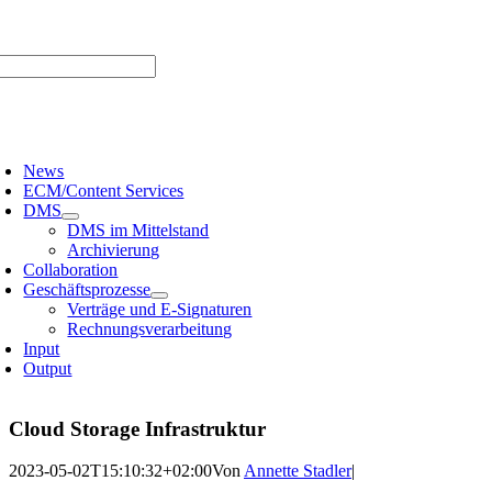
Zum
er uns |
Media-Infos |
Glossar |
Kontakt |
Newsletter
Inhalt
springen
oggle
avigation
News
ECM/Content Services
DMS
DMS im Mittelstand
Archivierung
Collaboration
Geschäftsprozesse
Verträge und E-Signaturen
Rechnungsverarbeitung
Input
Output
Cloud Storage Infrastruktur
2023-05-02T15:10:32+02:00
Von
Annette Stadler
|