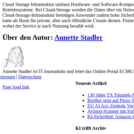
Cloud Storage Infrastruktur umfasst Hardware- und Software-Kompone
Betriebssysteme. Bei Cloud-Storage werden die Daten über ein Netzwer
Cloud-Storage-Infrastruktur benötigen Anwender zudem hohe Sicherheit
kann als Basis für private, aber auch öffentliche Clouds dienen. Firme
wobei der Service je nach Nutzung bezahlt wird.
Über den Autor:
Annette Stadler
Annette Stadler ist IT-Journalistin und leitet das Online-Portal EC
pressum
|
Datenschutz
Neueste Artikel
Page load link
Nach
130 Jahre TA Triumph-
oben
Brother setzt auf Piezo-
EU AI Act: Zentrale Vorg
Avision-Scanner mit So
KI-Sicherheit: Amazon in
KI trifft Archiv