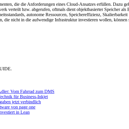
nten, die die Anforderungen eines Cloud-Ansatzes erfüllen. Dazu geh
k verteilt bzw. abgerufen, oftmals dient objektbasierter Speicher als B
sstandards, autonome Ressourcen, Speichereffizienz, Skalierbarkeit un
n, die nicht in die aufwendige Infrastruktur investieren wollen, können s
MGUIDE.
Adler: Vom Fahrrad zum DMS
Technik für Business-Inkjet
aben jetzt verbindlich
ftware von page one
vestiert in Lean