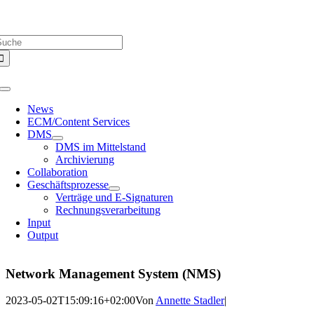
Zum
Über uns |
Media-Infos |
Glossar |
Kontakt |
Newsletter
Inhalt
uche
springen
ach:
Toggle
Navigation
News
ECM/Content Services
DMS
DMS im Mittelstand
Archivierung
Collaboration
Geschäftsprozesse
Verträge und E-Signaturen
Rechnungsverarbeitung
Input
Output
Network Management System (NMS)
2023-05-02T15:09:16+02:00
Von
Annette Stadler
|