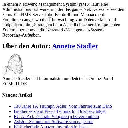
In einem Netzwerk-Management-System (NMS) läuft eine
Administrations-Software, mit der das ganze Netz verwaltet werden
kann. Ein NMS-Server führt Kontroll- und Management-
Funktionen aus, etwa die Überwachung von Datenverkehr und
nötige Rerouting-Strategien beim Ausfall einzelner Komponenten.
Zudem übernehmen die Netzwerk-Management-Systeme
Reporting-Aufgaben.
Über den Autor:
Annette Stadler
Annette Stadler ist IT-Journalistin und leitet das Online-Portal
ECMGUIDE.
Neueste Artikel
130 Jahre TA Triumph-Adler: Vom Fahrrad zum DMS
Brother setzt auf Piezo-Technik für Business-Inkjet
EU AI Act: Zentrale Vorgaben jetzt verbindlich
Avision-Scanner mit Software von page one
KI-Sicherheit: Amazon investiert in Lean