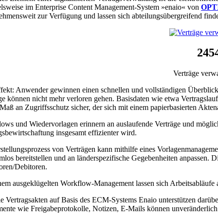
elsweise im Enterprise Con­tent Management-System »enaio« von
OPT
ehmensweit zur Verfügung und lassen sich abteilungsübergreifend find
245
Verträge verw
fekt: Anwender gewinnen einen schnellen und vollständigen Überblick üb
ge können nicht mehr verloren gehen. Basisdaten wie etwa Vertragslauf­
Maß an Zugriffsschutz sicher, der sich mit einem papierbasierten Akten
ows und Wiedervorlagen erinnern an auslaufen­de Verträge und möglich
gsbewirtschaftung insge­samt effizienter wird.
stellungsprozess von Verträgen kann mithilfe eines Vorlagenmanagement
mlos bereitstellen und an länderspezifische Gegebenheiten anpassen
oren/Debitoren.
nem ausgeklügelten Workflow-Management lassen sich Arbeitsabläufe a
le Vertragsakten auf Basis des ECM-Systems Enaio unterstützen darüber
nte wie Freigabepro­tokolle, Notizen, E-Mails können unveränderlich i