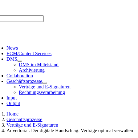
Zum
er uns |
Media-Infos |
Glossar |
Kontakt |
Newsletter
Inhalt
springen
oggle
avigation
News
ECM/Content Services
DMS
DMS im Mittelstand
Archivierung
Collaboration
Geschäftsprozesse
Verträge und E-Signaturen
Rechnungsverarbeitung
Input
Output
Home
Geschäftsprozesse
Verträge und E-Signaturen
Advertorial: Der digitale Handschlag: Verträge optimal verwalten