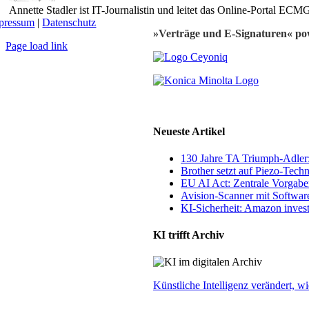
Annette Stadler ist IT-Journalistin und leitet das Online-Portal E
pressum
|
Datenschutz
»Verträge und E-Signaturen« po
Page load link
Nach
oben
Neueste Artikel
130 Jahre TA Triumph-Adle
Brother setzt auf Piezo-Techn
EU AI Act: Zentrale Vorgaben
Avision-Scanner mit Softwar
KI-Sicherheit: Amazon invest
KI trifft Archiv
Künstliche Intelligenz verändert,