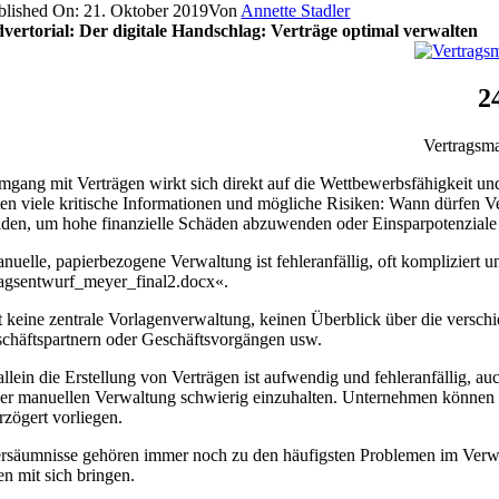
blished On: 21. Oktober 2019
Von
Annette Stadler
vertorial: Der digitale Handschlag: Verträge optimal verwalten
2
Vertragsma
gang mit Verträgen wirkt sich direkt auf die Wettbewerbsfähigkeit und 
ten viele kritische Informationen und mögliche Risiken: Wann dürfen V
den, um hohe finanzielle Schäden abzuwenden oder Einsparpotenziale
nuelle, papierbezogene Verwaltung ist fehleranfällig, oft kompliziert
agsentwurf_meyer_final2.docx«.
t keine zentrale Vorlagenverwaltung, keinen Überblick über die versch
chäftspartnern oder Geschäftsvorgängen usw.
allein die Erstellung von Verträgen ist aufwendig und fehleranfällig, a
ner manuellen Verwaltung schwierig einzuhalten. Unternehmen können 
erzögert vorliegen.
ersäumnisse gehören immer noch zu den häu­figsten Problemen im Verwa
n mit sich bringen.