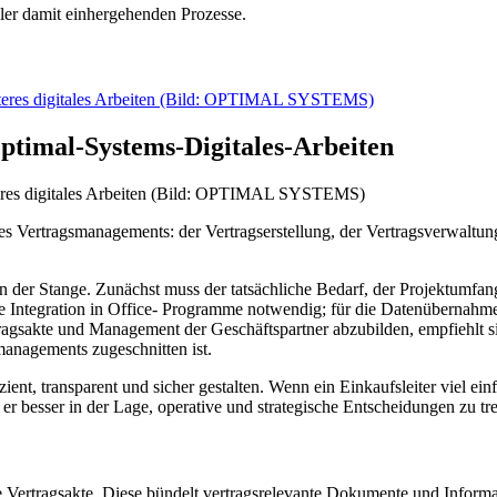
ller damit einhergehenden Prozesse.
ptimal-Systems-Digitales-Arbeiten
teres digitales Arbeiten (Bild: OPTIMAL SYSTEMS)
 des Vertragsmanagements: der Ver­tragserstellung, der Vertragsverwaltu
on der Stange. Zunächst muss der tatsächliche Bedarf, der Projektumfa
tiefe Integration in Office- Programme notwendig; für die Datenüberna
agsakte und Management der Geschäftspartner ab­zubilden, empfiehlt si
managements zugeschnitten ist.
ient, transparent und sicher gestalten. Wenn ein Einkaufsleiter viel ei
er besser in der Lage, operative und strategische Entscheidungen zu tre
che Vertragsakte. Diese bündelt ver­tragsrelevante Dokumente und Informa