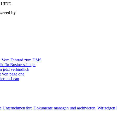
CMGUIDE.
wered by
r: Vom Fahrrad zum DMS
ik für Business-Inkjet
 jetzt verbindlich
e von page one
iert in Lean
 wie Unternehmen ihre Dokumente managen und archivieren. Wir zeigen 