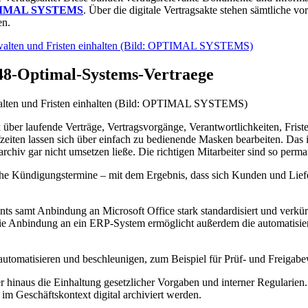
IMAL SYSTEMS
. Über die digitale Vertragsakte stehen sämtliche v
en.
48-Optimal-Systems-Vertraege
alten und Fristen einhalten (Bild: OPTIMAL SYSTEMS)
er laufende Verträge, Ver­tragsvorgänge, Verantwortlichkeiten, Friste
zeiten lassen sich über einfach zu bedienende Masken bearbeiten. Das in
archiv gar nicht umset­zen ließe. Die richtigen Mitarbeiter sind so per
e Kündigungstermine – mit dem Ergebnis, dass sich Kunden und Liefera
s samt Anbindung an Mi­crosoft Office stark standardisiert und verkürz
. Die Anbindung an ein ERP-System ermöglicht außerdem die automatis
utomatisieren und beschleunigen, zum Beispiel für Prüf- und Freigab
 hinaus die Einhaltung gesetzlicher Vorgaben und interner Regularien.
m Geschäftskontext digital archiviert werden.