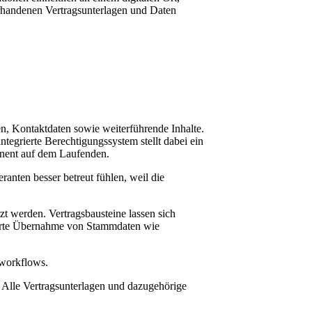
orhande­nen Vertragsunterlagen und Daten
n, Kontaktda­ten sowie weiterführende Inhalte.
tegrierte Berechtigungssystem stellt dabei ein
manent auf dem Laufenden.
nten besser betreut fühlen, weil die
t werden. Vertragsbausteine lassen sich
ierte Übernahme von Stammdaten wie
eworkflows.
 Alle Vertragsunter­lagen und dazugehörige