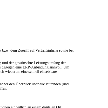
ng bzw. dem Zugriff auf Vertragsinhalte sowie bei
ng und der ge­wünschte Leistungsumfang der
hme dage­gen eine ERP-Anbindung sinnvoll. Um
ch wiederum eine schnell einsetz­bare
nfacher den Überblick über alle laufenden (und
ffen.
tionen einheitlich an einem digitalen Ort,