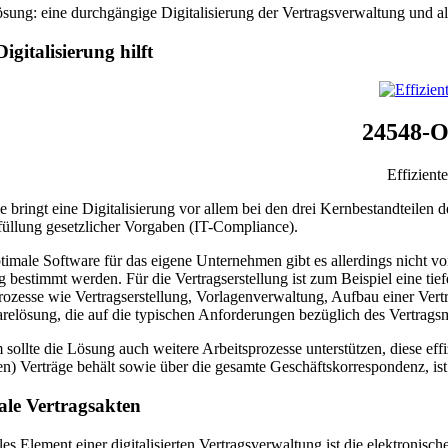
sung: eine durchgängige Digitalisierung der Vertrags­verwaltung und a
igitalisierung hilft
24548-O
Effizien
le bringt eine Digitalisierung vor allem bei den drei Kernbestandteilen
füllung gesetzlicher Vorgaben (IT-Compliance).
timale Software für das eigene Unternehmen gibt es allerdings nicht v
 bestimmt werden. Für die Vertragser­stellung ist zum Beispiel eine 
ozesse wie Vertragserstellung, Vorlagenverwaltung, Aufbau einer Vertr
relösung, die auf die typischen Anforderun­gen bezüglich des Vertrags
sollte die Lösung auch weitere Arbeitsprozesse unterstützen, diese effiz
en) Verträge behält sowie über die gesamte Geschäftskorrespondenz, ist 
ale Vertragsakten
les Element einer digitalisierten Vertragsverwal­tung ist die elektronis