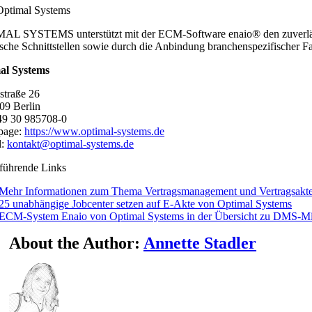
Optimal Systems
L SYSTEMS unterstützt mit der ECM-Software enaio® den zuverlässi
ische Schnittstellen sowie durch die Anbindung branchenspezifischer F
al Systems
straße 26
09 Berlin
49 30 985708-0
page:
https://www.optimal-systems.de
l:
kontakt@optimal-systems.de
führende Links
Mehr Informationen zum Thema Vertragsmanagement und Vertragsakte
25 unabhängige Jobcenter setzen auf E-Akte von Optimal Systems
ECM-System Enaio von Optimal Systems in der Übersicht zu DMS-Mit
About the Author:
Annette Stadler