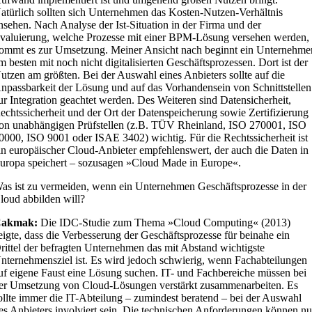
atürlich sollten sich Unternehmen das Kosten-Nutzen-Verhältnis
nsehen. Nach Analyse der Ist-Situation in der Firma und der
valuierung, welche Prozesse mit einer BPM-Lösung versehen werden,
ommt es zur Umsetzung. Meiner Ansicht nach beginnt ein Unternehme
m besten mit noch nicht digitalisierten Geschäftsprozessen. Dort ist der
utzen am größten. Bei der Auswahl eines Anbieters sollte auf die
npassbarkeit der Lösung und auf das Vorhandensein von Schnittstellen
ur Integration geachtet werden. Des Weiteren sind Datensicherheit,
echtssicherheit und der Ort der Datenspeicherung sowie Zertifizierung
on unabhängigen Prüfstellen (z.B. TÜV Rheinland, ISO 270001, ISO
0000, ISO 9001 oder ISAE 3402) wichtig. Für die Rechtssicherheit ist
in europäischer Cloud-Anbieter empfehlenswert, der auch die Daten in
uropa speichert – sozusagen »Cloud Made in Europe«.
as ist zu vermeiden, wenn ein Unternehmen Geschäftsprozesse in der
loud abbilden will?
Cakmak:
Die IDC-Studie zum Thema »Cloud Computing« (2013)
eigte, dass die Verbesserung der Geschäftsprozesse für beinahe ein
rittel der befragten Unternehmen das mit Abstand wichtigste
nternehmensziel ist. Es wird jedoch schwierig, wenn Fachabteilungen
uf eigene Faust eine Lösung suchen. IT- und Fachbereiche müssen bei
er Umsetzung von Cloud-Lösungen verstärkt zusammenarbeiten. Es
ollte immer die IT-Abteilung – zumindest beratend – bei der Auswahl
es Anbieters involviert sein. Die technischen Anforderungen können nu