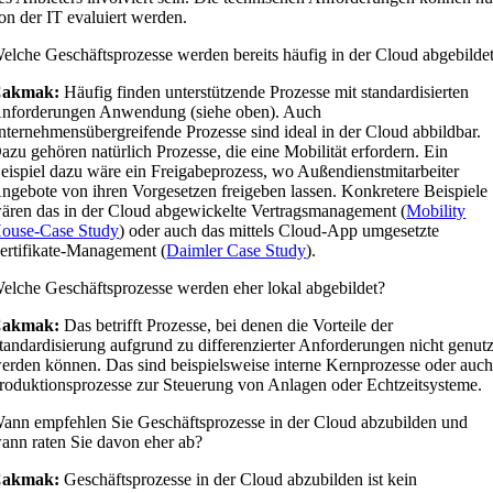
on der IT evaluiert werden.
elche Geschäftsprozesse werden bereits häufig in der Cloud abgebilde
Cakmak:
Häufig finden unterstützende Prozesse mit standardisierten
nforderungen Anwendung (siehe oben). Auch
nternehmensübergreifende Prozesse sind ideal in der Cloud abbildbar.
azu gehören natürlich Prozesse, die eine Mobilität erfordern. Ein
eispiel dazu wäre ein Freigabeprozess, wo Außendienstmitarbeiter
ngebote von ihren Vorgesetzen freigeben lassen. Konkretere Beispiele
ären das in der Cloud abgewickelte Vertragsmanagement (
Mobility
ouse-Case Study
) oder auch das mittels Cloud-App umgesetzte
ertifikate-Management (
Daimler Case Study
).
elche Geschäftsprozesse werden eher lokal abgebildet?
Cakmak:
Das betrifft Prozesse, bei denen die Vorteile der
tandardisierung aufgrund zu differenzierter Anforderungen nicht genutz
erden können. Das sind beispielsweise interne Kernprozesse oder auc
roduktionsprozesse zur Steuerung von Anlagen oder Echtzeitsysteme.
ann empfehlen Sie Geschäftsprozesse in der Cloud abzubilden und
ann raten Sie davon eher ab?
Cakmak:
Geschäftsprozesse in der Cloud abzubilden ist kein