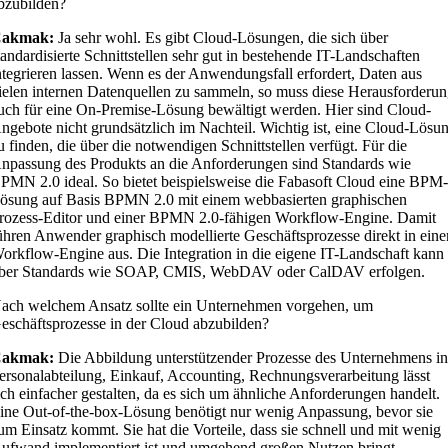
bzubilden?
Cakmak:
Ja sehr wohl. Es gibt Cloud-Lösungen, die sich über
tandardisierte Schnittstellen sehr gut in bestehende IT-Landschaften
ntegrieren lassen. Wenn es der Anwendungsfall erfordert, Daten aus
ielen internen Datenquellen zu sammeln, so muss diese Herausforderu
uch für eine On-Premise-Lösung bewältigt werden. Hier sind Cloud-
ngebote nicht grundsätzlich im Nachteil. Wichtig ist, eine Cloud-Lösu
u finden, die über die notwendigen Schnittstellen verfügt. Für die
npassung des Produkts an die Anforderungen sind Standards wie
PMN 2.0 ideal. So bietet beispielsweise die Fabasoft Cloud eine BPM
ösung auf Basis BPMN 2.0 mit einem webbasierten graphischen
rozess-Editor und einer BPMN 2.0-fähigen Workflow-Engine. Damit
ühren Anwender graphisch modellierte Geschäftsprozesse direkt in eine
orkflow-Engine aus. Die Integration in die eigene IT-Landschaft kann
ber Standards wie SOAP, CMIS, WebDAV oder CalDAV erfolgen.
ach welchem Ansatz sollte ein Unternehmen vorgehen, um
eschäftsprozesse in der Cloud abzubilden?
Cakmak:
Die Abbildung unterstützender Prozesse des Unternehmens i
ersonalabteilung, Einkauf, Accounting, Rechnungsverarbeitung lässt
ich einfacher gestalten, da es sich um ähnliche Anforderungen handelt.
ine Out-of-the-box-Lösung benötigt nur wenig Anpassung, bevor sie
um Einsatz kommt. Sie hat die Vorteile, dass sie schnell und mit wenig
ufwand implementiert ist und umgehend großen Nutzen bringt.