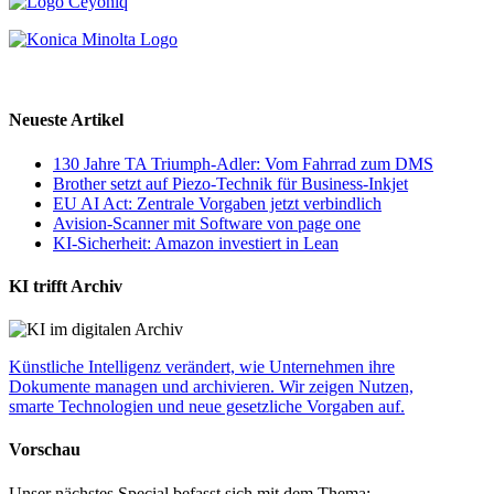
Neueste Artikel
130 Jahre TA Triumph-Adler: Vom Fahrrad zum DMS
Brother setzt auf Piezo-Technik für Business-Inkjet
EU AI Act: Zentrale Vorgaben jetzt verbindlich
Avision-Scanner mit Software von page one
KI-Sicherheit: Amazon investiert in Lean
KI trifft Archiv
Künstliche Intelligenz verändert, wie Unternehmen ihre
Dokumente managen und archivieren. Wir zeigen Nutzen,
smarte Technologien und neue gesetzliche Vorgaben auf.
Vorschau
Unser nächstes Special befasst sich mit dem Thema: