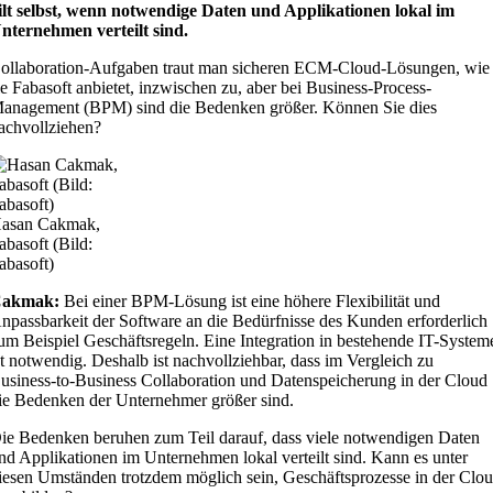
ilt selbst, wenn notwendige Daten und Applikationen lokal im
nternehmen verteilt sind.
ollaboration-Aufgaben traut man sicheren ECM-Cloud-Lösungen, wie
ie Fabasoft anbietet, inzwischen zu, aber bei Business-Process-
anagement (BPM) sind die Bedenken größer. Können Sie dies
achvollziehen?
asan Cakmak,
abasoft (Bild:
abasoft)
Cakmak:
Bei einer BPM-Lösung ist eine höhere Flexibilität und
npassbarkeit der Software an die Bedürfnisse des Kunden erforderlich
um Beispiel Geschäftsregeln. Eine Integration in bestehende IT-System
st notwendig. Deshalb ist nachvollziehbar, dass im Vergleich zu
usiness-to-Business Collaboration und Datenspeicherung in der Cloud
ie Bedenken der Unternehmer größer sind.
ie Bedenken beruhen zum Teil darauf, dass viele notwendigen Daten
nd Applikationen im Unternehmen lokal verteilt sind. Kann es unter
iesen Umständen trotzdem möglich sein, Geschäftsprozesse in der Clo