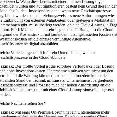
elbstzweck. Wenn diese bereits mit einer internen Lösung digital
bgebildet wurden und gut funktionieren besteht kein Grund diese in der
loud abzubilden. Insbesondere dann, wenn neue Geschäftsprozesse
bgebildet werden sollen beziehungsweise es neue Anforderungen wie
ie Einbindung von externen Mitarbeitern oder gesteigerte Mobilität im
nternehmen gibt, muss überlegt werden, ob eine Cloud-Lösung in Fra
ommt. Für KMUs mit einem sehr begrenzten IT-Budget ist die Cloud
ufgrund der Kostenstruktur mit laufenden nutzungsbasierten Kosten stat
nvestitionskosten oft die einzige vernünftige Alternative,
eschäftsprozesse digital abzubilden.
elche Vorteile ergeben sich für ein Unternehmen, wenn es
eschäftsprozesse in der Cloud abbildet?
Cakmak:
Der größte Vorteil ist die sofortige Verfügbarkeit der Lösung
hne hohe Investitionskosten. Unternehmen müssen sich nicht um den
etrieb und die Wartung kümmern, haben aber trotzdem immer den
ktuellsten Stand der Technik im Einsatz. Unternehmensübergreifende
eschäftsprozesse und Prozesse mit einer hohen Anforderung an die
obilität können meist nur mit einer Cloud-Lösung sinnvoll umgesetzt
erden.
elche Nachteile sehen Sie?
Cakmak:
Mit einer On-Premise-Lösung hat ein Unternehmen mehr
estaltungsspielraum in der Umsetzung. Es gibt nur wenige Cloud-