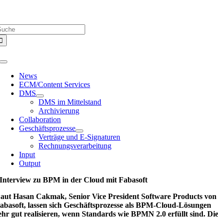
Zum
Über uns |
Media-Infos |
Glossar |
Kontakt |
Newsletter
Inhalt
uche
springen
ach:
Toggle
Navigation
News
ECM/Content Services
DMS
DMS im Mittelstand
Archivierung
Collaboration
Geschäftsprozesse
Verträge und E-Signaturen
Rechnungsverarbeitung
Input
Output
Interview zu BPM in der Cloud mit Fabasoft
aut Hasan Cakmak, Senior Vice President Software Products von
abasoft, lassen sich Geschäftsprozesse als BPM-Cloud-Lösungen
ehr gut realisieren, wenn Standards wie BPMN 2.0 erfüllt sind. Di