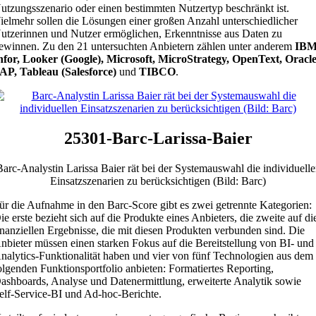
utzungsszenario oder einen bestimmten Nutzertyp beschränkt ist.
ielmehr sollen die Lösungen einer großen Anzahl unterschiedlicher
utzerinnen und Nutzer ermöglichen, Erkenntnisse aus Daten zu
ewinnen. Zu den 21 untersuchten Anbietern zählen unter anderem
IBM
nfor, Looker (Google), Microsoft, MicroStrategy, OpenText, Oracle
AP, Tableau (Salesforce)
und
TIBCO
.
25301-Barc-Larissa-Baier
arc-Analystin Larissa Baier rät bei der Systemauswahl die individuell
Einsatzszenarien zu berücksichtigen (Bild: Barc)
ür die Aufnahme in den Barc-Score gibt es zwei getrennte Kategorien:
ie erste bezieht sich auf die Produkte eines Anbieters, die zweite auf di
inanziellen Ergebnisse, die mit diesen Produkten verbunden sind. Die
nbieter müssen einen starken Fokus auf die Bereitstellung von BI- und
nalytics-Funktionalität haben und vier von fünf Technologien aus dem
olgenden Funktionsportfolio anbieten: Formatiertes Reporting,
ashboards, Analyse und Datenermittlung, erweiterte Analytik sowie
elf-Service-BI und Ad-hoc-Berichte.