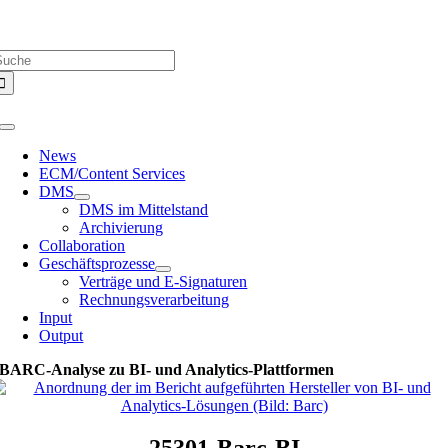
Zum
Über uns |
Media-Infos |
Glossar |
Kontakt |
Newsletter
Inhalt
uche
springen
ach:
Toggle
Navigation
News
ECM/Content Services
DMS
DMS im Mittelstand
Archivierung
Collaboration
Geschäftsprozesse
Verträge und E-Signaturen
Rechnungsverarbeitung
Input
Output
BARC-Analyse zu BI- und Analytics-Plattformen
25301-Barc-BI