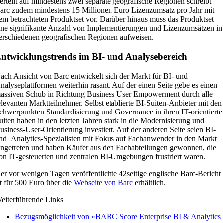
erteilt auf mindestens zwei separate geografische Regionen schreibt
arc zudem mindestens 15 Millionen Euro Lizenzumsatz pro Jahr mit
em betrachteten Produktset vor. Darüber hinaus muss das Produktset
ine signifikante Anzahl von Implementierungen und Lizenzumsätzen in
erschiedenen geografischen Regionen aufweisen.
ntwicklungstrends im BI- und Analysebereich
ach Ansicht von Barc entwickelt sich der Markt für BI- und
nalyseplattformen weiterhin rasant. Auf der einen Seite gebe es einen
assiven Schub in Richtung Business User Empowerment durch alle
elevanten Marktteilnehmer. Selbst etablierte BI-Suiten-Anbieter mit den
chwerpunkten Standardisierung und Governance in ihren IT-orientierte
uiten haben in den letzten Jahren stark in die Modernisierung und
usiness-User-Orientierung investiert. Auf der anderen Seite seien BI-
nd Analytics-Spezialisten mit Fokus auf Fachanwender in den Markt
ingetreten und haben Käufer aus den Fachabteilungen gewonnen, die
on IT-gesteuerten und zentralen BI-Umgebungen frustriert waren.
er vor wenigen Tagen veröffentlichte 42seitige englische Barc-Bericht
st für 500 Euro über die
Webseite von Barc
erhältlich.
eiterführende Links
Bezugsmöglichkeit von »BARC Score Enterprise BI & Analytics