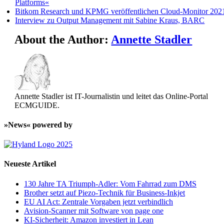
Platforms«
Bitkom Research und KPMG veröffentlichen Cloud-Monitor 202
Interview zu Output Management mit Sabine Kraus, BARC
About the Author:
Annette Stadler
Annette Stadler ist IT-Journalistin und leitet das Online-Portal
ECMGUIDE.
»News« powered by
Neueste Artikel
130 Jahre TA Triumph-Adler: Vom Fahrrad zum DMS
Brother setzt auf Piezo-Technik für Business-Inkjet
EU AI Act: Zentrale Vorgaben jetzt verbindlich
Avision-Scanner mit Software von page one
KI-Sicherheit: Amazon investiert in Lean