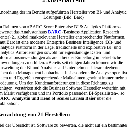
nordnung der im Bericht aufgeführten Hersteller von BI- und Analytic
Lösungen (Bild: Barc)
m Rahmen von »BARC Score Enterprise BI & Analytics Platforms«
ewertet das Analystenhaus
BARC
(Business Application Research
enter) 21 global marktrelevante Hersteller entsprechender Plattformen.
aut Barc ist eine moderne Enterprise Business Intelligence (BI)- und
nalytics-Plattform in der Lage, traditionelle und explorative BI- und
nalytics-Anforderungen sowohl für eigenständige Daten- und
nformationsanwendungen als auch bei der Einbettung in betriebliche
nwendungen zu erfüllen. »Bereits seit einigen Jahren können wir die
usweitung der BI und Analytics auf Unternehmenshierarchieebenen
eben dem Management beobachten. Insbesondere die Analyse operativ
aten und Ergreifen entsprechender Maßnahmen gewinnt immer mehr 
edeutung. Um den Kundenanforderungen in diese Richtung zu
enügen, verstärken sich die Business Software Hersteller weiterhin mit
m Markt verfügbaren und ins Portfolio passenden BI-Spezialisten«, so
ARC-Analystin und Head of Scores Larissa Baier
über die
ublikation.
etrachtung von 21 Herstellern
iel der Übersicht ist, Software zu bewerten, die nicht auf ein bestimmte