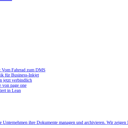
r: Vom Fahrrad zum DMS
ik für Business-Inkjet
 jetzt verbindlich
e von page one
iert in Lean
 wie Unternehmen ihre Dokumente managen und archivieren. Wir zeigen 