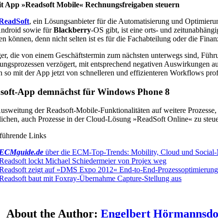
t App »Readsoft Mobile« Rechnungsfreigaben steuern
ReadSoft
, ein Lösungsanbieter für die Automatisierung und Optimier
ndroid sowie für
Blackberry
-OS gibt, ist eine orts- und zeitunabhä
ten können, denn nicht selten ist es für die Fachabteilung oder die Fi
r, die von einem Geschäftstermin zum nächsten unterwegs sind, Führun
ngsprozessen verzögert, mit entsprechend negativen Auswirkungen au
 so mit der App jetzt von schnelleren und effizienteren Workflows pro
soft-App demnächst für Windows Phone 8
usweitung der Readsoft-Mobile-Funktionalitäten auf weitere Prozesse,
ichen, auch Prozesse in der Cloud-Lösung »ReadSoft Online« zu steue
führende Links
ECMguide.de
über die ECM-Top-Trends: Mobility, Cloud und Social
Readsoft lockt Michael Schiedermeier von Projex weg
Readsoft zeigt auf »DMS Expo 2012« End-to-End-Prozessoptimierun
Readsoft baut mit Foxray-Übernahme Capture-Stellung aus
About the Author:
Engelbert Hörmannsdo