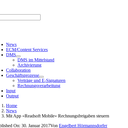
Zum
er uns |
Media-Infos |
Glossar |
Kontakt |
Newsletter
Inhalt
springen
oggle
avigation
News
ECM/Content Services
DMS
DMS im Mittelstand
Archivierung
Collaboration
Geschäftsprozesse
Verträge und E-Signaturen
Rechnungsverarbeitung
Input
Output
Home
News
Mit App »Readsoft Mobile« Rechnungsfreigaben steuern
blished On: 30. Januar 2017
Von
Engelbert Hörmannsdorfer