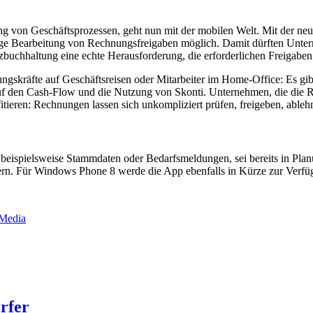
ung von Geschäftsprozessen, geht nun mit der mobilen Welt. Mit der n
ngige Bearbeitung von Rechnungsfreigaben möglich. Damit dürften Unter
nanzbuchhaltung eine echte Herausforderung, die erforderlichen Freigab
gskräfte auf Geschäftsreisen oder Mitarbeiter im Home-Office: Es gi
f den Cash-Flow und die Nutzung von Skonti. Unternehmen, die die Re
fitieren: Rechnungen lassen sich unkompliziert prüfen, freigeben, abl
 beispielsweise Stammdaten oder Bedarfsmeldungen, sei bereits in Pla
rn. Für Windows Phone 8 werde die App ebenfalls in Kürze zur Verfüg
-Media
g
rfer