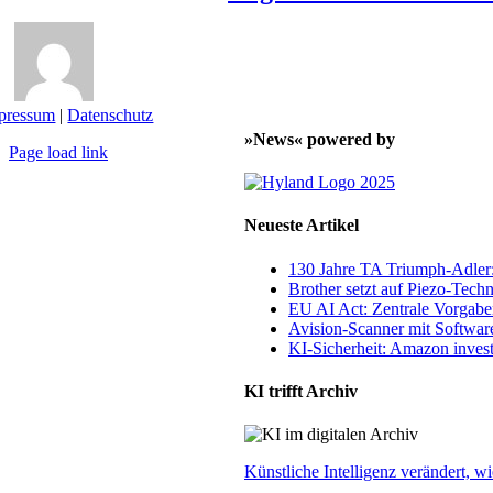
pressum
|
Datenschutz
»News« powered by
Page load link
Nach
oben
Neueste Artikel
130 Jahre TA Triumph-Adle
Brother setzt auf Piezo-Techn
EU AI Act: Zentrale Vorgaben
Avision-Scanner mit Softwar
KI-Sicherheit: Amazon invest
KI trifft Archiv
Künstliche Intelligenz verändert,