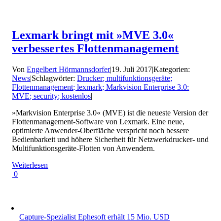
Lexmark bringt mit »MVE 3.0«
verbessertes Flottenmanagement
Von
Engelbert Hörmannsdorfer
|
19. Juli 2017
|
Kategorien:
News
|
Schlagwörter:
Drucker; multifunktionsgeräte;
Flottenmanagement; lexmark; Markvision Enterprise 3.0:
MVE; security; kostenlos
|
»Markvision Enterprise 3.0« (MVE) ist die neueste Version der
Flottenmanagement-Software von Lexmark. Eine neue,
optimierte Anwender-Oberfläche verspricht noch bessere
Bedienbarkeit und höhere Sicherheit für Netzwerkdrucker- und
Multifunktionsgeräte-Flotten von Anwendern.
Weiterlesen
0
Capture-Spezialist Ephesoft erhält 15 Mio. USD