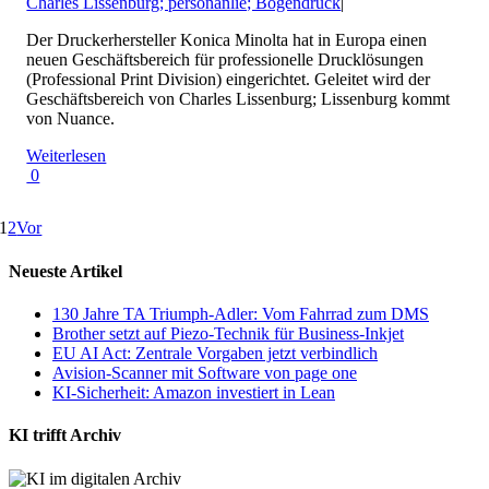
Charles Lissenburg; personanlie; Bogendruck
|
Der Druckerhersteller Konica Minolta hat in Europa einen
neuen Geschäftsbereich für professionelle Drucklösungen
(Professional Print Division) eingerichtet. Geleitet wird der
Geschäftsbereich von Charles Lissenburg; Lissenburg kommt
von Nuance.
Weiterlesen
0
1
2
Vor
Neueste Artikel
130 Jahre TA Triumph-Adler: Vom Fahrrad zum DMS
Brother setzt auf Piezo-Technik für Business-Inkjet
EU AI Act: Zentrale Vorgaben jetzt verbindlich
Avision-Scanner mit Software von page one
KI-Sicherheit: Amazon investiert in Lean
KI trifft Archiv