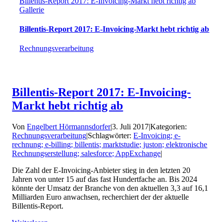
Billentis-Report 2017: E-Invoicing-Markt hebt richtig ab
Gallerie
Billentis-Report 2017: E-Invoicing-Markt hebt richtig ab
Rechnungsverarbeitung
Billentis-Report 2017: E-Invoicing-
Markt hebt richtig ab
Von
Engelbert Hörmannsdorfer
|
3. Juli 2017
|
Kategorien:
Rechnungsverarbeitung
|
Schlagwörter:
E-Invoicing; e-
rechnung; e-billing; billentis; marktstudie; juston; elektronische
Rechnungserstellung; salesforce; AppExchange
|
Die Zahl der E-Invoicing-Anbieter stieg in den letzten 20
Jahren von unter 15 auf das fast Hundertfache an. Bis 2024
könnte der Umsatz der Branche von den aktuellen 3,3 auf 16,1
Milliarden Euro anwachsen, recherchiert der der aktuelle
Billentis-Report.