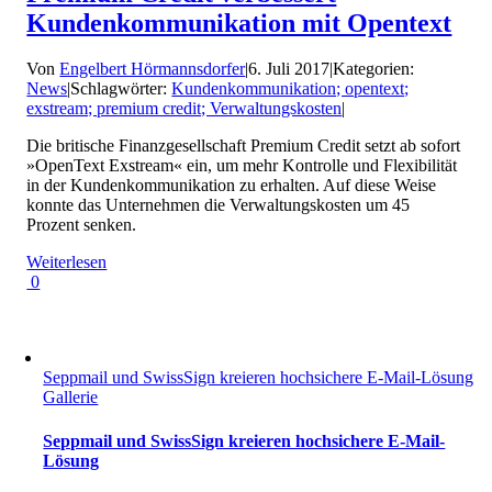
Kundenkommunikation mit Opentext
Von
Engelbert Hörmannsdorfer
|
6. Juli 2017
|
Kategorien:
News
|
Schlagwörter:
Kundenkommunikation; opentext;
exstream; premium credit; Verwaltungskosten
|
Die britische Finanzgesellschaft Premium Credit setzt ab sofort
»OpenText Exstream« ein, um mehr Kontrolle und Flexibilität
in der Kundenkommunikation zu erhalten. Auf diese Weise
konnte das Unternehmen die Verwaltungskosten um 45
Prozent senken.
Weiterlesen
0
Seppmail und SwissSign kreieren hochsichere E-Mail-Lösung
Gallerie
Seppmail und SwissSign kreieren hochsichere E-Mail-
Lösung