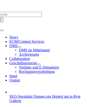
Zum
Über uns |
Media-Infos |
Glossar |
Kontakt |
Newsletter
Inhalt
uche
springen
ach:
Toggle
Navigation
News
ECM/Content Services
DMS
DMS im Mittelstand
Archivierung
Collaboration
Geschäftsprozesse
Verträge und E-Signaturen
Rechnungsverarbeitung
Input
Output
SEO-Spezialist Onpage.org firmiert um in Ryte
Gallerie