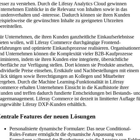
esser zu verstehen. Durch die Liferay Analytics Cloud gewinnen
nternehmen Einblicke in die Relevanz von Inhalten sowie in das
undenverhalten und -interesse. Dadurch können sie ihren Kunden
eispielsweise die gewünschten Inhalte zu geeigneten Uhrzeiten
ereitstellen.
ür Unternehmen, die ihren Kunden ganzheitliche Einkaufserlebnisse
ieten wollen, will Liferay Commerce durchgängige Frontend-
rfahrungen und optimierte Einkaufsprozesse realisieren. Organisatione
nd Unternehmen können die Komplexität vieler B2B-Kaufprozesse
liminieren, indem sie ihren Kunden eine integrierte, übersichtliche
berfläche zur Verfügung stellen. Dort können sie Produkte ansehen,
ndividuelle Preise einsehen, Erstkäufe und Nachbestellungen mit einem
lick tätigen sowie Berechtigungen an Kollegen und Mitarbeiter
ergeben. Durch die Machine Learning-Funktionalität in Liferay
ommerce erhalten Unternehmen Einsicht in die Kaufhistorie ihrer
unden und treffen dadurch fundierte Entscheidungen bei Bestands- un
agermanagement. Liferay Commerce ist derzeit in limitierter Auflage fü
usgewählte Liferay DXP-Kunden erhältlich.
entrale Features der neuen Lösungen
Personalisierte dynamische Formulare: Das neue Conditional-
Rules-Feature ermöglicht die dynamische Anpassung von
Formularen während der Bearbeitung, wie die Anzeige von Felde