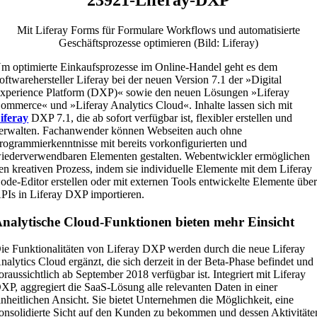
Mit Liferay Forms für Formulare Workflows und automatisierte
Geschäftsprozesse optimieren (Bild: Liferay)
m optimierte Einkaufsprozesse im Online-Handel geht es dem
oftwarehersteller Liferay bei der neuen Version 7.1 der »Digital
xperience Platform (DXP)« sowie den neuen Lösungen »Liferay
ommerce« und »Liferay Analytics Cloud«. Inhalte lassen sich mit
iferay
DXP 7.1, die ab sofort verfügbar ist, flexibler erstellen und
erwalten. Fachanwender können Webseiten auch ohne
rogrammierkenntnisse mit bereits vorkonfigurierten und
iederverwendbaren Elementen gestalten. Webentwickler ermöglichen
en kreativen Prozess, indem sie individuelle Elemente mit dem Liferay
ode-Editor erstellen oder mit externen Tools entwickelte Elemente übe
PIs in Liferay DXP importieren.
nalytische Cloud-Funktionen bieten mehr Einsicht
ie Funktionalitäten von Liferay DXP werden durch die neue Liferay
nalytics Cloud ergänzt, die sich derzeit in der Beta-Phase befindet und
oraussichtlich ab September 2018 verfügbar ist. Integriert mit Liferay
XP, aggregiert die SaaS-Lösung alle relevanten Daten in einer
inheitlichen Ansicht. Sie bietet Unternehmen die Möglichkeit, eine
onsolidierte Sicht auf den Kunden zu bekommen und dessen Aktivitäte