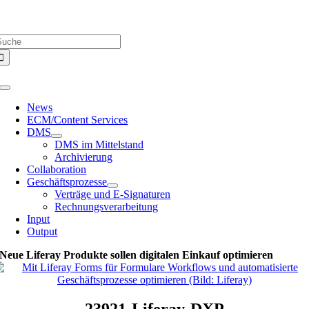
Zum
Über uns |
Media-Infos |
Glossar |
Kontakt |
Newsletter
Inhalt
uche
springen
ach:
Toggle
Navigation
News
ECM/Content Services
DMS
DMS im Mittelstand
Archivierung
Collaboration
Geschäftsprozesse
Verträge und E-Signaturen
Rechnungsverarbeitung
Input
Output
Neue Liferay Produkte sollen digitalen Einkauf optimieren
23921-Liferay-DXP