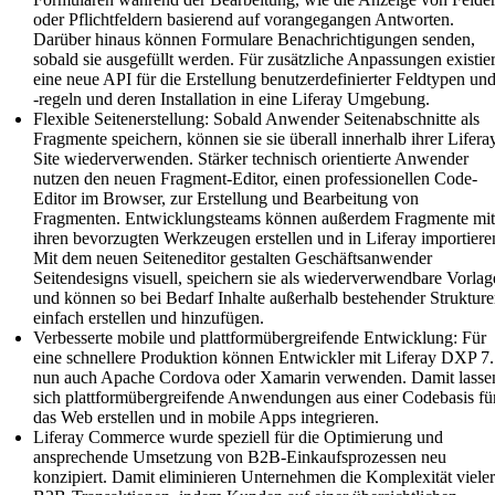
oder Pflichtfeldern basierend auf vorangegangen Antworten.
Darüber hinaus können Formulare Benachrichtigungen senden,
sobald sie ausgefüllt werden. Für zusätzliche Anpassungen existier
eine neue API für die Erstellung benutzerdefinierter Feldtypen un
-regeln und deren Installation in eine Liferay Umgebung.
Flexible Seitenerstellung: Sobald Anwender Seitenabschnitte als
Fragmente speichern, können sie sie überall innerhalb ihrer Lifera
Site wiederverwenden. Stärker technisch orientierte Anwender
nutzen den neuen Fragment-Editor, einen professionellen Code-
Editor im Browser, zur Erstellung und Bearbeitung von
Fragmenten. Entwicklungsteams können außerdem Fragmente mi
ihren bevorzugten Werkzeugen erstellen und in Liferay importiere
Mit dem neuen Seiteneditor gestalten Geschäftsanwender
Seitendesigns visuell, speichern sie als wiederverwendbare Vorlag
und können so bei Bedarf Inhalte außerhalb bestehender Struktur
einfach erstellen und hinzufügen.
Verbesserte mobile und plattformübergreifende Entwicklung: Für
eine schnellere Produktion können Entwickler mit Liferay DXP 7
nun auch Apache Cordova oder Xamarin verwenden. Damit lasse
sich plattformübergreifende Anwendungen aus einer Codebasis fü
das Web erstellen und in mobile Apps integrieren.
Liferay Commerce wurde speziell für die Optimierung und
ansprechende Umsetzung von B2B-Einkaufsprozessen neu
konzipiert. Damit eliminieren Unternehmen die Komplexität viele