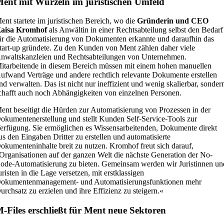
ent mit Wurzeln im juristischen Umfeld
ent startete im juristischen Bereich, wo die
Gründerin und CEO
aisa Kromhof
als Anwältin in einer Rechtsabteilung selbst den Bedarf
ür die Automatisierung von Dokumenten erkannte und daraufhin das
tart-up gründete. Zu den Kunden von Ment zählen daher viele
nwaltskanzleien und Rechtsabteilungen von Unternehmen.
itarbeitende in diesem Bereich müssen mit einem hohen manuellen
ufwand Verträge und andere rechtlich relevante Dokumente erstellen
nd verwalten. Das ist nicht nur ineffizient und wenig skalierbar, sonder
chafft auch noch Abhängigkeiten von einzelnen Personen.
ent beseitigt die Hürden zur Automatisierung von Prozessen in der
okumentenerstellung und stellt Kunden Self-Service-Tools zur
erfügung. Sie ermöglichen es Wissensarbeitenden, Dokumente direkt
us den Eingaben Dritter zu erstellen und automatisierte
okumenteninhalte breit zu nutzen. Kromhof freut sich darauf,
Organisationen auf der ganzen Welt die nächste Generation der No-
ode-Automatisierung zu bieten. Gemeinsam werden wir Juristinnen un
uristen in die Lage versetzen, mit erstklassigen
okumentenmanagement- und Automatisierungsfunktionen mehr
urchsatz zu erzielen und ihre Effizienz zu steigern.«
-Files erschließt für Ment neue Sektoren