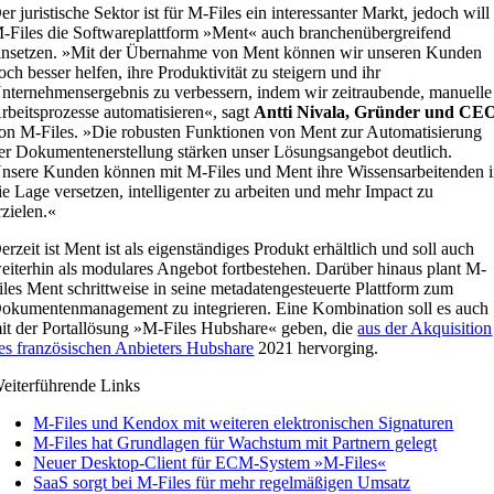
er juristische Sektor ist für M-Files ein interessanter Markt, jedoch will
-Files die Softwareplattform »Ment« auch branchenübergreifend
insetzen. »Mit der Übernahme von Ment können wir unseren Kunden
och besser helfen, ihre Produktivität zu steigern und ihr
nternehmensergebnis zu verbessern, indem wir zeitraubende, manuelle
rbeitsprozesse automatisieren«, sagt
Antti Nivala, Gründer und CE
on M-Files. »Die robusten Funktionen von Ment zur Automatisierung
er Dokumentenerstellung stärken unser Lösungsangebot deutlich.
nsere Kunden können mit M-Files und Ment ihre Wissensarbeitenden 
ie Lage versetzen, intelligenter zu arbeiten und mehr Impact zu
rzielen.«
erzeit ist Ment ist als eigenständiges Produkt erhältlich und soll auch
eiterhin als modulares Angebot fortbestehen. Darüber hinaus plant M-
iles Ment schrittweise in seine metadatengesteuerte Plattform zum
okumentenmanagement zu integrieren. Eine Kombination soll es auch
it der Portallösung »M-Files Hubshare« geben, die
aus der Akquisition
es französischen Anbieters Hubshare
2021 hervorging.
eiterführende Links
M-Files und Kendox mit weiteren elektronischen Signaturen
M-Files hat Grundlagen für Wachstum mit Partnern gelegt
Neuer Desktop-Client für ECM-System »M-Files«
SaaS sorgt bei M-Files für mehr regelmäßigen Umsatz