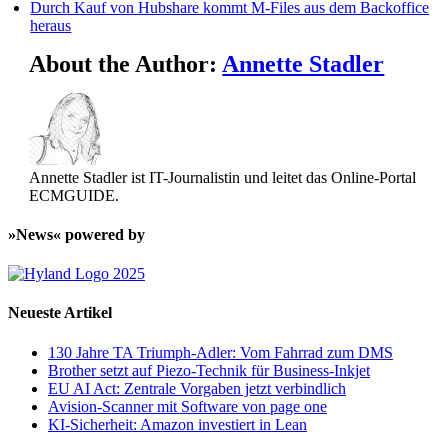
Durch Kauf von Hubshare kommt M-Files aus dem Backoffice
heraus
About the Author:
Annette Stadler
Annette Stadler ist IT-Journalistin und leitet das Online-Portal
ECMGUIDE.
»News« powered by
Neueste Artikel
130 Jahre TA Triumph-Adler: Vom Fahrrad zum DMS
Brother setzt auf Piezo-Technik für Business-Inkjet
EU AI Act: Zentrale Vorgaben jetzt verbindlich
Avision-Scanner mit Software von page one
KI-Sicherheit: Amazon investiert in Lean