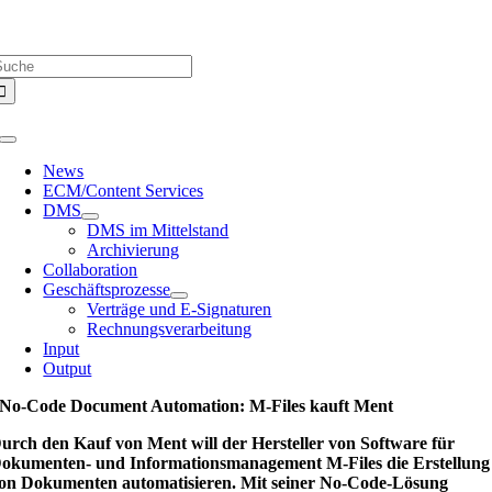
Zum
Über uns |
Media-Infos |
Glossar |
Kontakt |
Newsletter
Inhalt
uche
springen
ach:
Toggle
Navigation
News
ECM/Content Services
DMS
DMS im Mittelstand
Archivierung
Collaboration
Geschäftsprozesse
Verträge und E-Signaturen
Rechnungsverarbeitung
Input
Output
No-Code Document Automation: M-Files kauft Ment
urch den Kauf von Ment will der Hersteller von Software für
okumenten- und Informationsmanagement M-Files die Erstellung
on Dokumenten automatisieren. Mit seiner No-Code-Lösung