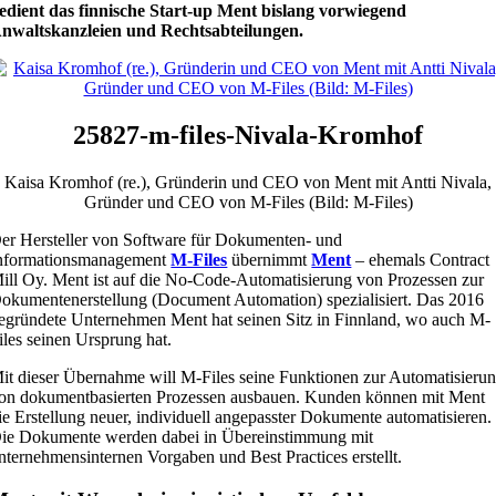
edient das finnische Start-up Ment bislang vorwiegend
nwaltskanzleien und Rechtsabteilungen.
25827-m-files-Nivala-Kromhof
Kaisa Kromhof (re.), Gründerin und CEO von Ment mit Antti Nivala,
Gründer und CEO von M-Files (Bild: M-Files)
er Hersteller von Software für Dokumenten- und
nformationsmanagement
M-Files
übernimmt
Ment
– ehemals Contract
ill Oy. Ment ist auf die No-Code-Automatisierung von Prozessen zur
okumentenerstellung (Document Automation) spezialisiert. Das 2016
egründete Unternehmen Ment hat seinen Sitz in Finnland, wo auch M-
iles seinen Ursprung hat.
it dieser Übernahme will M-Files seine Funktionen zur Automatisieru
on dokumentbasierten Prozessen ausbauen. Kunden können mit Ment
ie Erstellung neuer, individuell angepasster Dokumente automatisieren.
ie Dokumente werden dabei in Übereinstimmung mit
nternehmensinternen Vorgaben und Best Practices erstellt.