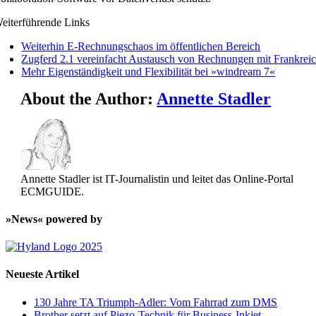
eiterführende Links
Weiterhin E-Rechnungschaos im öffentlichen Bereich
Zugferd 2.1 vereinfacht Austausch von Rechnungen mit Frankrei
Mehr Eigenständigkeit und Flexibilität bei »windream 7«
About the Author:
Annette Stadler
Annette Stadler ist IT-Journalistin und leitet das Online-Portal
ECMGUIDE.
»News« powered by
Neueste Artikel
130 Jahre TA Triumph-Adler: Vom Fahrrad zum DMS
Brother setzt auf Piezo-Technik für Business-Inkjet