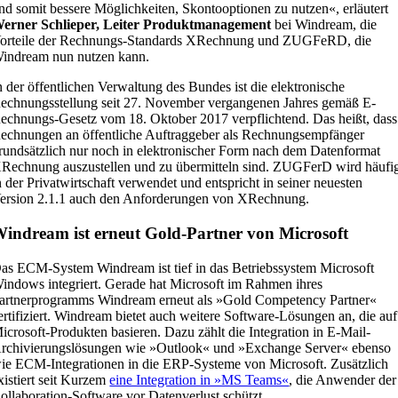
nd somit bessere Möglichkeiten, Skontooptionen zu nutzen«, erläutert
erner Schlieper, Leiter Produktmanagement
bei Windream, die
orteile der Rechnungs-Standards XRechnung und ZUGFeRD, die
indream nun nutzen kann.
n der öffentlichen Verwaltung des Bundes ist die elektronische
echnungsstellung seit 27. November vergangenen Jahres gemäß E-
echnungs-Gesetz vom 18. Oktober 2017 verpflichtend. Das heißt, dass
echnungen an öffentliche Auftraggeber als Rechnungsempfänger
rundsätzlich nur noch in elektronischer Form nach dem Datenformat
Rechnung auszustellen und zu übermitteln sind. ZUGFerD wird häufi
n der Privatwirtschaft verwendet und entspricht in seiner neuesten
ersion 2.1.1 auch den Anforderungen von XRechnung.
indream ist erneut Gold-Partner von Microsoft
as ECM-System Windream ist tief in das Betriebssystem Microsoft
indows integriert. Gerade hat Microsoft im Rahmen ihres
artnerprogramms Windream erneut als »Gold Competency Partner«
ertifiziert. Windream bietet auch weitere Software-Lösungen an, die auf
icrosoft-Produkten basieren. Dazu zählt die Integration in E-Mail-
rchivierungslösungen wie »Outlook« und »Exchange Server« ebenso
ie ECM-Integrationen in die ERP-Systeme von Microsoft. Zusätzlich
xistiert seit Kurzem
eine Integration in »MS Teams«
, die Anwender der
ollaboration-Software vor Datenverlust schützt.