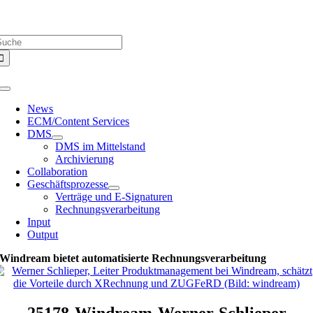
Zum
Über uns |
Media-Infos |
Glossar |
Kontakt |
Newsletter
Inhalt
uche
springen
ach:
Toggle
Navigation
News
ECM/Content Services
DMS
DMS im Mittelstand
Archivierung
Collaboration
Geschäftsprozesse
Verträge und E-Signaturen
Rechnungsverarbeitung
Input
Output
Windream bietet automatisierte Rechnungsverarbeitung
25178-Windream-Werner-Schlieper