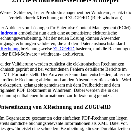
Werner Schlieper, Leiter Produktmanagement bei Windream, schätzt di
Vorteile durch XRechnung und ZUGFeRD (Bild: windream)
er Anbieter von Lösungen für Enterprise Content Management (ECM)
indream
ermöglicht nun auch eine automatisierte elektronische
echnungsverarbeitung. Mit der neuen Lösung können Anwender
ingangsrechnungen validieren, die auf dem Datenaustauschstandard
Rechnung
beziehungsweise
ZUGFeRD
basieren, und die Rechnunge
n der ECM-Software »windream« archivieren.
ei der Validierung werden zunächst die elektronischen Rechnungen
echnisch geprüft und bei vorhandenen Fehlern detaillierte Berichte im
TML-Format erstellt. Der Anwender kann dann entscheiden, ob er die
etreffende Rechnung ablehnt und an den Absender zurückschickt. Wir
ie akzeptiert, gelangt sie gemeinsam mit dem Prüfbericht und dem
riginalen PDF-Dokument in Windream. Dabei werden die in der
echnung enthaltenen Informationen zur Indexierung genutzt.
Unterstützung von XRechnung und ZUGFeRD
Im Gegensatz zu gescannten oder einfachen PDF-Rechnungen liegen
ereits sämtliche buchungsrelevante Informationen als XML-Datei vor.
ies gewährleistet eine schnellere Bearbeitung, kürzere Durchlaufzeiten