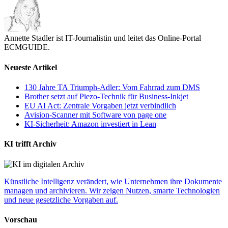
Annette Stadler ist IT-Journalistin und leitet das Online-Portal
ECMGUIDE.
Neueste Artikel
130 Jahre TA Triumph-Adler: Vom Fahrrad zum DMS
Brother setzt auf Piezo-Technik für Business-Inkjet
EU AI Act: Zentrale Vorgaben jetzt verbindlich
Avision-Scanner mit Software von page one
KI-Sicherheit: Amazon investiert in Lean
KI trifft Archiv
Künstliche Intelligenz verändert, wie Unternehmen ihre Dokumente
managen und archivieren. Wir zeigen Nutzen, smarte Technologien
und neue gesetzliche Vorgaben auf.
Vorschau