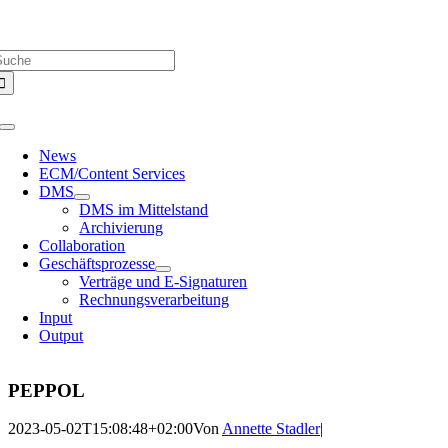
Zum
Über uns |
Media-Infos |
Glossar |
Kontakt |
Newsletter
Inhalt
uche
springen
ach:
Toggle
Navigation
News
ECM/Content Services
DMS
DMS im Mittelstand
Archivierung
Collaboration
Geschäftsprozesse
Verträge und E-Signaturen
Rechnungsverarbeitung
Input
Output
PEPPOL
2023-05-02T15:08:48+02:00
Von
Annette Stadler
|