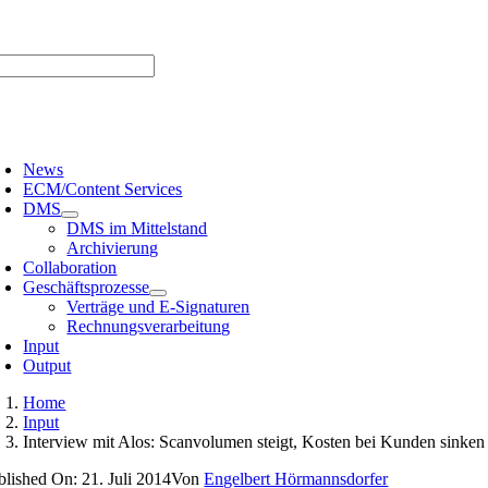
Zum
er uns |
Media-Infos |
Glossar |
Kontakt |
Newsletter
Inhalt
springen
oggle
avigation
News
ECM/Content Services
DMS
DMS im Mittelstand
Archivierung
Collaboration
Geschäftsprozesse
Verträge und E-Signaturen
Rechnungsverarbeitung
Input
Output
Home
Input
Interview mit Alos: Scanvolumen steigt, Kosten bei Kunden sinken
blished On: 21. Juli 2014
Von
Engelbert Hörmannsdorfer