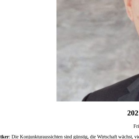
202
Fr
ttker
: Die Konjunkturaussichten sind günstig, die Wirtschaft wächst, 