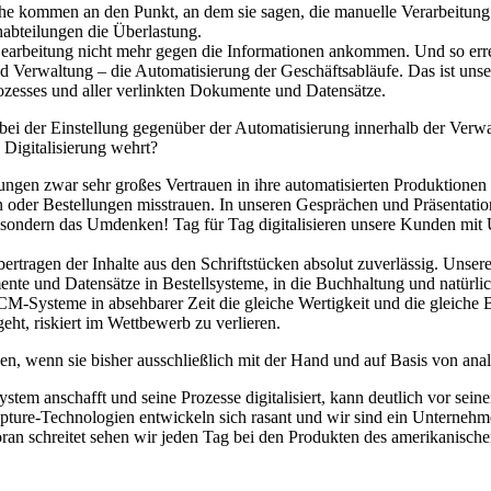
che kommen an den Punkt, an dem sie sagen, die manuelle Verarbeitung 
abteilungen die Überlastung.
arbeitung nicht mehr gegen die Informationen ankommen. Und so erreic
nd Verwaltung – die Automatisierung der Geschäftsabläufe. Das ist un
zesses und aller verlinkten Dokumente und Datensätze.
i der Einstellung gegenüber der Automatisierung innerhalb der Verwal
Digitalisierung wehrt?
eitungen zwar sehr großes Vertrauen in ihre automatisierten Produktione
der Bestellungen misstrauen. In unseren Gesprächen und Präsentation
 sondern das Umdenken! Tag für Tag digitalisieren unsere Kunden mit 
bertragen der Inhalte aus den Schriftstücken absolut zuverlässig. Unse
mente und Datensätze in Bestellsysteme, in die Buchhaltung und natürl
M-Systeme in absehbarer Zeit die gleiche Wertigkeit und die gleich
ht, riskiert im Wettbewerb zu verlieren.
, wenn sie bisher ausschließlich mit der Hand und auf Basis von anal
System anschafft und seine Prozesse digitalisiert, kann deutlich vor sei
 Capture-Technologien entwickeln sich rasant und wir sind ein Unterneh
ran schreitet sehen wir jeden Tag bei den Produkten des amerikanische