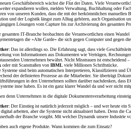
neuen Geschäftsbereich wächst die Flut der Daten. Viele Verantwortli
weiter expandieren wollen, melden Verwaltung, Buchhaltung oder Fach
ren von unseren Kunden, dass die mit der herkömmlichen manuellen Be
tion und der Logistik längst zum Alltag gehören, auch Organisation u
ängigen Lösungen vom Capture bis zur Archivierung des gesamten Pro
 gesamten IT-Branche beobachten die Verantwortlichen einen Wandel be
mentetagen die »Alte Garde« die sich gegen Computer und gegen die 
ttker
: Das ist allerdings so. Die Erfahrung sagt, dass viele Geschäftsl
eitung von Informationen aus Dokumenten wie Verträgen, Rechnungen o
ntausenden Unternehmen bewährt. Nicht Misstrauen ist entscheidend –
k
oder mit Scanstraßen von
IBML
viele Millionen Schriftstücke.
 Systeme sind beim automatischen Interpretieren, Klassifizieren und Ü
echend der definierten Prozesse an die Mitarbeiter. Sie überträgt Doku
ftsführungen in den Unternehmen sollten darüber nachdenken, dass EC
steme inne haben. Es ist ein ganz klarer Wandel da und wer nicht mitge
 denn Unternehmen in die digitale Dokumentenverarbeitung einsteigen
ttker
: Der Einstieg ist natürlich jederzeit möglich – und wer heute ein 
 digital arbeiten, aber die Systeme nicht aktualisiert haben. Denn die
nnerhalb der Branche vorgibt. Mit welcher Dynamik unsere Industrie vo
aben auch eigene Produkte. Wann kommen die zum Einsatz?