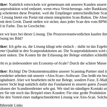
ttker
: Natürlich entwickeln wir gemeinsam mit unseren Kunden unsere
anproduktion wird entlastet, wenn etwa Versicherungs- oder Bankkunde
g scheiterten diese Projekte, weil die Empfänger unterschiedlichste S
 Lösung bietet ein Portal mit einem integrierten Scan-Button. Die A
 mit dem Gerät. Damit stellen wir sicher, dass jeder Scan den vom BPM
d in Farbe. Das ist Geschichte.
n wir kurz bei dieser Lösung. Die Prozessverantwortlichen kaufen i
ösung ins Bild?
ttker
: Ich gebe zu, die Lösung klingt sehr einfach – dafür ist das E
rter Qualität in den Scanproduktionen an. Die Scanproduktionen wird d
nt sinken. Die Kosten für die Erfassung der Belege entfallen schließlic
ht es ja insbesondere um Economy-of-Scale? Durch die schiere Mass
ttker
: Richtig! Die Dokumentenzahlen unserer Scanning-Partner sind in
enstleiter arbeiten mit unserer »Alos-Scan«-Software. Das heißt ein be
igitalisiert. Aber wir bearbeiten nicht nur Belege, sondern Faxe, E-Mai
serer Sicht liegt natürlich dafür das Fundament in unserer guten Zu
tionen der Scandienstleister sehr gut. Wir sind im ständigen Kontakt
en Sie mir noch das Beispiel eines Kunden: Für eine große Produktion
Sie den Vorteil einer maßgeschneiderten Lösung wie Alos-Scan. Solche 
führende Links