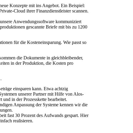
eue Konzepte mit ins Angebot. Ein Beispiel:
ivate-Cloud ihrer Finanzdienstleister scannen.
und unsere Anwendungssoftware kommuniziert
nproduktionen gescannte Briefe mit bis zu 1200
ionen für die Kosteneinsparung. Wie passt so
n kommen die Dokumente in gleichbleibender,
iten in der Produktion, die Kosten pro
…
Beträge einsparen kann. Etwa achtzig
Systemen unserer Partner mit Hilfe von Alos-
 und in der Prozesskette bearbeitet.
tändigen Anpassung der Systeme kennen wir die
rungen.
eit fast 30 Prozent des Aufwands gespart. Hier
nfach realisieren.