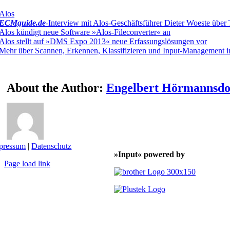
Alos
ECMguide.de
-Interview mit Alos-Geschäftsführer Dieter Woeste übe
Alos kündigt neue Software »Alos-Fileconverter« an
Alos stellt auf »DMS Expo 2013« neue Erfassungslösungen vor
Mehr über Scannen, Erkennen, Klassifizieren und Input-Management 
About the Author:
Engelbert Hörmannsdo
pressum
|
Datenschutz
»Input« powered by
Page load link
Nach
oben