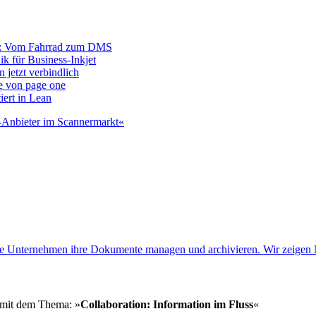
r: Vom Fahrrad zum DMS
ik für Business-Inkjet
 jetzt verbindlich
e von page one
iert in Lean
Anbieter im Scannermarkt«
 wie Unternehmen ihre Dokumente managen und archivieren. Wir zeigen 
h mit dem Thema: »
Collaboration: Information im Fluss
«