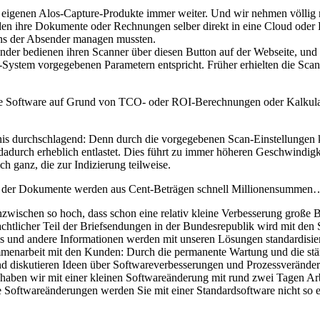
 eigenen Alos-Capture-Produkte immer weiter. Und wir nehmen völlig n
n ihre Dokumente oder Rechnungen selber direkt in eine Cloud oder Pr
cans der Absender managen mussten.
bsender bedienen ihren Scanner über diesen Button auf der Webseite, 
-System vorgegebenen Parametern entspricht. Früher erhielten die Sca
hre Software auf Grund von TCO- oder ROI-Berechnungen oder Kalkulat
rgebnis durchschlagend: Denn durch die vorgegebenen Scan-Einstellunge
adurch erheblich entlastet. Dies führt zu immer höheren Geschwindigke
h ganz, die zur Indizierung teilweise.
e der Dokumente werden aus Cent-Beträgen schnell Millionensummen
zwischen so hoch, dass schon eine relativ kleine Verbesserung große 
achtlicher Teil der Briefsendungen in der Bundesrepublik wird mit den 
ls und andere Informationen werden mit unseren Lösungen standardisiert
sammenarbeit mit den Kunden: Durch die permanente Wartung und die s
 und diskutieren Ideen über Softwareverbesserungen und Prozessverände
 haben wir mit einer kleinen Softwareänderung mit rund zwei Tagen Arb
Softwareänderungen werden Sie mit einer Standardsoftware nicht so ei