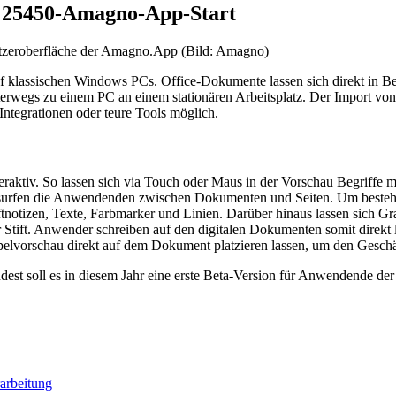
25450-Amagno-App-Start
zeroberfläche der Amagno.App (Bild: Amagno)
f klassischen Windows PCs. Office-Dokumente lassen sich direkt in B
erwegs zu einem PC an einem stationären Arbeitsplatz. Der Import von
Integrationen oder teure Tools möglich.
raktiv. So lassen sich via Touch oder Maus in der Vorschau Begriffe m
surfen die Anwendenden zwischen Dokumenten und Seiten. Um bestehe
tnotizen, Texte, Farbmarker und Linien. Darüber hinaus lassen sich 
Stift. Anwender schreiben auf den digitalen Dokumenten somit direkt
mpelvorschau direkt auf dem Dokument platzieren lassen, um den Geschä
indest soll es in diesem Jahr eine erste Beta-Version für Anwendend
rarbeitung