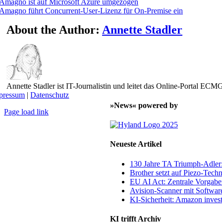
Amagno ist auf Microsoft Azure umgezogen
Amagno führt Concurrent-User-Lizenz für On-Premise ein
About the Author:
Annette Stadler
Annette Stadler ist IT-Journalistin und leitet das Online-Portal E
pressum
|
Datenschutz
»News« powered by
Page load link
Nach
oben
Neueste Artikel
130 Jahre TA Triumph-Adle
Brother setzt auf Piezo-Techn
EU AI Act: Zentrale Vorgaben
Avision-Scanner mit Softwar
KI-Sicherheit: Amazon invest
KI trifft Archiv