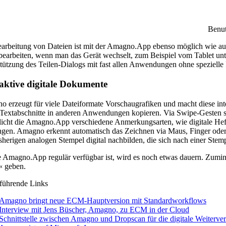
Benut
arbeitung von Dateien ist mit der Amagno.App ebenso möglich wie au
bearbeiten, wenn man das Gerät wechselt, zum Beispiel vom Tablet unt
tützung des Teilen-Dialogs mit fast allen Anwendungen ohne spezielle 
raktive digitale Dokumente
 erzeugt für viele Dateiformate Vorschaugrafiken und macht diese inte
Textabschnitte in anderen Anwendungen kopieren. Via Swipe-Gesten 
icht die Amagno.App verschiedene Anmerkungsarten, wie digitale Hef
ngen. Amagno erkennt automatisch das Zeichnen via Maus, Finger oder 
isherigen analogen Stempel digital nachbilden, die sich nach einer Ste
e Amagno.App regulär verfügbar ist, wird es noch etwas dauern. Zum
« geben.
führende Links
Amagno bringt neue ECM-Hauptversion mit Standardworkflows
Interview mit Jens Büscher, Amagno, zu ECM in der Cloud
Schnittstelle zwischen Amagno und Dropscan für die digitale Weiterve