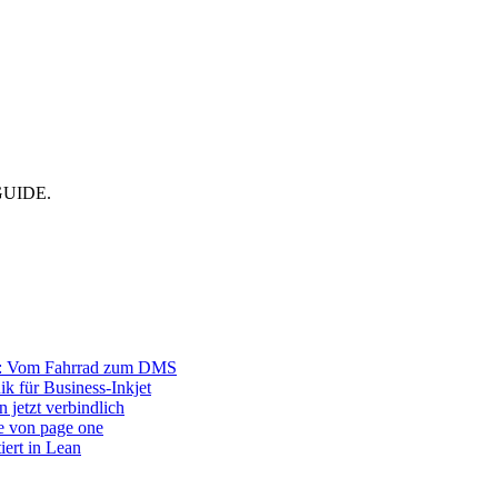
CMGUIDE.
r: Vom Fahrrad zum DMS
ik für Business-Inkjet
 jetzt verbindlich
e von page one
iert in Lean