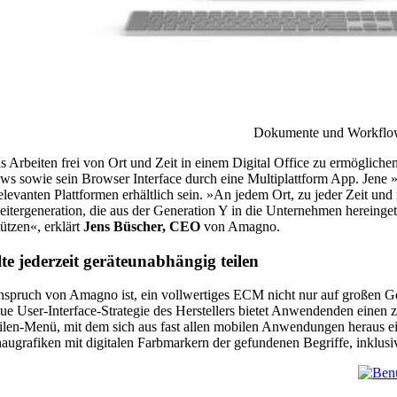
Dokumente und Workflows
 Arbeiten frei von Ort und Zeit in einem Digital Office zu ermöglich
s sowie sein Browser Interface durch eine Multiplattform App. Jene
relevanten Plattformen erhältlich sein. »An jedem Ort, zu jeder Zeit u
eitergeneration, die aus der Generation Y in die Unternehmen hereinge
tützen«, erklärt
Jens Büscher, CEO
von Amagno.
te jederzeit geräteunabhängig teilen
spruch von Amagno ist, ein vollwertiges ECM nicht nur auf großen Ge
ue User-Interface-Strategie des Herstellers bietet Anwendenden einen z
ilen-Menü, mit dem sich aus fast allen mobilen Anwendungen heraus e
augrafiken mit digitalen Farbmarkern der gefundenen Begriffe, inklusive