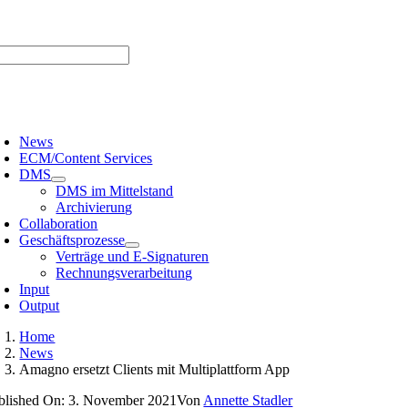
Zum
er uns |
Media-Infos |
Glossar |
Kontakt |
Newsletter
Inhalt
springen
oggle
avigation
News
ECM/Content Services
DMS
DMS im Mittelstand
Archivierung
Collaboration
Geschäftsprozesse
Verträge und E-Signaturen
Rechnungsverarbeitung
Input
Output
Home
News
Amagno ersetzt Clients mit Multiplattform App
blished On: 3. November 2021
Von
Annette Stadler