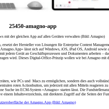
25450-amagno-app
 mit der gleichen App auf allen Geräten verwalten (Bild: Amagno)
en, ersetzt der Hersteller von Lösungen für Enterprise Content Manag
 »Amagno.App« lässt sich auf Windows, iOS, iPad OS, Android sowie a
nd mit jedem Gerät an Geschäftsprozessen und Dokumenten arbeiten – da
tragen wird. Dieses Digital-Office-Prinzip wollen wir bei Amagno mit 
räten, wie PCs und Macs zu ermöglichen, sondern dies auch vollstän
entralen roten Actionbutton, um jederzeit mit allen Mitteln reagieren
ine Suche im ECM-System »Amagno« starten lässt. Die Fundstellenanzei
 einem Inhaltsverzeichnis, mit direktem Zugriff auf die Seiten der Fun