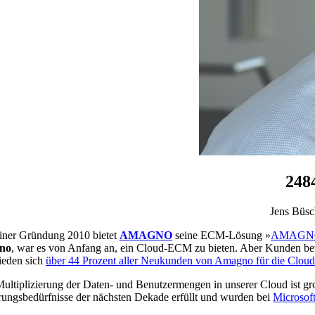
248
Jens Büs
einer Gründung 2010 bietet
AMAGNO
seine ECM-Lösung »
AMAGNO 
no
, war es von Anfang an, ein Cloud-ECM zu bieten. Aber Kunden be
ieden sich
über 44 Prozent aller Neukunden von Amagno für die Clou
ultiplizierung der Daten- und Benutzermengen in unserer Cloud ist groß
rungsbedürfnisse der nächsten Dekade erfüllt und wurden bei
Microsof