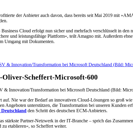
fitierte der Anbieter auch davon, dass bereits seit Mai 2019 mit 
den.
Business Cloud erfolgt nun sicher und mehrfach verschlüsselt in den 
here und leistungsfähige Plattform«, teilt Amagno mit. Außerdem ebne
 im Umgang mit Dokumenten.
-Oliver-Scheffert-Microsoft-600
SV & Innovation/Transformation bei Microsoft Deutschland (Bild: Micro
hrt auf. Nie war der Bedarf an innovativen Cloud-Lösungen so groß wie
en Angeboten unterstützen, die Transformation bei unseren Kunden er
t Deutschland
den Schritt des deutschen ECM-Anbieters.
das stärkste Partner-Netzwerk in der IT-Branche – sprich das Zusammens
u etablieren«, so Scheffert weiter.