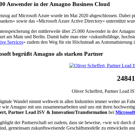
00 Anwender in der Amagno Business Cloud
zug auf Microsoft Azure wurde im Mai 2020 abgeschlossen. Dabei pro
anken« sowie das »Microsoft Azure Active Directory« unterstützt wur
tenspeicherung der mittlerweile über 25.000 Anwender in der Amagno 
urt am Main und Berlin. Damit habe man eine »zukunftsfähige, hochsic
ive Services
« zudem den Weg für ein Höchstmaß an Automatisierung
osoft begrüßt Amagno als starken Partner
24841
Oliver Scheffert, Partner Lead I
igitale Wandel nimmt weltweit in allen Industrien immer weiter an Fa
r wie Amagno mit uns zusammenarbeiten und uns mit ihren hochwertig
fert, Partner Lead ISV & Innovation/Transformation
bei
Microsof
ghlight der Partnerschaft sei zudem, dass sie beweise, »wie wir durch 
ind, gemeinsam zukunftsweisende Geschäftsmodelle zu entwickeln und z