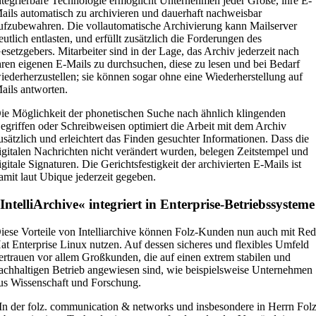
ntegrierbare Technologie ermöglicht Unternehmen jeder Größe, ihre E-
ails automatisch zu archivieren und dauerhaft nachweisbar
ufzubewahren. Die vollautomatische Archivierung kann Mailserver
eutlich entlasten, und erfüllt zusätzlich die Forderungen des
esetzgebers. Mitarbeiter sind in der Lage, das Archiv jederzeit nach
hren eigenen E-Mails zu durchsuchen, diese zu lesen und bei Bedarf
iederherzustellen; sie können sogar ohne eine Wiederherstellung auf
ails antworten.
ie Möglichkeit der phonetischen Suche nach ähnlich klingenden
egriffen oder Schreibweisen optimiert die Arbeit mit dem Archiv
usätzlich und erleichtert das Finden gesuchter Informationen. Dass die
igitalen Nachrichten nicht verändert wurden, belegen Zeitstempel und
igitale Signaturen. Die Gerichtsfestigkeit der archivierten E-Mails ist
amit laut Ubique jederzeit gegeben.
IntelliArchive« integriert in Enterprise-Betriebssysteme
iese Vorteile von Intelliarchive können Folz-Kunden nun auch mit Re
at Enterprise Linux nutzen. Auf dessen sicheres und flexibles Umfeld
ertrauen vor allem Großkunden, die auf einen extrem stabilen und
achhaltigen Betrieb angewiesen sind, wie beispielsweise Unternehmen
us Wissenschaft und Forschung.
In der folz. communication & networks und insbesondere in Herrn Fol