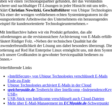
aben wir einen Technologiepartner gefunden, der das Verständnis
icherer und nachhaltiger IT-Lösungen in jeder Hinsicht mit uns teilt«,
rklärt
Christian Nowitzki, Geschäftsführer
von Ubique Technologies
Als einer der wenigen verbliebenen echten Systemintegratoren ist die
ösungsorientierte Arbeitsweise des Unternehmens ein herausragendes
eispiel für kundenorientierte Technologieunternehmen.«
Mit Intelliarchive haben wir ein Produkt gefunden, das alle
nforderungen an die revisionssichere Archivierung von E-Mails erfüllt
rläutert Rüdiger Folz. »Neben der technischen Qualität hat die
nwenderfreundlichkeit der Lösung uns dabei besonders überzeugt. Di
ortierung auf Red Hat Enterprise Linux ermöglicht uns, mit dem Syste
uch unsere Großkunden in gewohnter Servicequalität bedienen zu
önnen.«
eiterführende Links
»IntelliSecure« von Ubique Technologies verschlüsselt E-Mails
Ende-zu-Ende
Ubique Technologies archiviert E-Mails in der Cloud
speicherguide.de
-Testbericht über Intellicomp »IndependenceKey
USB«
USB-Stick von Intellicomp verschlüsselt auch Cloud-Dateien
Mehr über E-Mail-Management im
ECMguide.de
-Schwerpunkt