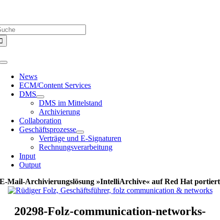
Zum
Über uns |
Media-Infos |
Glossar |
Kontakt |
Newsletter
Inhalt
uche
springen
ach:
Toggle
Navigation
News
ECM/Content Services
DMS
DMS im Mittelstand
Archivierung
Collaboration
Geschäftsprozesse
Verträge und E-Signaturen
Rechnungsverarbeitung
Input
Output
E-Mail-Archivierungslösung »IntelliArchive« auf Red Hat portier
20298-Folz-communication-networks-