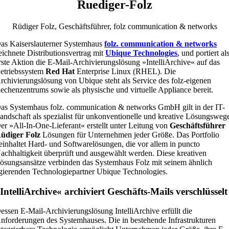
Ruediger-Folz
Rüdiger Folz, Geschäftsführer, folz communication & networks
as Kaiserslauterner Systemhaus
folz. communication & networks
eichnete Distributionsvertrag mit
Ubique Technologies
, und portiert al
rste Aktion die E-Mail-Archivierungslösung »IntelliArchive« auf das
etriebssystem
Red Hat
Enterprise Linux (RHEL). Die
rchivierungslösung von Ubique steht als Service des folz-eigenen
echenzentrums sowie als physische und virtuelle Appliance bereit.
as Systemhaus folz. communication & networks GmbH gilt in der IT-
andschaft als spezialist für unkonventionelle und kreative Lösungsweg
er »All-In-One-Lieferant« erstellt unter Leitung von
Geschäftsführer
üdiger Folz
Lösungen für Unternehmen jeder Größe. Das Portfolio
einhaltet Hard- und Softwarelösungen, die vor allem in puncto
achhaltigkeit überprüft und ausgewählt werden. Diese kreativen
ösungsansätze verbinden das Systemhaus Folz mit seinem ähnlich
gierenden Technologiepartner Ubique Technologies.
IntelliArchive« archiviert Geschäfts-Mails verschlüsselt
essen E-Mail-Archivierungslösung IntelliArchive erfüllt die
nforderungen des Systemhauses. Die in bestehende Infrastrukturen