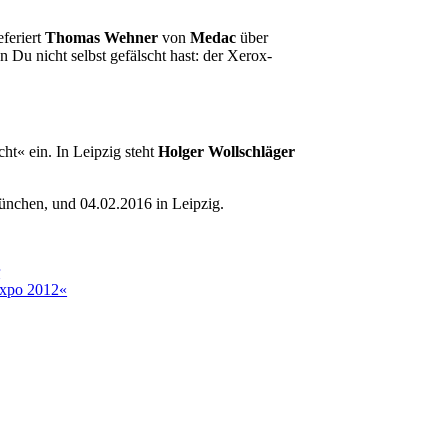
feriert
Thomas Wehner
von
Medac
über
Du nicht selbst gefälscht hast: der Xerox-
t« ein. In Leipzig steht
Holger Wollschläger
München, und 04.02.2016 in Leipzig.
r
Expo 2012«