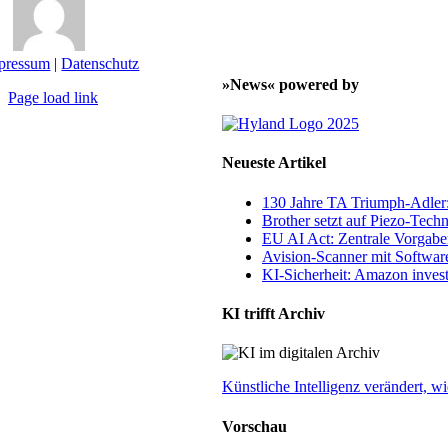
pressum
|
Datenschutz
»News« powered by
Page load link
Nach
oben
Neueste Artikel
130 Jahre TA Triumph-Adle
Brother setzt auf Piezo-Techn
EU AI Act: Zentrale Vorgaben
Avision-Scanner mit Softwar
KI-Sicherheit: Amazon invest
KI trifft Archiv
Künstliche Intelligenz verändert,
Vorschau