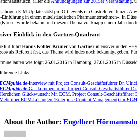
ationsaustausch. (Hier die
Ankündigungen zur 2015er Veranstaltung
, 
sjährigen EIM-Update stößt pro Ort jeweils ein Gastreferent hinzu: 
inführung in einem mittelständischen Pharmaunternehmen«. In Düsse
(Kriesel wurde bekannt mit diesem Thema vor knapp einem Jahr durc
nsiver Einblick in den Gartner-Quadrant
nkfurt führt
Hanns Köhler-Krüner
von
Gartner
intensiver in den »Hy
ecos
als Referent fest, das Thema wird indes noch bekanntgegeben. Für
rmine lauten wie folgt: 26.01.2016 in Hamburg, 27.01.2016 in Düsseldo
führende Links
ECMguide.de
-Interview mit Project Consult-Geschäftsführer Dr. Ul
ECMguide.de
-Gastkommentar mit Project Consult-Geschäftsführer
Herzlichen Glückwunsch: Mr. ECM, Project Consult-Geschäftsführer Dr
Mehr über ECM-Lösungen (Enterprise Content Management) im
ECMg
About the Author:
Engelbert Hörmannsdo