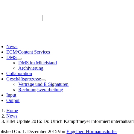
Zum
er uns |
Media-Infos |
Glossar |
Kontakt |
Newsletter
Inhalt
springen
oggle
avigation
News
ECM/Content Services
DMS
DMS im Mittelstand
Archivierung
Collaboration
Geschäftsprozesse
Verträge und E-Signaturen
Rechnungsverarbeitung
Input
Output
Home
News
EIM-Update 2016: Dr. Ulrich Kampffmeyer informiert unterhaltsa
blished On: 1. Dezember 2015
Von
Engelbert Hörmannsdorfer