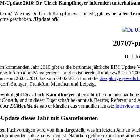
M-Update 2016: Dr. Ulrich Kampffmeyer informiert unterhaltsa
te on/
: Wie uns Dr. Ulrich Kampffmeyer mitteilt, gibt es
bei allen Ter
vorne geschoben.
/Update off/
20707-p
Dr. Ulr
m kommenden Jahr 2016 gibt es die berühmte jährliche EIM-Update-V
rise-Information-Management – und es ist bereits Runde zwölf seit 20
um vom 26.01.2016 bis zum 04.02.2016 findet die
diesjährige jeweils 
dorf, Stuttgart, Frankfurt, München und Leipzig.
ewohnt gibt
Dr. Ulrich Kampffmeyer
übersichtliche und anschaulich
t Consult, und in dieser Eigenschaft bekannt als Berater, Referent und
über
ECMguide.de
gab er kürzlich das vermutlich längste
Interview r
Update dieses Jahr mit Gastreferenten
zen Fachvorträgen wird von ihm dargestellt, was im letzten Jahr an wi
 kommenden Jahr zu erwarten ist. Natürlich gehören zum Programm wie