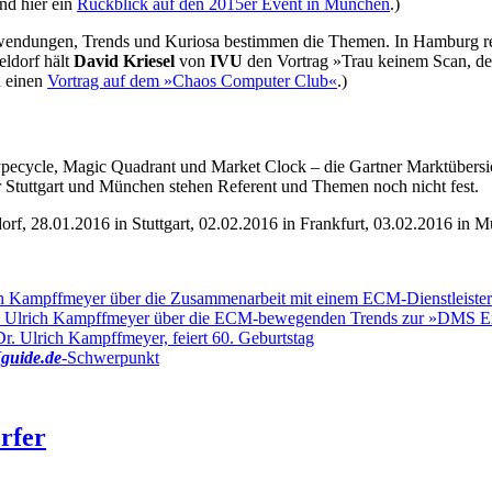
und hier ein
Rückblick auf den 2015er Event in München
.)
Anwendungen, Trends und Kuriosa bestimmen die Themen. In Hamburg re
ldorf hält
David Kriesel
von
IVU
den Vortrag »Trau keinem Scan, den 
h einen
Vortrag auf dem »Chaos Computer Club«
.)
pecycle, Magic Quadrant und Market Clock – die Gartner Marktübersich
 Stuttgart und München stehen Referent und Themen noch nicht fest.
rf, 28.01.2016 in Stuttgart, 02.02.2016 in Frankfurt, 03.02.2016 in 
rich Kampffmeyer über die Zusammenarbeit mit einem ECM-Dienstleiste
 Dr. Ulrich Kampffmeyer über die ECM-bewegenden Trends zur »DMS 
. Ulrich Kampffmeyer, feiert 60. Geburtstag
uide.de
-Schwerpunkt
rfer