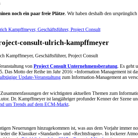
m
minen noch ein paar freie Plätze
. Wir haben deshalb den ursprünglich
roject-consult-ulrich-kampffmeyer
ich Kampffmeyer, Geschäftsführer, Project Consult
eranstaltung von
Project Consult Unternehmensberatung
. Es geht
05. Das Motto der Reihe im Jahr 2016: »Information Management ist d
halbtägige Update-Veranstaltung
zum Information-Management an versc
e Zusammenfassungen der wichtigsten aktuellen Themen zum Informat
 Autor. Dr. Kampffmeyer ist langjähriger profunder Kenner der Szene un
und um Trends auf dem ECM-Markt
.
chtigen Neuerungen hinzugekommen ist, was aus dem Vorjahr immer noch
der die Klassiker »Standards« und »Rechtsfragen«. In lockerer Atmosp