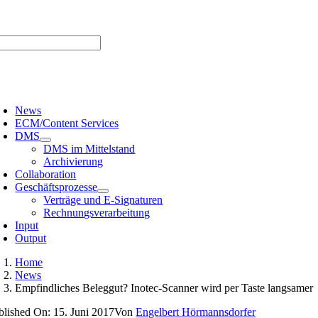
Zum
er uns |
Media-Infos |
Glossar |
Kontakt |
Newsletter
Inhalt
springen
oggle
avigation
News
ECM/Content Services
DMS
DMS im Mittelstand
Archivierung
Collaboration
Geschäftsprozesse
Verträge und E-Signaturen
Rechnungsverarbeitung
Input
Output
Home
News
Empfindliches Beleggut? Inotec-Scanner wird per Taste langsamer
blished On: 15. Juni 2017
Von
Engelbert Hörmannsdorfer