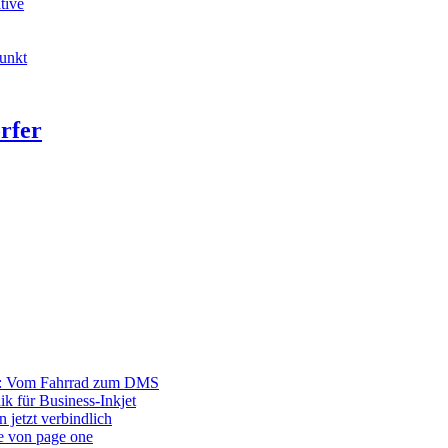
tive
unkt
rfer
r: Vom Fahrrad zum DMS
ik für Business-Inkjet
 jetzt verbindlich
e von page one