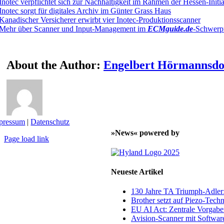
Inotec verpflichtet sich zur Nachhaltigkeit im Rahmen der Hessen-Initia
Inotec sorgt für digitales Archiv im Günter Grass Haus
Kanadischer Versicherer erwirbt vier Inotec-Produktionsscanner
Mehr über Scanner und Input-Management im
ECMguide.de
-Schwerp
About the Author:
Engelbert Hörmannsdo
pressum
|
Datenschutz
»News« powered by
Page load link
Nach
oben
Neueste Artikel
130 Jahre TA Triumph-Adle
Brother setzt auf Piezo-Techn
EU AI Act: Zentrale Vorgaben
Avision-Scanner mit Softwar