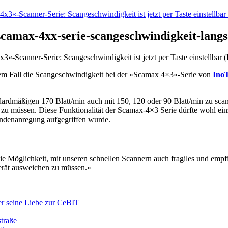
scamax-4xx-serie-scangeschwindigkeit-lang
«-Scanner-Serie: Scangeschwindigkeit ist jetzt per Taste einstellbar (B
iesem Fall die Scangeschwindigkeit bei der »Scamax 4×3«-Serie von
Ino
ardmäßigen 170 Blatt/min auch mit 150, 120 oder 90 Blatt/min zu scan
u müssen. Diese Funktionalität der Scamax-4×3 Serie dürfte wohl ein
Kundenanregung aufgegriffen wurde.
 die Möglichkeit, mit unseren schnellen Scannern auch fragiles und emp
Gerät ausweichen zu müssen.«
er seine Liebe zur CeBIT
straße