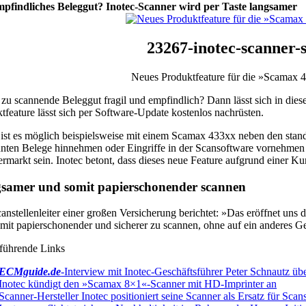
pfindliches Beleggut? Inotec-Scanner wird per Taste langsamer
23267-inotec-scanner-
Neues Produktfeature für die »Scamax 4x3
s zu scannende Beleggut fragil und empfindlich? Dann lässt sich in d
tfeature lässt sich per Software-Update kostenlos nachrüsten.
ist es möglich beispielsweise mit einem Scamax 433xx neben den stand
nten Belege hinnehmen oder Eingriffe in der Scansoftware vornehmen z
rmarkt sein. Inotec betont, dass dieses neue Feature aufgrund einer 
samer und somit papierschonender scannen
anstellenleiter einer großen Versicherung berichtet: »Das eröffnet uns
mit papierschonender und sicherer zu scannen, ohne auf ein anderes 
führende Links
ECMguide.de
-Interview mit Inotec-Geschäftsführer Peter Schnautz üb
Inotec kündigt den »Scamax 8×1«-Scanner mit HD-Imprinter an
Scanner-Hersteller Inotec positioniert seine Scanner als Ersatz für Scan