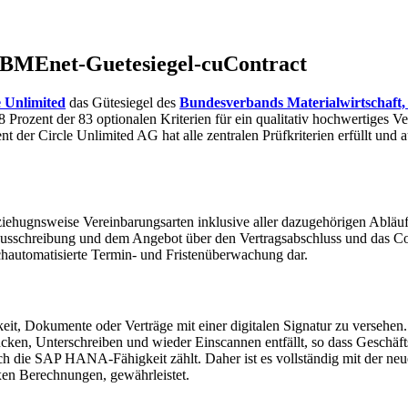
-BMEnet-Guetesiegel-cuContract
e Unlimited
das Gütesiegel des
Bundesverbands Materialwirtschaft,
8 Prozent der 83 optionalen Kriterien für ein qualitativ hochwertiges
 der Circle Unlimited AG hat alle zentralen Prüfkriterien erfüllt und
eziehugnsweise Vereinbarungsarten inklusive aller dazugehörigen Ablä
usschreibung und dem Angebot über den Vertragsabschluss und das Co
hochautomatisierte Termin- und Fristenüberwachung dar.
it, Dokumente oder Verträge mit einer digitalen Signatur zu versehen. D
ucken, Unterschreiben und wieder Einscannen entfällt, so dass Geschäf
ch die SAP HANA-Fähigkeit zählt. Daher ist es vollständig mit der n
exen Berechnungen, gewährleistet.