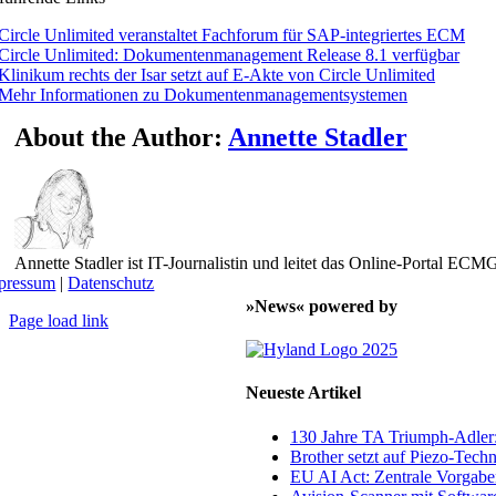
Circle Unlimited veranstaltet Fachforum für SAP-integriertes ECM
Circle Unlimited: Dokumentenmanagement Release 8.1 verfügbar
Klinikum rechts der Isar setzt auf E-Akte von Circle Unlimited
Mehr Informationen zu Dokumentenmanagementsystemen
About the Author:
Annette Stadler
Annette Stadler ist IT-Journalistin und leitet das Online-Portal E
pressum
|
Datenschutz
»News« powered by
Page load link
Nach
oben
Neueste Artikel
130 Jahre TA Triumph-Adle
Brother setzt auf Piezo-Techn
EU AI Act: Zentrale Vorgaben