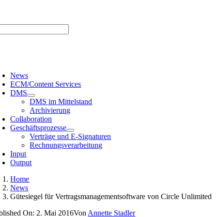
Zum
er uns |
Media-Infos |
Glossar |
Kontakt |
Newsletter
Inhalt
springen
oggle
avigation
News
ECM/Content Services
DMS
DMS im Mittelstand
Archivierung
Collaboration
Geschäftsprozesse
Verträge und E-Signaturen
Rechnungsverarbeitung
Input
Output
Home
News
Gütesiegel für Vertragsmanagementsoftware von Circle Unlimited
blished On: 2. Mai 2016
Von
Annette Stadler