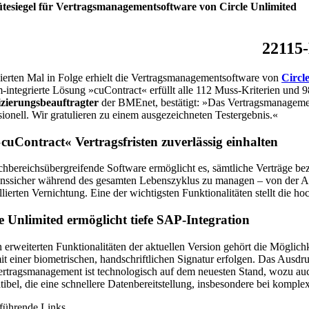
tesiegel für Vertragsmanagementsoftware von Circle Unlimited
22115
erten Mal in Folge erhielt die Vertragsmanagementsoftware von
Circl
-integrierte Lösung »cuContract« erfüllt alle 112 Muss-Kriterien und 9
izierungsbeauftragter
der BMEnet, bestätigt: »Das Vertragsmanagement
sionell. Wir gratulieren zu einem ausgezeichneten Testergebnis.«
cuContract« Vertragsfristen zuverlässig einhalten
chbereichsübergreifende Software ermöglicht es, sämtliche Verträge b
onssicher während des gesamten Lebenszyklus zu managen – von der A
llierten Vernichtung. Eine der wichtigsten Funktionalitäten stellt die 
e Unlimited ermöglicht tiefe SAP-Integration
 erweiterten Funktionalitäten der aktuellen Version gehört die Möglichke
it einer biometrischen, handschriftlichen Signatur erfolgen. Das Ausdr
rtragsmanagement ist technologisch auf dem neuesten Stand, wozu au
ibel, die eine schnellere Datenbereitstellung, insbesondere bei kompl
führende Links