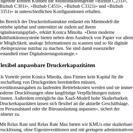
ngebote können Kunden die Multifunktionsgeräte »Bizhub C251i»,
Bizhub C301i», »Bizhub C451i», »Bizhub C3321i» und »Bizhub
3351i» in unterschiedlichen Konfigurationen erhalten.
Im Bereich der Druckerinfrastruktur entlastet ein Mietmodell die
etriebe spürbar und unterstützt sie zudem auf ihrem
igitalisierungspfad», erklärt Konica Minolta. »Denn moderne
ultifunktionssysteme bieten neben dem Ausdruck von Papier vor alle
ie Möglichkeit, analoge Informationen zu scannen und so für digitale
rbeitsprozesse nutzbar zu machen. Sie sind damit essenzieller
estandteil einer Digitalisierungsstrategie.«
lexibel anpassbare Druckerkapazitäten
ls Vorteile preist Konica Minolta, dass Firmen kein Kapital für die
nschaffung von Druckgeräten bereitstellen müssen,
nvestitionsausgaben zu laufenden Betriebskosten werden und sie immer
oderne Drucklösungen ohne langfristige Verpflichtungen nutzen
önnten. Außerdem ermögliche das XaaS-Modell hohe Skalierbarkeit.
Druckerkapazitäten lassen sich flexibel an die aktuelle Geschäftslage,
en Personalstand oder die Büroauslastung anpassen«, sichert der
nbieter zu.
Mit Relax Rate und Relax Rate Max bieten wir KMUs eine skalierbare
rucklösung, ohne Eigeninvestitionen und mit geringem administrative