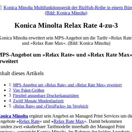
Konica Minolta Relax Rate 4-zu-3
Konica Minolta erweitert sein MPS-Angebot um die Tarife »Relax Rate
und »Relax Rate Max«. (Bild: Konica Minolta)
PS-Angebot um »Relax Rate« und »Relax Rate Max
rweitert
nhalt dieses Artikels
MPS-Angebot um »Relax Rate« und »Relax Rate Max« erweitert
Vier Paket-Größen
Flexibel anpassbare Druckerkapazitäten
Zwölf Monate Mindestlaufzeit
»Relax Rate« und »FlexiPacks« im Vergleich
onica Minolta
ergänzt sein Angebot an Managed Print Services um di
ngebote
»
Relax Rate
« und
»
Relax Rate Max
«. Damit bekommen
unden zwei
»
skalierbare Tarifmodelle innerhalb der Managed Print
ervices«, verspricht Konica Minolta. Im Rahmen der beiden Angebote