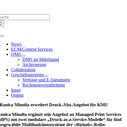
Zum
Über uns |
Media-Infos |
Glossar |
Kontakt |
Newsletter
Inhalt
uche
springen
ach:
Toggle
Navigation
News
ECM/Content Services
DMS
DMS im Mittelstand
Archivierung
Collaboration
Geschäftsprozesse
Verträge und E-Signaturen
Rechnungsverarbeitung
Input
Output
Konica Minolta erweitert Druck-Abo-Angebot für KMU
onica Minolta ergänzt sein Angebot an Managed Print Services
MPS) um zwei modulare „Druck-as-a-Service-Modelle“ für fünf
usgewählte Multifunktionssysteme der »Bizhub«-Reihe.