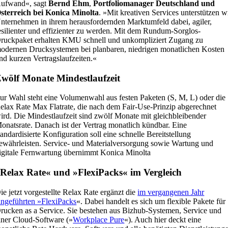
ufwand«, sagt
Bernd Ehm
,
Portfoliomanager Deutschland und
sterreich bei Konica Minolta
. »Mit kreativen Services unterstützen w
nternehmen in ihrem herausfordernden Marktumfeld dabei, agiler,
esilienter und effizienter zu werden. Mit dem Rundum-Sorglos-
ruckpaket erhalten KMU schnell und unkompliziert Zugang zu
odernen Drucksystemen bei planbaren, niedrigen monatlichen Kosten
nd kurzen Vertragslaufzeiten.«
wölf Monate Mindestlaufzeit
ur Wahl steht eine Volumenwahl aus festen Paketen (S, M, L) oder die
elax Rate Max Flatrate, die nach dem Fair-Use-Prinzip abgerechnet
ird. Die Mindestlaufzeit sind zwölf Monate mit gleichbleibender
onatsrate. Danach ist der Vertrag monatlich kündbar. Eine
tandardisierte Konfiguration soll eine schnelle Bereitstellung
ewährleisten. Service- und Materialversorgung sowie Wartung und
igitale Fernwartung übernimmt Konica Minolta
Relax Rate« und »FlexiPacks« im Vergleich
ie jetzt vorgestellte Relax Rate ergänzt die
im vergangenen Jahr
ingeführten »FlexiPacks
«. Dabei handelt es sich um flexible Pakete für
rucken as a Service. Sie bestehen aus Bizhub-Systemen, Service und
iner Cloud-Software (»
Workplace Pure
«). Auch hier deckt eine