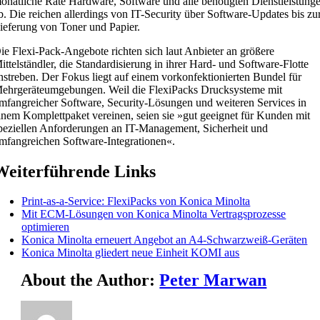
onatliche Rate Hardware, Software und alle benötigten Dienstleistung
b. Die reichen allerdings von IT-Security über Software-Updates bis zu
ieferung von Toner und Papier.
ie Flexi-Pack-Angebote richten sich laut Anbieter an größere
ittelständler, die Standardisierung in ihrer Hard- und Software-Flotte
nstreben. Der Fokus liegt auf einem vorkonfektionierten Bundel für
ehrgeräteumgebungen. Weil die FlexiPacks Drucksysteme mit
mfangreicher Software, Security-Lösungen und weiteren Services in
inem Komplettpaket vereinen, seien sie »gut geeignet für Kunden mit
peziellen Anforderungen an IT-Management, Sicherheit und
mfangreichen Software-Integrationen«.
Weiterführende Links
Print-as-a-Service: FlexiPacks von Konica Minolta
Mit ECM-Lösungen von Konica Minolta Vertragsprozesse
optimieren
Konica Minolta erneuert Angebot an A4-Schwarzweiß-Geräten
Konica Minolta gliedert neue Einheit KOMI aus
About the Author:
Peter Marwan