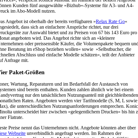
önnen Kunden fünf ausgewählte »Bizhub«-Systeme für A3- und A4-
ruck im Abo‑Modell nutzen.
as Angebot ist oberhalb der bereits verfügbaren »
Relax Rate Go
«
ngesiedelt, dass sich an einfachere Ansprüche richtet, nur drei
ruckgeräte zur Auswahl bietet und zu Preisen von 67 bis 143 Euro pro
onat angeboten wird. Das Angebot richte sich an »kleinere
nternehmen oder preissensible Käufer, die Volumenpakete bequem un
hne Beratung im eShop beziehen wollen« sowie »Selbstbucher, die
chnellen Abschluss und einfache Modelle schätzen«, teilt der Anbieter
uf Anfrage mit.
ier Paket-Größen
oner, Wartung, Reparaturen und im Bedarfsfall der Austausch von
ystemen sind bereits enthalten. Kunden zahlen ähnlich wie bei einem
andyvertrag nur den tatsächlichen Nutzungsanteil mit gleichbleibende
onatlichen Raten. Angeboten werden vier Tarifmodelle (S, M, L sowie
ax), die unterschiedlichen Nutzungsanforderungen entsprechen. Koni
inolta unterscheidet hier zwischen »gelegentlichem Drucken« bis hin 
iner Flatrate.
este Preise nennt das Unternehmen nicht. Angebote könnten aber über
iese Webseite
unverbindlich angefragt werden. Im Rahmen der