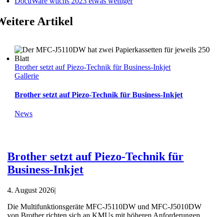
DocuWare wuchs 2023 etwas weniger
Weitere Artikel
Brother setzt auf Piezo-Technik für Business-Inkjet
Gallerie
Brother setzt auf Piezo-Technik für Business-Inkjet
News
Brother setzt auf Piezo-Technik für
Business-Inkjet
4. August 2026
|
Die Multifunktionsgeräte MFC-J5110DW und MFC-J5010DW
von Brother richten sich an KMUs mit höheren Anforderungen