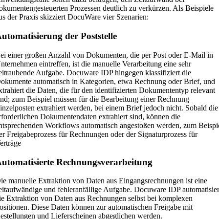
okumentengesteuerten Prozessen deutlich zu verkürzen. Als Beispiele
us der Praxis skizziert DocuWare vier Szenarien:
utomatisierung der Poststelle
ei einer großen Anzahl von Dokumenten, die per Post oder E-Mail in
nternehmen eintreffen, ist die manuelle Verarbeitung eine sehr
eitraubende Aufgabe. Docuware IDP hingegen klassifiziert die
okumente automatisch in Kategorien, etwa Rechnung oder Brief, und
xtrahiert die Daten, die für den identifizierten Dokumententyp relevant
ind; zum Beispiel müssen für die Bearbeitung einer Rechnung
inzelposten extrahiert werden, bei einem Brief jedoch nicht. Sobald die
rforderlichen Dokumentendaten extrahiert sind, können die
ntsprechenden Workflows automatisch angestoßen werden, zum Beispi
er Freigabeprozess für Rechnungen oder der Signaturprozess für
erträge
utomatisierte Rechnungsverarbeitung
ie manuelle Extraktion von Daten aus Eingangsrechnungen ist eine
eitaufwändige und fehleranfällige Aufgabe. Docuware IDP automatisier
ie Extraktion von Daten aus Rechnungen selbst bei komplexen
ositionen. Diese Daten können zur automatischen Freigabe mit
estellungen und Lieferscheinen abgeglichen werden.