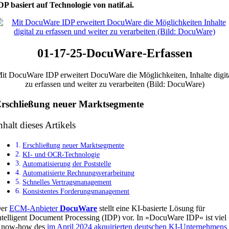
DP basiert auf Technologie von natif.ai.
01-17-25-DocuWare-Erfassen
it DocuWare IDP erweitert DocuWare die Möglichkeiten, Inhalte digit
zu erfassen und weiter zu verarbeiten (Bild: DocuWare)
rschließung neuer Marktsegmente
nhalt dieses Artikels
Erschließung neuer Marktsegmente
KI- und OCR-Technologie
Automatisierung der Poststelle
Automatisierte Rechnungsverarbeitung
Schnelles Vertragsmanagement
Konsistentes Forderungsmanagement
er
ECM-Anbieter
DocuWare
stellt eine KI-basierte Lösung für
ntelligent Document Processing (IDP) vor. In »DocuWare IDP« ist viel
now-how des
im April 2024 akquirierten deutschen KI-Unternehmens