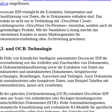
atif.ai
eingeflossen.
ocuware IDP ermöglicht die Extraktion, Interpretation und
lassifizierung von Daten, die in Dokumenten enthalten sind. Das
rodukt ist nicht nur in Verbindung mit »DocuWare Cloud«
eziehungsweise »DocuWare On-Premises« einsetzbar, sondern auch al
igenständiges Produkt. Mit der Standalone-Lösung möchte das
nternehmen Kunden in neuen Marktsegmenten für
okumentenverarbeitung ohne Archivierung gewinnen.
I- und OCR-Technologie
it Hilfe von Künstlicher Intelligenz automatisiert Docuware IDP die
orverarbeitung wie das Aufteilen und Zuschneiden von Dokumenten,
ie Dokumentenklassifizierung sowie die Extraktion von Daten aus
trukturierten und unstrukturierten Dokumenten, beispielsweise
echnungen, Bestellungen, Ausweisen und Verträgen. Auch Dokument
it unstrukturierten oder komplexen Daten, zum Beispiel Tabellen mit
eitenumbrüchen, lassen sich verarbeiten.
it der optischen Zeichenerkennung (OCR) extrahiert DocuWare IDP
aten aus Scans von zerknitterten oder fleckigen beziehungsweise
andschriftlichen Dokumenten (HTR). Hohe Automatisierungsraten,
utomatische Klassifizierung und vortrainierte KI-Modelle für spezifisch
nwendungsfälle sollen dazu beitragen, den Zeitaufwand bei