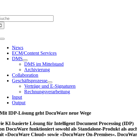
Zum
Über uns |
Media-Infos |
Glossar |
Kontakt |
Newsletter
Inhalt
uche
springen
ach:
Toggle
Navigation
News
ECM/Content Services
DMS
DMS im Mittelstand
Archivierung
Collaboration
Geschäftsprozesse
Verträge und E-Signaturen
Rechnungsverarbeitung
Input
Output
Mit IDP-Lösung geht DocuWare neue Wege
ie KI-basierte Lösung für Intelligent Document Processing (IDP)
on DocuWare funktioniert sowohl als Standalone-Produkt als auc
it »DocuWare Cloud« sowie »DocuWare On-Premises«. DocuWa