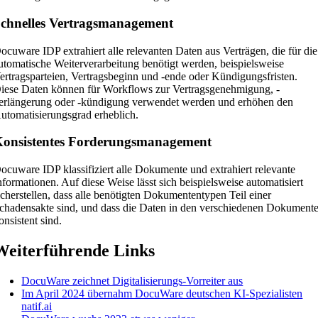
chnelles Vertragsmanagement
ocuware IDP extrahiert alle relevanten Daten aus Verträgen, die für die
utomatische Weiterverarbeitung benötigt werden, beispielsweise
ertragsparteien, Vertragsbeginn und -ende oder Kündigungsfristen.
iese Daten können für Workflows zur Vertragsgenehmigung, -
erlängerung oder -kündigung verwendet werden und erhöhen den
utomatisierungsgrad erheblich.
onsistentes Forderungsmanagement
ocuware IDP klassifiziert alle Dokumente und extrahiert relevante
nformationen. Auf diese Weise lässt sich beispielsweise automatisiert
icherstellen, dass alle benötigten Dokumententypen Teil einer
chadensakte sind, und dass die Daten in den verschiedenen Dokument
onsistent sind.
Weiterführende Links
DocuWare zeichnet Digitalisierungs-Vorreiter aus
Im April 2024 übernahm DocuWare deutschen KI-Spezialisten
natif.ai