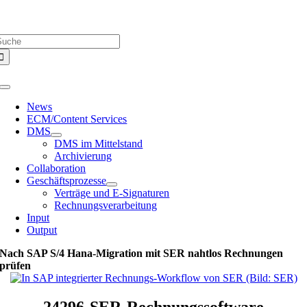
Zum
Über uns |
Media-Infos |
Glossar |
Kontakt |
Newsletter
Inhalt
uche
springen
ach:
Toggle
Navigation
News
ECM/Content Services
DMS
DMS im Mittelstand
Archivierung
Collaboration
Geschäftsprozesse
Verträge und E-Signaturen
Rechnungsverarbeitung
Input
Output
Nach SAP S/4 Hana-Migration mit SER nahtlos Rechnungen
prüfen
24296-SER-Rechnungssoftware