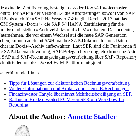
ie aktuelle Zertifizierung bestätigt, dass der Doxis4 Invoicemaster
ontrol for SAP in der Version 8.4 die Anforderungen sowohl von SAP
RP- als auch für »SAP NetWeaver 7.40« gilt. Bereits 2017 hat das
CM-System »Doxis4« die SAP S/4HANA-Zertifizierung für die
rchivschnittstellen »ArchiveLink« und »ILM« erhalten. Das bedeutet,
nternehmen, die vor einem Wechsel auf die neue SAP-Generation
tehen, können auch mit S/4Hana ihre SAP-Dokumente und -Daten
icher im Doxis4-Archiv aufbewahren. Laut SER sind alle Funktionen f
ie SAP-Datenarchivierung, SAP-Belegarchivierung, elektronische Akt
n SAP und SAP-Rechnungseingangsverarbeitung über SAP- Repositor
chnittstellen mit der Doxis4 ECM-Plattform integriert.
eiterführende Links
Tipps für Lösungen zur elektronischen Rechnungsverarbeitung
Weitere Informationen und Artikel zum Thema E-Rechnungen
Finanzinvestor Carlyle übernimmt Mehrheitsbeteiligung an SER
Raffinerie Heide erweitert ECM von SER um Workflow für
Reporting
About the Author:
Annette Stadler