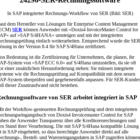
In SAP integrierter Rechnungs-Workflow von SER (Bild: SER)
aut dem Hersteller von Lösungen für Enterprise Content Management
(ECM)
SER
können Anwender mit »Doxis4 InvoiceMaster Control for
AP« auf »SAP S/4HANA« umsteigen und mit der integrierten
echnungsprüfung einfach weiterarbeiten. Entsprechend wurde die SER
ösung in der Version 8.4 für SAP S/4Hana zertifiziert.
on Bedeutung ist die Zertifizierung für Unternehmen, die planen, ihr
AP-System von »SAP ECC 6.0« auf S/4Hana umzustellen, da sie oft
or einer zusätzlichen Herausforderung stehen: Sie müssen integrierte
ysteme wie die Rechnungsprüfung auf Kompatibilität mit dem neuen
AP-System überprüfen und gegebenenfalls anpassen. Für SER-Kunde
oll dieser Zusatzaufwand nicht bestehen.
echnungssoftware von SER arbeitet integriert in SAP
it der Workflow-gesteuerten Rechnungsprüfung und dem integrierten
echnungseingangsbuch von Doxis4 Invoicemaster Control for SAP
aben die Anwender Transparenz über alle Kreditorenrechnungen und
en Stand ihrer Verarbeitung. Die mit SAP S/4Hana kompatible Lösung
st in SAP eingebettet, so dass berechtigte Anwender direkt auf alle
echnungs-, Bestell- und Wareneingangsdaten in SAP zugreifen können