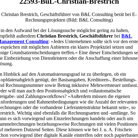
22593-BuL-Christian-Brestrich
Christian Brestrich, Geschäftsführer von B&L Consulting berät bei E-
Rechnungsprojekten (Bild: B&L Consulting)
m den Aufwand bei der Lösungssuche möglichst gering zu halten,
mpfiehlt außerdem
Christian Brestrich, Geschäftsführer
bei
B&L
anagement Consulting
: »Jedes Unternehmen sollte sich vor den erst
esprächen mit möglichen Anbietern ein klares Projektziel setzen und
inige Grundsatzentscheidungen treffen.« Eine dieser Entscheidungen se
ie Einbeziehung von Dienstleistern oder die Anschaffung einer Inhouse
ösung.
m Hinblick auf den Automatisierungsgrad ist zu überlegen, ob ein
opfdatenabgleich genügt, der Basisangaben, Kreditoren-, Bestellungs-
nd Rechnungsnummer sowie Betrag inklusive Mehrwertsteuer umfasst
der will man auch den Positionsabgleich und vollautomatische
reigabe- und Zahlungsworkflows? »Außerdem müssen die eigenen
nforderungen und Rahmenbedingungen wie die Anzahl der relevanten
echnungen oder die vorhandene Lieferantenstruktur bekannt sein«, so
restrich. Wichtig sind ebenfalls die Rechnungsarten und -umfänge. So
ann es sich vorwiegend um Einzelrechnungen handeln oder auch um
ammelrechnungen beziehungsweise Rechnungen mit vielen Positionen
uf mehreren Dutzend Seiten. Diese können wie bei J. u. A. Frischeis
chon vorwiegend über digitale Kanäle eintreffen oder noch papierbasier