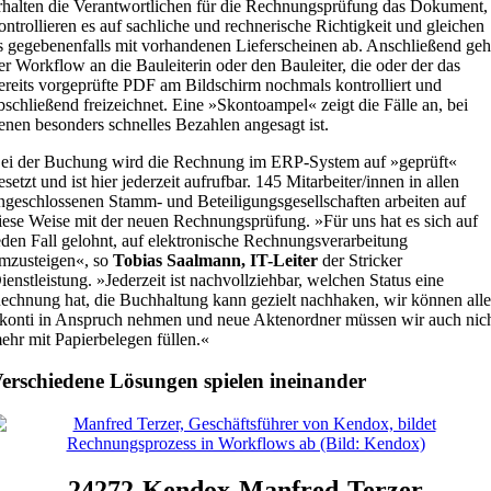
rhalten die Verantwortlichen für die Rechnungsprüfung das Dokument,
ontrollieren es auf sachliche und rechnerische Richtigkeit und gleichen
s gegebenenfalls mit vorhandenen Lieferscheinen ab. Anschließend geh
er Workflow an die Bauleiterin oder den Bauleiter, die oder der das
ereits vorgeprüfte PDF am Bildschirm nochmals kontrolliert und
bschließend freizeichnet. Eine »Skontoampel« zeigt die Fälle an, bei
enen besonders schnelles Bezahlen angesagt ist.
ei der Buchung wird die Rechnung im ERP-System auf »geprüft«
esetzt und ist hier jederzeit aufrufbar. 145 Mitarbeiter/innen in allen
ngeschlossenen Stamm- und Beteiligungsgesellschaften arbeiten auf
iese Weise mit der neuen Rechnungsprüfung. »Für uns hat es sich auf
eden Fall gelohnt, auf elektronische Rechnungsverarbeitung
mzusteigen«, so
Tobias Saalmann, IT-Leiter
der Stricker
ienstleistung. »Jederzeit ist nachvollziehbar, welchen Status eine
echnung hat, die Buchhaltung kann gezielt nachhaken, wir können all
konti in Anspruch nehmen und neue Aktenordner müssen wir auch nic
ehr mit Papierbelegen füllen.«
erschiedene Lösungen spielen ineinander
24272-Kendox-Manfred-Terzer