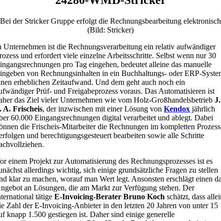
Bei der Stricker Gruppe erfolgt die Rechnungsbearbeitung elektronisch
(Bild: Stricker)
n Unternehmen ist die Rechnungsverarbeitung ein relativ aufwändiger
rozess und erfordert viele einzelne Arbeitsschritte. Selbst wenn nur 30
ingangsrechnungen pro Tag eingehen, bedeutet alleine das manuelle
ingeben von Rechnungsinhalten in ein Buchhaltungs- oder ERP-Syst
inen erheblichen Zeitaufwand. Und dem geht auch noch ein
ufwändiger Prüf- und Freigabeprozess voraus. Das Automatisieren ist
aher das Ziel vieler Unternehmen wie vom Holz-Großhandelsbetrieb
J.
. A. Frischeis
, der inzwischen mit einer Lösung von
Kendox
jährlich
ber 60.000 Eingangsrechnungen digital verarbeitet und ablegt. Dabei
önnen die Frischeis-Mitarbeiter die Rechnungen im kompletten Prozess
erfolgen und berechtigungsgesteuert bearbeiten sowie alle Schritte
achvollziehen.
or einem Projekt zur Automatisierung des Rechnungsprozesses ist es
unächst allerdings wichtig, sich einige grundsätzliche Fragen zu stellen
nd klar zu machen, worauf man Wert legt. Ansonsten erschlägt einen d
ngebot an Lösungen, die am Markt zur Verfügung stehen. Der
nternational tätige
E-Invoicing-Berater Bruno Koch
schätzt, dass alle
ie Zahl der E-Invoicing-Anbieter in den letzten 20 Jahren von unter 15
uf knapp 1.500 gestiegen ist. Daher sind einige generelle