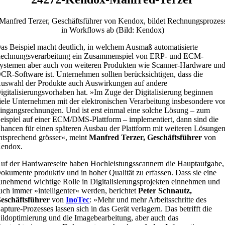
Manfred Terzer, Geschäftsführer von Kendox, bildet Rechnungsprozes
in Workflows ab (Bild: Kendox)
as Beispiel macht deutlich, in welchem Ausmaß automatisierte
echnungsverarbeitung ein Zusammenspiel von ERP- und ECM-
ystemen aber auch von weiteren Produkten wie Scanner-Hardware un
CR-Software ist. Unternehmen sollten berücksichtigen, dass die
uswahl der Produkte auch Auswirkungen auf andere
igitalisierungsvorhaben hat. »Im Zuge der Digitalisierung beginnen
iele Unternehmen mit der elektronischen Verarbeitung insbesondere vo
ingangsrechnungen. Und ist erst einmal eine solche Lösung – zum
eispiel auf einer ECM/DMS-Plattform – implementiert, dann sind die
hancen für einen späteren Ausbau der Plattform mit weiteren Lösunge
ntsprechend grösser«, meint
Manfred Terzer, Geschäftsführer
von
endox.
uf der Hardwareseite haben Hochleistungsscannern die Hauptaufgabe,
okumente produktiv und in hoher Qualität zu erfassen. Dass sie eine
unehmend wichtige Rolle in Digitalisierungsprojekten einnehmen und
uch immer »intelligenter« werden, berichtet
Peter Schnautz,
eschäftsführer
von
InoTec
: »Mehr und mehr Arbeitsschritte des
apture-Prozesses lassen sich in das Gerät verlagern. Das betrifft die
ildoptimierung und die Imagebearbeitung, aber auch das