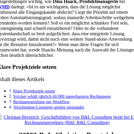
ragestellungen wichtig, wie
Dina Haack, Produktmanagerin
bei
WMD
darlegt: »Ist es am wichtigsten, dass die Lösung möglichst
mfassend alle Eingangskanäle abdeckt? Liegt die Priorität auf einem
ohen Automatisierungsgrad, sodass manuelle Arbeitsschritte weitgehen
ermieden werden können? Soll es ein möglichst schlankes Tool sein,
ostengünstig und schnell einsatzbereit? Oder ist die vorhandene
ystemlandschaft so breit aufgefächert, dass eine integrierte Lösung
evorzugt wird, damit nicht noch eine weitere Stand-alone-Anwendung
ür die Benutzer hinzukommt?« Wenn man diese Fragen für sich
eantwortet hat, werde Haacks Meinung nach die Auswahl der Lösunge
chon deutlich übersichtlicher.
lare Projektziele setzen
nhalt dieses Artikels
Klare Projektziele setzen
Stricker erhält jährlich 60.000 papierbasierte Rechnungen
Rechnungsprüfung per Workflow
Verschiedene Lösungen spielen ineinander