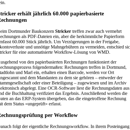
ein.
tricker erhält jährlich 60.000 papierbasierte
Rechnungen
eim Dortmunder Baukonzern
Stricker
treffen zwar auch vermehrt
echnungen als PDF-Dateien ein, aber die herkömmliche Papierform
mfasst 60.000 Stück jährlich. Um Verzögerungen in der Freigabe,
kontoverluste und unnötige Mahngebühren zu vermeiden, entschied si
tricker für eine automatisierte Workflow-Lösung von WMD.
usgehend von den papierbasierten Rechnungen funktioniert der
echnungsprozess folgendermaßen: Rechnungen treffen in Dortmund,
tadtlohn und Marl ein, erhalten einen Barcode, werden vor Ort
ingescannt und dem Mandanten zu dem sie gehören – entweder der
tammgesellschaft oder einer Beteiligung – zugewiesen und im Archiv
lektronisch abgelegt. Eine OCR-Software liest die Rechnungsdaten aus
nd die Buchhaltung verifiziert das Ergebnis. Anschließend werden die
aten an das ERP-System übergeben, das die eingetroffene Rechnung
it dem Status »ungeprüft« erfasst.
echnungsprüfung per Workflow
anach folgt der eigentliche Rechnungsworkflow. In ihrem Posteingang