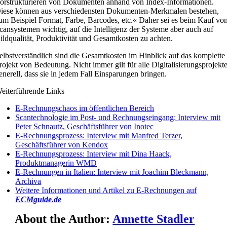
orstrukturieren von Dokumenten anhand von Index-Informationen.
iese können aus verschiedensten Dokumenten-Merkmalen bestehen,
um Beispiel Format, Farbe, Barcodes, etc.« Daher sei es beim Kauf vo
cansystemen wichtig, auf die Intelligenz der Systeme aber auch auf
ildqualität, Produktivität und Gesamtkosten zu achten.
elbstverständlich sind die Gesamtkosten im Hinblick auf das komplette
rojekt von Bedeutung. Nicht immer gilt für alle Digitalisierungsprojekt
enerell, dass sie in jedem Fall Einsparungen bringen.
eiterführende Links
E-Rechnungschaos im öffentlichen Bereich
Scantechnologie im Post- und Rechnungseingang: Interview mit
Peter Schnautz, Geschäftsführer von Inotec
E-Rechnungsprozess: Interview mit Manfred Terzer,
Geschäftsführer von Kendox
E-Rechnungsprozess: Interview mit Dina Haack,
Produktmanagerin WMD
E-Rechnungen in Italien: Interview mit Joachim Bleckmann,
Archiva
Weitere Informationen und Artikel zu E-Rechnungen auf
ECMguide.de
About the Author:
Annette Stadler