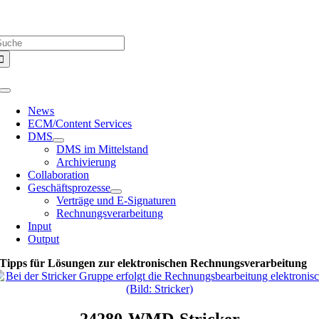
Zum
Über uns |
Media-Infos |
Glossar |
Kontakt |
Newsletter
Inhalt
uche
springen
ach:
Toggle
Navigation
News
ECM/Content Services
DMS
DMS im Mittelstand
Archivierung
Collaboration
Geschäftsprozesse
Verträge und E-Signaturen
Rechnungsverarbeitung
Input
Output
Tipps für Lösungen zur elektronischen Rechnungsverarbeitung
24280-WMD-Stricker