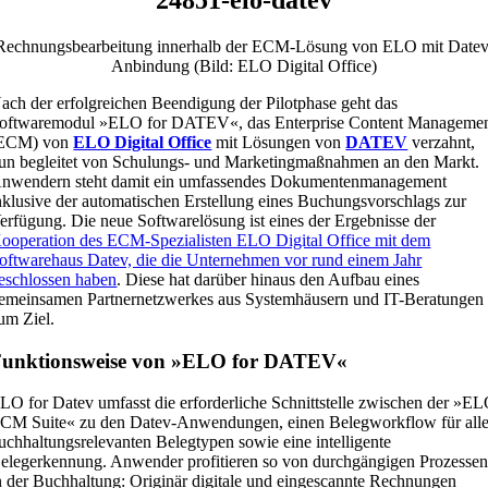
Rechnungsbearbeitung innerhalb der ECM-Lösung von ELO mit Datev
Anbindung (Bild: ELO Digital Office)
ach der erfolgreichen Beendigung der Pilotphase geht das
oftwaremodul »ELO for DATEV«, das Enterprise Content Manageme
ECM) von
ELO Digital Office
mit Lösungen von
DATEV
verzahnt,
un begleitet von Schulungs- und Marketingmaßnahmen an den Markt.
nwendern steht damit ein umfassendes Dokumentenmanagement
nklusive der automatischen Erstellung eines Buchungsvorschlags zur
erfügung. Die neue Softwarelösung ist eines der Ergebnisse der
ooperation des ECM-Spezialisten ELO Digital Office mit dem
oftwarehaus Datev, die die Unternehmen vor rund einem Jahr
eschlossen haben
. Diese hat darüber hinaus den Aufbau eines
emeinsamen Partnernetzwerkes aus Systemhäusern und IT-Beratungen
um Ziel.
Funktionsweise von »ELO for DATEV«
LO for Datev umfasst die erforderliche Schnittstelle zwischen der »E
CM Suite« zu den Datev-Anwendungen, einen Belegworkflow für all
uchhaltungsrelevanten Belegtypen sowie eine intelligente
elegerkennung. Anwender profitieren so von durchgängigen Prozesse
n der Buchhaltung: Originär digitale und eingescannte Rechnungen