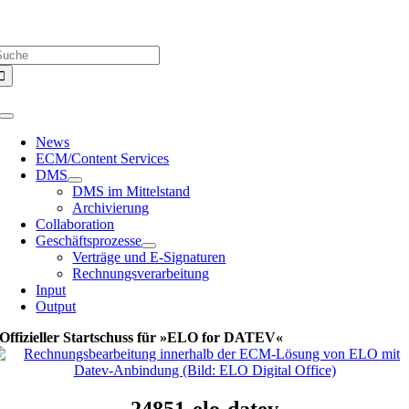
Zum
Über uns |
Media-Infos |
Glossar |
Kontakt |
Newsletter
Inhalt
uche
springen
ach:
Toggle
Navigation
News
ECM/Content Services
DMS
DMS im Mittelstand
Archivierung
Collaboration
Geschäftsprozesse
Verträge und E-Signaturen
Rechnungsverarbeitung
Input
Output
Offizieller Startschuss für »ELO for DATEV«
24851-elo-datev