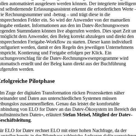
ollen automatisiert ausgelesen werden können. Der integrierte intelligen
nd selbstlernende Erfassungsassistent erkennt die erforderlichen Werte 
ie Rechnungsnummer und -betrag – und trägt diese in die
ntsprechenden Felder ein. So wird der Anwender von der manuellen
ingabe entlastet. Informationen aus den im Datev-Rechnungswesen
iegenden Stammdaten können live abgerufen werden. Dies spart Zeit u
rmöglicht dem Anwender, den Beleg korrekt abzulegen und direkt den
ntsprechenden Freigabe-Workflow zu starten. Dieser kann individuell
onfiguriert werden, damit er den Regeln des jeweiligen Unternehmens
ntspricht. Kontierung und Freigabe erfolgen per Klick. Ein
uchungsvorschlag für die Datev-Rechnungswesenprogramme wird
utomatisch erstellt und der Beleg kann direkt aus der Buchführung
ufgerufen werden.
rfolgreiche Pilotphase
Im Zuge der digitalen Transformation rücken Prozessketten näher
neinander und Daten aus unterschiedlichen Systemen müssen
eibungslos zusammenfließen. Genau das leistet die komfortable
nbindung von ELO for Datev an das Datev-Ökosystem im Bereich de
aufmännischen Daten«, erläutert
Stefan Meisel, Mitglied der Datev-
eschäftsleitung
.
ür ELO for Datev rechnet ELO mit einer hohen Nachfrage, da der
ersteller bereits in der Pilotphase zahlreiche Anfragen dafür verzeichne