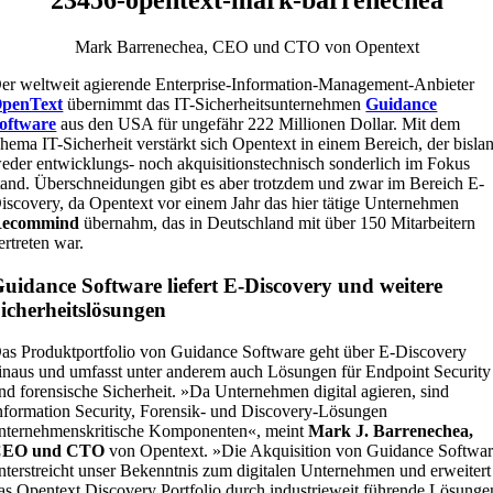
Mark Barrenechea, CEO und CTO von Opentext
er weltweit agierende Enterprise-Information-Management-Anbieter
penText
übernimmt das IT-Sicherheitsunternehmen
Guidance
oftware
aus den USA für ungefähr 222 Millionen Dollar. Mit dem
hema IT-Sicherheit verstärkt sich Opentext in einem Bereich, der bisla
eder entwicklungs- noch akquisitionstechnisch sonderlich im Fokus
tand. Überschneidungen gibt es aber trotzdem und zwar im Bereich E-
iscovery, da Opentext vor einem Jahr das hier tätige Unternehmen
ecommind
übernahm, das in Deutschland mit über 150 Mitarbeitern
ertreten war.
uidance Software liefert E-Discovery und weitere
icherheitslösungen
as Produktportfolio von Guidance Software geht über E-Discovery
inaus und umfasst unter anderem auch Lösungen für Endpoint Security
nd forensische Sicherheit. »Da Unternehmen digital agieren, sind
nformation Security, Forensik- und Discovery-Lösungen
nternehmenskritische Komponenten«, meint
Mark J. Barrenechea,
EO und CTO
von Opentext. »Die Akquisition von Guidance Softwa
nterstreicht unser Bekenntnis zum digitalen Unternehmen und erweitert
as Opentext Discovery Portfolio durch industrieweit führende Lösunge