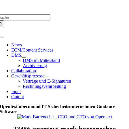
Zum
Über uns |
Media-Infos |
Glossar |
Kontakt |
Newsletter
Inhalt
uche
springen
ach:
Toggle
Navigation
News
ECM/Content Services
DMS
DMS im Mittelstand
Archivierung
Collaboration
Geschäftsprozesse
Verträge und E-Signaturen
Rechnungsverarbeitung
Input
Output
Opentext übernimmt IT-Sicherheitsunternehmen Guidance
Software
23456-opentext-mark-barrenechea