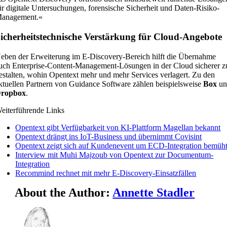
ür digitale Untersuchungen, forensische Sicherheit und Daten-Risiko-
anagement.«
icherheitstechnische Verstärkung für Cloud-Angebote
eben der Erweiterung im E-Discovery-Bereich hilft die Übernahme
uch Enterprise-Content-Management-Lösungen in der Cloud sicherer z
estalten, wohin Opentext mehr und mehr Services verlagert. Zu den
ktuellen Partnern von Guidance Software zählen beispielsweise
Box
un
ropbox
.
eiterführende Links
Opentext gibt Verfügbarkeit von KI-Plattform Magellan bekannt
Opentext drängt ins IoT-Business und übernimmt Covisint
Opentext zeigt sich auf Kundenevent um ECD-Integration bemüh
Interview mit Muhi Majzoub von Opentext zur Documentum-
Integration
Recommind rechnet mit mehr E-Discovery-Einsatzfällen
About the Author:
Annette Stadler