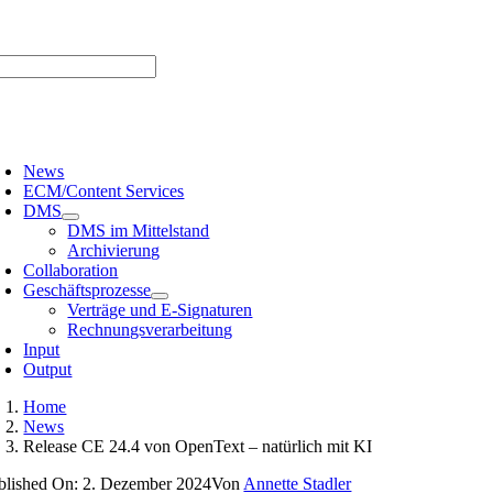
Zum
er uns |
Media-Infos |
Glossar |
Kontakt |
Newsletter
Inhalt
springen
oggle
avigation
News
ECM/Content Services
DMS
DMS im Mittelstand
Archivierung
Collaboration
Geschäftsprozesse
Verträge und E-Signaturen
Rechnungsverarbeitung
Input
Output
Home
News
Release CE 24.4 von OpenText – natürlich mit KI
blished On: 2. Dezember 2024
Von
Annette Stadler