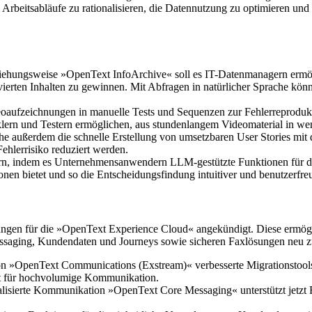
 Arbeitsabläufe zu rationalisieren, die Datennutzung zu optimieren u
ehungsweise »OpenText InfoArchive« soll es IT-Datenmanagern ermögl
vierten Inhalten zu gewinnen. Mit Abfragen in natürlicher Sprache kön
oaufzeichnungen in manuelle Tests und Sequenzen zur Fehlerreproduk
klern und Testern ermöglichen, aus stundenlangem Videomaterial in we
iche außerdem die schnelle Erstellung von umsetzbaren User Stories mi
ehlerrisiko reduziert werden.
dern, indem es Unternehmensanwendern LLM-gestützte Funktionen für de
nen bietet und so die Entscheidungsfindung intuitiver und benutzerfreun
rungen für die »OpenText Experience Cloud« angekündigt. Diese ermö
saging, Kundendaten und Journeys sowie sicheren Faxlösungen neu zu
on »OpenText Communications (Exstream)« verbesserte Migrationstool
nt für hochvolumige Kommunikation.
onalisierte Kommunikation »OpenText Core Messaging« unterstützt jetz