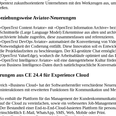
Opentext zukunftsorientierte Unternehmen mit den Werkzeugen aus, um
ießen.
beziehungsweise Aviator-Neuerungen
»OpenText Content Aviator« mit »OpenText Information Archive« bezi
Schnittstelle (Large Language Model) Erkenntnisse aus alten und archi
archivierte Inhalte zugreifen, diese zusammenfassen und referenzieren.
»OpenText DevOps Aviator« automatisiert die Konvertierung von Vide
Notwendigkeit der Codierung entfällt. Diese Innovation soll es Entwic
die Projektlaufzeiten zu beschleunigen. Der KI-gestützte Chat ermögl
(OpenText ValueEdge), wodurch die Arbeitsabläufe optimiert und das F
»OpenText Intelligence Aviator« soll eine datengetriebene Kultur för
von Business Intelligence-Daten durch natürlichsprachliche Konversatio
rungen aus CE 24.4 für Experience Cloud
eich »Business Cloud« hat der Softwarehersteller verschiedene Neue
interaktionen mit erweiterten Funktionen für Kommunikation und Mes
So enthält die Plattform für das Management der Kundenkommunikati
auf die Cloud zu vereinfachen, sowie ein verbessertes Job-Manageme
Der Bestandteil einer End-to-End-Cloud-basierten Plattform für pers
einschließlich E-Mail, WhatsApp, SMS, Web, Mobile oder Print.