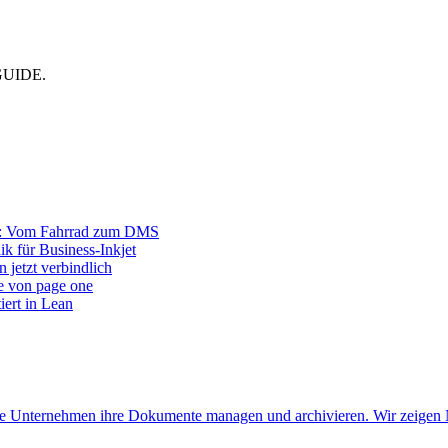
CMGUIDE.
r: Vom Fahrrad zum DMS
ik für Business-Inkjet
 jetzt verbindlich
e von page one
iert in Lean
 wie Unternehmen ihre Dokumente managen und archivieren. Wir zeigen 