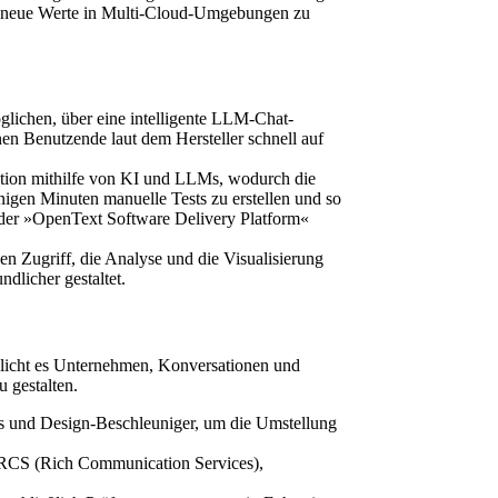
nd neue Werte in Multi-Cloud-Umgebungen zu
ichen, über eine intelligente LLM-Chat-
nen Benutzende laut dem Hersteller schnell auf
tion mithilfe von KI und LLMs, wodurch die
nigen Minuten manuelle Tests zu erstellen und so
t der »OpenText Software Delivery Platform«
n Zugriff, die Analyse und die Visualisierung
dlicher gestaltet.
glicht es Unternehmen, Konversationen und
 gestalten.
s und Design-Beschleuniger, um die Umstellung
t RCS (Rich Communication Services),