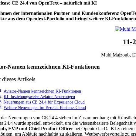
lease CE 24.4 von OpenText – natürlich mit KI
hmen der internationalen Partner- und Kundenkonferenz OpenText 
kte aus dem Opentext-Portfolio und bringt weitere KI-Funktionen
11-
Muhi Majzoub, EVP
tor-Namen kennzeichnen KI-Funktionen
t dieses Artikels
Aviator-Namen kennzeichnen KI-Funktionen
KI- beziehungsweise Aviator-Neuerungen
Neuerungen aus CE 24.4 für Experience Cloud
Weitere Neuerungen im Bereich Business Cloud
 der Neuerungen von CE 24.4 stehen im Zusammenhang mit Künstlicher
ns 24.4 wurde speziell entwickelt, um die wissensbasierte Belegschaft v
ub, EVP und Chief Product Officer
bei Opentext. »Da KI zu einem S
nötigen, um Abläufe nachhaltig zu skalieren, Wettbewerbsvorteile zu er