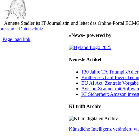
Annette Stadler ist IT-Journalistin und leitet das Online-Portal E
pressum
|
Datenschutz
»News« powered by
Page load link
Nach
oben
Neueste Artikel
130 Jahre TA Triumph-Adle
Brother setzt auf Piezo-Techn
EU AI Act: Zentrale Vorgaben
Avision-Scanner mit Softwar
KI-Sicherheit: Amazon invest
KI trifft Archiv
Künstliche Intelligenz verändert,