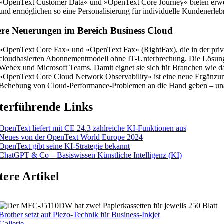
»OpenText Customer Data« und »OpenText Core Journey« bieten erweite
und ermöglichen so eine Personalisierung für individuelle Kundenerleb
ere Neuerungen im Bereich Business Cloud
»OpenText Core Fax« und »OpenText Fax« (RightFax), die in der priv
cloudbasierten Abonnementmodell ohne IT-Unterbrechung. Die Lösung u
Webex und Microsoft Teams. Damit eignet sie sich für Branchen wie d
»OpenText Core Cloud Network Observability« ist eine neue Ergänzun
Behebung von Cloud-Performance-Problemen an die Hand geben – unab
terführende Links
OpenText liefert mit CE 24.3 zahlreiche KI-Funktionen aus
Neues von der OpenText World Europe 2024
OpenText gibt seine KI-Strategie bekannt
ChatGPT & Co – Basiswissen Künstliche Intelligenz (KI)
tere Artikel
Brother setzt auf Piezo-Technik für Business-Inkjet
Gallerie