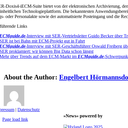
R-Doxis4-iECM-Suite bietet von der elektronischen Archivierung, d
einheitlichen Technologieplattform. Die bekanntesten Anwendungsbere
gs- oder Personalakte sowie der automatisierte Posteingang und die R
führende Links
ECMguide.de
-Interview mit SER-Vertriebsleiter Guido Becker übe
SER ist bei Bahn mit ECM-Projekt gut in Fahrt
ECMguide.de
-Interview mit SER-Geschäftsführer Oswald Freiberg übe
SER proklamiert: wir können Big Data schon längst
Mehr über Trends auf dem ECM-Markt im
ECMguide.de
-Schwerpunk
About the Author:
Engelbert Hörmannsdo
pressum
|
Datenschutz
»News« powered by
Page load link
Nach