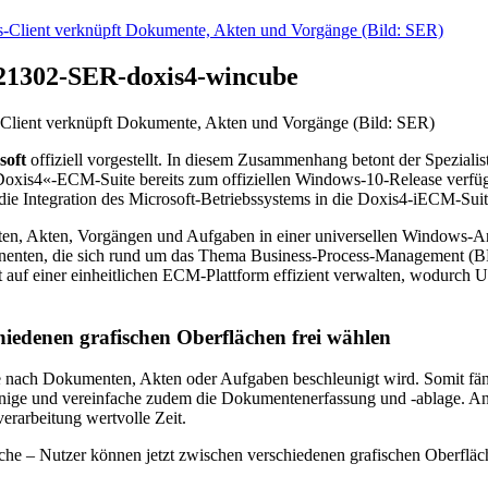
21302-SER-doxis4-wincube
lient verknüpft Dokumente, Akten und Vorgänge (Bild: SER)
soft
offiziell vorgestellt. In diesem Zusammenhang betont der Speziali
oxis4«-ECM-Suite bereits zum offiziellen Windows-10-Release verfügb
 die Integration des Microsoft-Betriebssystems in die Doxis4-iECM-Suit
nten, Akten, Vorgängen und Aufgaben in einer universellen Windows
omponenten, die sich rund um das Thema Business-Process-Management 
auf einer einheitlichen ECM-Plattform effizient verwalten, wodurch U
iedenen grafischen Oberflächen frei wählen
he nach Dokumenten, Akten oder Aufgaben beschleunigt wird. Somit fän
leunige und vereinfache zudem die Dokumentenerfassung und -ablage. 
erarbeitung wertvolle Zeit.
che – Nutzer können jetzt zwischen verschiedenen grafischen Oberfläc