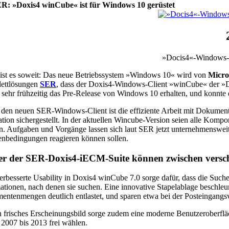
R: »Doxis4 winCube« ist für Windows 10 gerüstet
»Docis4«-Windows-C
ist es soweit: Das neue Betriebssystem »Windows 10« wird von
Micro
ettlösungen
SER
, dass der Doxis4-Windows-Client »winCube« der »D
s sehr frühzeitig das Pre-Release von Windows 10 erhalten, und konnte
den neuen SER-Windows-Client ist die effiziente Arbeit mit Dokume
tion sichergestellt. In der aktuellen Wincube-Version seien alle K
. Aufgaben und Vorgänge lassen sich laut SER jetzt unternehmensweit 
bedingungen reagieren können sollen.
er der SER-Doxis4-iECM-Suite können zwischen versch
erbesserte Usability in Doxis4 winCube 7.0 sorge dafür, dass die Suc
ationen, nach denen sie suchen. Eine innovative Stapelablage besch
ntenmengen deutlich entlastet, und sparen etwa bei der Posteingangsv
n frisches Erscheinungsbild sorge zudem eine moderne Benutzeroberflä
 2007 bis 2013 frei wählen.