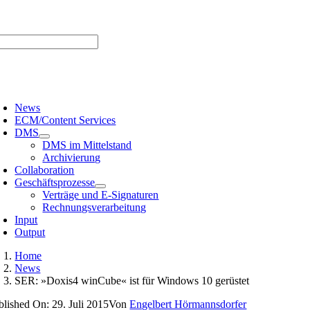
Zum
er uns |
Media-Infos |
Glossar |
Kontakt |
Newsletter
Inhalt
springen
oggle
avigation
News
ECM/Content Services
DMS
DMS im Mittelstand
Archivierung
Collaboration
Geschäftsprozesse
Verträge und E-Signaturen
Rechnungsverarbeitung
Input
Output
Home
News
SER: »Doxis4 winCube« ist für Windows 10 gerüstet
blished On: 29. Juli 2015
Von
Engelbert Hörmannsdorfer