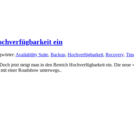
Hochverfügbarkeit ein
gwörter:
Availability Suite
,
Backup
,
Hochverfügbarkeit
,
Recovery
,
Tim
jetzt steigt man in den Bereich Hochverfügbarkeit ein. Die neue »Ava
am mit einer Roadshow unterwegs..