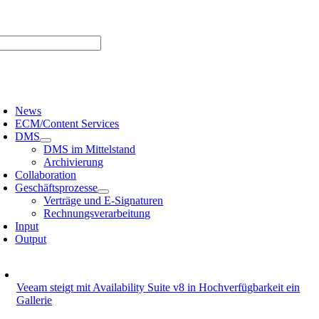
Zum
er uns |
Media-Infos |
Glossar |
Kontakt |
Newsletter
Inhalt
springen
oggle
avigation
News
ECM/Content Services
DMS
DMS im Mittelstand
Archivierung
Collaboration
Geschäftsprozesse
Verträge und E-Signaturen
Rechnungsverarbeitung
Input
Output
Veeam steigt mit Availability Suite v8 in Hochverfügbarkeit ein
Gallerie