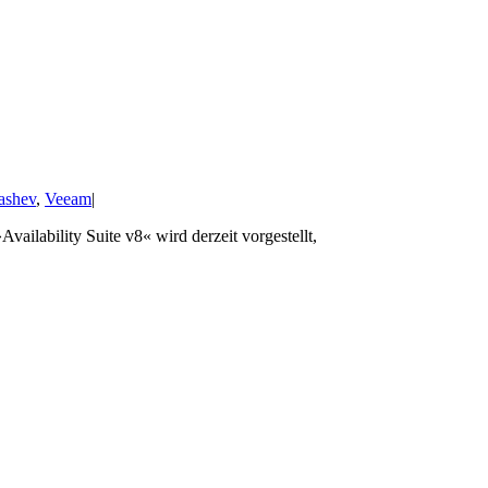
ashev
,
Veeam
|
ilability Suite v8« wird derzeit vorgestellt,