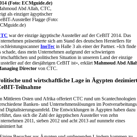
ahmoud Abd Allah, CTC,
eigt als einziger ägyptischer
eBIT-Aussteller Flagge (Foto:
CMguide.de)
CTC
war der einzige ägyptische Aussteller auf der CeBIT 2014. Das
nternehmen präsentierte sich am Stand des deutschen Herstellers für
ochleistungsscanner
InoTec
in Halle 3 als einer der Partner. »Ich finde
s schade, dass mein Unternehmen aufgrund der schwierigen
irtschaftlichen und politischen Situation in unserem Land der einzige
ussteller auf der diesjährigen CeBIT ist«, erklärt
Mahmoud Abd Allah
anaging Director
von CTC.
olitische und wirtschaftliche Lage in Ägypten dezimier
eBIT-Teilnahme
m Mittleren Osten und Afrika offeriert CTC rund um Scantechnologien
erschiedene Banken- und Unternehmenslösungen im Postverarbeitungs
nd Digitalisierungsumfeld. Die Entwicklungen in Ägypten haben dazu
eführt, dass sich die Zahl der ägyptischen Aussteller von zehn
nternehmen 2011, sieben 2012 und acht 2013 auf nunmehr eines
inimiert hat
Einige Besucher aus Ägypten und umliegenden Ländern kommen zu