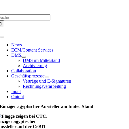
Zum
Über uns |
Media-Infos |
Glossar |
Kontakt |
Newsletter
Inhalt
uche
springen
ach:
Toggle
Navigation
News
ECM/Content Services
DMS
DMS im Mittelstand
Archivierung
Collaboration
Geschäftsprozesse
Verträge und E-Signaturen
Rechnungsverarbeitung
Input
Output
Einziger ägyptischer Aussteller am Inotec-Stand