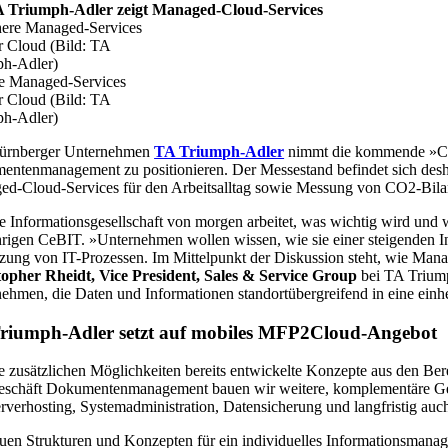
 Triumph-Adler zeigt Managed-Cloud-Services
re Managed-Services
r Cloud (Bild: TA
ph-Adler)
ürnberger Unternehmen
TA Triumph-Adler
nimmt die kommende »CeB
ntenmanagement zu positionieren. Der Messestand befindet sich deshal
d-Cloud-Services für den Arbeitsalltag sowie Messung von CO2-Bilan
e Informationsgesellschaft von morgen arbeitet, was wichtig wird und 
hrigen CeBIT. »Unternehmen wollen wissen, wie sie einer steigenden
zung von IT-Prozessen. Im Mittelpunkt der Diskussion steht, wie Mana
topher Rheidt, Vice President, Sales & Service Group
bei TA Triump
ehmen, die Daten und Informationen standortübergreifend in eine einhe
riumph-Adler setzt auf mobiles MFP2Cloud-Angebot
 zusätzlichen Möglichkeiten bereits entwickelte Konzepte aus den Be
schäft Dokumentenmanagement bauen wir weitere, komplementäre Geschäft
rverhosting, Systemadministration, Datensicherung und langfristig au
uen Strukturen und Konzepten für ein individuelles Informationsmanage