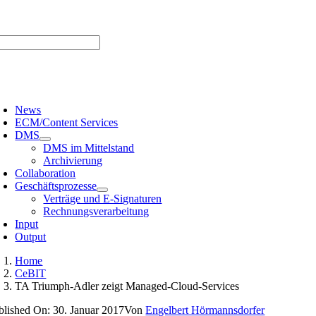
Zum
er uns |
Media-Infos |
Glossar |
Kontakt |
Newsletter
Inhalt
springen
oggle
avigation
News
ECM/Content Services
DMS
DMS im Mittelstand
Archivierung
Collaboration
Geschäftsprozesse
Verträge und E-Signaturen
Rechnungsverarbeitung
Input
Output
Home
CeBIT
TA Triumph-Adler zeigt Managed-Cloud-Services
blished On: 30. Januar 2017
Von
Engelbert Hörmannsdorfer