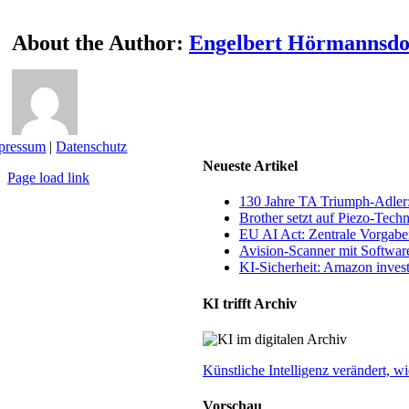
About the Author:
Engelbert Hörmannsdo
pressum
|
Datenschutz
Neueste Artikel
Page load link
Nach
130 Jahre TA Triumph-Adle
oben
Brother setzt auf Piezo-Techn
EU AI Act: Zentrale Vorgaben
Avision-Scanner mit Softwar
KI-Sicherheit: Amazon invest
KI trifft Archiv
Künstliche Intelligenz verändert,
Vorschau