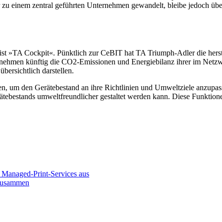
 zu einem zentral geführten Unternehmen gewandelt, bleibe jedoch übe
st »TA Cockpit«. Pünktlich zur CeBIT hat TA Triumph-Adler die hers
ernehmen künftig die CO2-Emissionen und Energiebilanz ihrer im Net
bersichtlich darstellen.
n, um den Gerätebestand an ihre Richtlinien und Umweltziele anzupass
rätebestands umweltfreundlicher gestaltet werden kann. Diese Funktion
 Managed-Print-Services aus
 zusammen