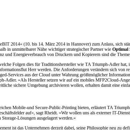
IT 2014« (10. bis 14. März 2014 in Hannover) zum Anlass, sich stär
b in unmittelbarer Nähe wichtiger strategischer Partner wie
Optimal 
z und Energieverbrauch von Druckern und Kopierern sind die Themen,
welche Folgen dies für Traditionshersteller wie TA Triumph-Adler hat,
 Informationsflut Herr werden. Die Anforderungen verändern sich vo
ged-Services aus der Cloud unter Wahrung größtmöglicher Informations
h-Adler. »Als Hersteller setzen wir auf ein mobiles MFP2Cloud-Ange
itliche sichere Umgebung archivieren wollen, erhalten damit eine einf
reichen Mobile-und Secure-Public-Printing bieten, erläutert TA Trium
sfelder auf«, sagt Rheidt. »Wir wollen uns als externer IT-Dienstleis
ch Storage-Lösungen ausgelagert werden.«
ment ist das Unternehmen derzeit dabei, seine Philosophie neu zu defi