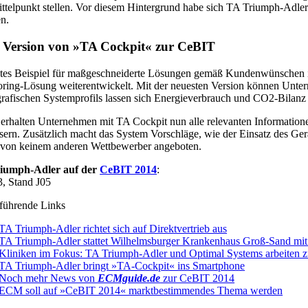
ttelpunkt stellen. Vor diesem Hintergrund habe sich TA Triumph-Adler
n.
 Version von »TA Cockpit« zur CeBIT
tes Beispiel für maßgeschneiderte Lösungen gemäß Kundenwünschen i
ring-Lösung weiterentwickelt. Mit der neuesten Version können Unt
grafischen Systemprofils lassen sich Energieverbrauch und CO2-Bilanz ü
erhalten Unternehmen mit TA Cockpit nun alle relevanten Informatione
sern. Zusätzlich macht das System Vorschläge, wie der Einsatz des Ge
 von keinem anderen Wettbewerber angeboten.
iumph-Adler auf der
CeBIT 2014
:
3, Stand J05
führende Links
TA Triumph-Adler richtet sich auf Direktvertrieb aus
TA Triumph-Adler stattet Wilhelmsburger Krankenhaus Groß-Sand mit
Kliniken im Fokus: TA Triumph-Adler und Optimal Systems arbeiten
TA Triumph-Adler bringt »TA-Cockpit« ins Smartphone
Noch mehr News von
ECMguide.de
zur CeBIT 2014
ECM soll auf »CeBIT 2014« marktbestimmendes Thema werden