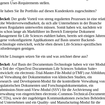
igenen User-Requirements stellen.
ie haben Sie Ihr Portfolio auf diesen Kundenkreis zugeschnitten?
eckel:
Der große Vorteil von streng regulierten Prozessen ist eine relat
ohe Wiederverwendbarkeit, da sich alle Unternehmen in der Branche
iesen Regularien unterwerfen müssen. Somit haben wir, nachdem wir
ns schon lange als Marktführer im Bereich Enterprise Dokument
anagement für Life Sciences etabliert haben, bereits seit einigen Jahre
igene vorkonfigurierte Applikationen auf Basis unserer Backend-
echnologie entwickelt, welche eben diesen Life-Science-spezifischen
nforderungen genügen.
elche Lösungen setzen Sie ein und was zeichnet diese aus?
eckel:
Auf Basis der Documentum-Technologie haben wir vier Modu
ls Teil der »OpenText Documentum Life Sciences Solution Suite«
ntwickelt: ein electronic-Trial-Master-File-Modul (eTMF) zur Abbildun
nd Verwaltung der Dokumentation von klinischen Studien, ein
esearch- und Development-Modul für die kontrollierte Verwaltung von
egulatorischen Dokumenten und Forschungsdokumentation, ein
ubmission-Store-und-View-Modul (SSV) für die Archivierung und
erwaltung von eingereichten electronic-Common-Technical-Document
eCTDs), sowie der zugehörigen Kommunikationen zwischen Behörde
nd Unternehmen und ein Quality- und Manufacturing-Modul für die