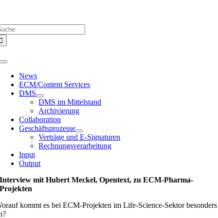
Zum
Über uns |
Media-Infos |
Glossar |
Kontakt |
Newsletter
Inhalt
uche
springen
ach:
Toggle
Navigation
News
ECM/Content Services
DMS
DMS im Mittelstand
Archivierung
Collaboration
Geschäftsprozesse
Verträge und E-Signaturen
Rechnungsverarbeitung
Input
Output
Interview mit Hubert Meckel, Opentext, zu ECM-Pharma-
Projekten
orauf kommt es bei ECM-Projekten im Life-Science-Sektor besonders
n?