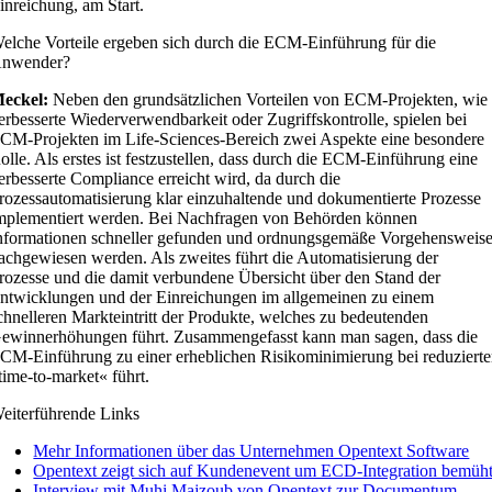
inreichung, am Start.
elche Vorteile ergeben sich durch die ECM-Einführung für die
nwender?
eckel:
Neben den grundsätzlichen Vorteilen von ECM-Projekten, wie
erbesserte Wiederverwendbarkeit oder Zugriffskontrolle, spielen bei
CM-Projekten im Life-Sciences-Bereich zwei Aspekte eine besondere
olle. Als erstes ist festzustellen, dass durch die ECM-Einführung eine
erbesserte Compliance erreicht wird, da durch die
rozessautomatisierung klar einzuhaltende und dokumentierte Prozesse
mplementiert werden. Bei Nachfragen von Behörden können
nformationen schneller gefunden und ordnungsgemäße Vorgehensweis
achgewiesen werden. Als zweites führt die Automatisierung der
rozesse und die damit verbundene Übersicht über den Stand der
ntwicklungen und der Einreichungen im allgemeinen zu einem
chnelleren Markteintritt der Produkte, welches zu bedeutenden
ewinnerhöhungen führt. Zusammengefasst kann man sagen, dass die
CM-Einführung zu einer erheblichen Risikominimierung bei reduzierte
time-to-market« führt.
eiterführende Links
Mehr Informationen über das Unternehmen Opentext Software
Opentext zeigt sich auf Kundenevent um ECD-Integration bemüh
Interview mit Muhi Majzoub von Opentext zur Documentum-