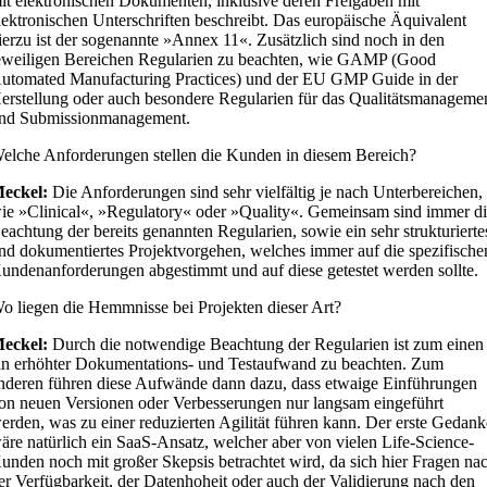
it elektronischen Dokumenten, inklusive deren Freigaben mit
lektronischen Unterschriften beschreibt. Das europäische Äquivalent
ierzu ist der sogenannte »Annex 11«. Zusätzlich sind noch in den
eweiligen Bereichen Regularien zu beachten, wie GAMP (Good
utomated Manufacturing Practices) und der EU GMP Guide in der
erstellung oder auch besondere Regularien für das Qualitätsmanageme
nd Submissionmanagement.
elche Anforderungen stellen die Kunden in diesem Bereich?
eckel:
Die Anforderungen sind sehr vielfältig je nach Unterbereichen,
ie »Clinical«, »Regulatory« oder »Quality«. Gemeinsam sind immer d
eachtung der bereits genannten Regularien, sowie ein sehr strukturierte
nd dokumentiertes Projektvorgehen, welches immer auf die spezifische
undenanforderungen abgestimmt und auf diese getestet werden sollte.
o liegen die Hemmnisse bei Projekten dieser Art?
eckel:
Durch die notwendige Beachtung der Regularien ist zum einen
in erhöhter Dokumentations- und Testaufwand zu beachten. Zum
nderen führen diese Aufwände dann dazu, dass etwaige Einführungen
on neuen Versionen oder Verbesserungen nur langsam eingeführt
erden, was zu einer reduzierten Agilität führen kann. Der erste Gedank
äre natürlich ein SaaS-Ansatz, welcher aber von vielen Life-Science-
unden noch mit großer Skepsis betrachtet wird, da sich hier Fragen na
er Verfügbarkeit, der Datenhoheit oder auch der Validierung nach den