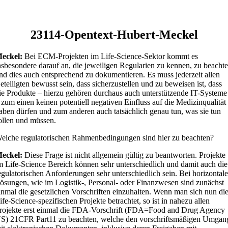
23114-Opentext-Hubert-Meckel
eckel:
Bei ECM-Projekten im Life-Science-Sektor kommt es
nsbesondere darauf an, die jeweiligen Regularien zu kennen, zu beacht
nd dies auch entsprechend zu dokumentieren. Es muss jederzeit allen
eteiligten bewusst sein, dass sicherzustellen und zu beweisen ist, dass
ie Produkte – hierzu gehören durchaus auch unterstützende IT-Systeme
 zum einen keinen potentiell negativen Einfluss auf die Medizinqualität
aben dürfen und zum anderen auch tatsächlich genau tun, was sie tun
ollen und müssen.
elche regulatorischen Rahmenbedingungen sind hier zu beachten?
eckel:
Diese Frage ist nicht allgemein gültig zu beantworten. Projekte
m Life-Science Bereich können sehr unterschiedlich und damit auch die
egulatorischen Anforderungen sehr unterschiedlich sein. Bei horizontal
ösungen, wie im Logistik-, Personal- oder Finanzwesen sind zunächst
inmal die gesetzlichen Vorschriften einzuhalten. Wenn man sich nun di
ife-Science-spezifischen Projekte betrachtet, so ist in nahezu allen
rojekte erst einmal die FDA-Vorschrift (FDA=Food and Drug Agency
S) 21CFR Part11 zu beachten, welche den vorschriftsmäßigen Umgan