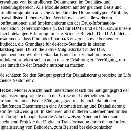
erwaltung von kontrollierten Dokumenten im Qualitäts- und
erstellungsbereich. Alle Module setzen auf der gleichen Basis und
rundkonfiguration auf. Die Artefakte oder Dokumenttypen, Attribute,
uswahllisten, Lebenszyklen, Workflows, sowie alle weiteren
onfigurationen sind Implementierungen der Drug-Information-
ssociation-Referenzmodelle (DIA) für eDMS und eTMF, sowie unsere
ahrzehntelangen Erfahrung im Life-Science-Bereich. Die DIA bildet als
usammenschluss führender Pharma-Konzerne, sowie beratender
itglieder, die Grundlage für de-facto-Standards in diesem
arktsegment. Durch die aktive Mitgliedschaft in der DIA
mplementieren wir diese Standards nicht nur zeitnah in unseren
rodukten, sondern stellen auch unsere Erfahrung zur Verfügung, um
iese innerhalb der Branche nutzbar zu machen.
ie schätzen Sie den Sättigungsgrad für Digitalisierungsprojekte im Life
cience-Sektor ein?
eckel:
Meiner Ansicht nach unterscheidet sich der Sättigungsgrad der
igitalisierungsprojekte nach der Größe der Unternehmen. In
roßunternehmen ist der Sättigungsgrad relativ hoch, da mit den
uflaufenden Datenmengen eine Automatisierung und Digitalisierung
efinitiv notwendig ist. In kleineren und mittleren Unternehmen finden
ir häufig noch papierbasierte Arbeitsweisen. Aber auch hier sind
unehmend Projekte der Digitalen Transformation durch die geforderte
igitalisierung von Behörden, zum Beispiel bei elektronischer