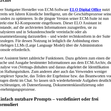
rchiv
er Stuttgarter Hersteller von ECM-Software
ELO Digital Office
nutzt
ereits seit Jahren Künstliche Intelligenz, um die Geschäftsprozesse sein
unden zu optimieren. In die jüngste Version seiner ECM-Suite ist nun
irekt eine KI-Komponente eingeflossen. Dieser ELO Assistant ist
mstande, auf die archivierten Informationen zuzugreifen, sie zu
nalysieren und in Sekundenschnelle vereinfacht oder als
usammenfassung darzustellen – und wieder rechtskonform in der Suite
bzulegen. Für dessen Nutzung ist lediglich die Anbindung eines
eliebigen LLMs (Large Language Model) über die Administration
onsole erforderlich.
er Assistent bietet zahlreiche Funktionen. Dazu gehören zum einen die
uche und Ausgabe bestimmter Informationen aus dem ECM-Archiv, di
nalyse von (Vertrags-)Inhalten und daraus abgeleitet die Identifikation
on Haftungsrisiken. Zum anderen aber auch das Verwenden weniger
omplexer Sprache, das Teilen der Ergebnisse bzw. das Beantworten vo
ragen direkt im Chat. So lassen sich wiederkehrende Aufgaben deutlic
eschleunigen, ob Datenerfassung, Dokumentenklassifizierung oder
enehmigungsprozesse.
infach nutzbare Prompts – vordefiniert oder frei
ormuliert