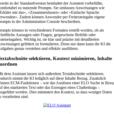
ereits in der Standardversion beinhaltet der Assistent vorbefüllte,
omfortabel zu nutzende Prompts. Sie umfassen Anweisungen wie
Erkläre mir das«, »Zusammenfassen« oder »Einfache Sprache
erwenden«. Zudem können Anwender per Freitexteingabe eigene
rompts in der Administration Console beschreiben.
rompts können in verschiedenen Formaten erstellt werden, ob als
chriftliche Aussagen oder Fragen, gesprochene Befehle oder
ateneingaben. Wichtig ist, sie klar und präzise mit detaillierten
nweisungen gefüttert zu formulieren. Denn nur dann kann die KI die
ufgaben genau verstehen und effektiv ausführen.
extabschnitte selektieren, Kontext minimieren, Inhalte
zuordnen
it dem Assistant lassen sich außerdem Textabschnitte selektieren.
adurch nimmt die KI lediglich auf diese Inhalte Bezug. Zusätzlich
önnen ECM-Funktionen – wie das Auslösen einer ELO Suche in Bezu
uf den markierten Text oder das Erzeugen eines Chatbeitrags –
usgeführt werden. Dies minimiert den Kontext, so dass weniger Daten
u verarbeiten sind.