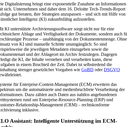
ie Digitalisierung bringt eine exponentielle Zunahme an Informationen
it sich. Unternehmen sind daher dem 16. Deloitte Tech-Trends-Report
ufolge gut beraten, ihre Strategien anzupassen – und sich mit Hilfe von
ünstlicher Intelligenz (KI) zukunftsfähig aufzustellen.
it KI unterstützte Archivierungssoftware sorgt nicht nur für eine
echtssichere Ablage und Verfügbarkeit der Dokumente, sondern auch fü
eschleunigte Prozesse – unabhängig von der Dokumentenmenge. Ohn
insatz von KI sind manuelle Schritte unumgänglich: So sind
eispielsweise die jeweiligen Metadaten einzugeben sowie die
okumentenart und der Ablageort im Archiv festzulegen. Dagegen
rledigt die KI, die Inhalte verstehen und verarbeiten kann, diese
ufgaben in einem Bruchteil der Zeit. Dabei ist selbstredend die
inhaltung strenger gesetzlicher Vorgaben wie
GoBD
oder
DSGVO
ewährleistet.
ysteme für Enterprise-Content-Management (ECM) erweitern das
pektrum um die automatisierte und medienbruchfreie Verarbeitung der
nformationen. Dazu zählen auch Daten aus nahtlos angebundenen
rittsystemen rund um Enterprise-Resource-Planning (ERP) und
ustomer-Relationship-Management (CRM) – rechtskonforme
rchivierung inklusive.
LO Assistant: Intelligente Unterstützung im ECM-