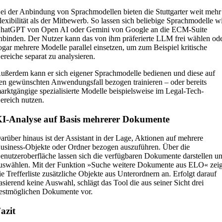
ei der Anbindung von Sprachmodellen bieten die Stuttgarter weit mehr
lexibilität als der Mitbewerb. So lassen sich beliebige Sprachmodelle w
hatGPT von Open AI oder Gemini von Google an die ECM-Suite
nbinden. Der Nutzer kann das von ihm präferierte LLM frei wählen od
ogar mehrere Modelle parallel einsetzen, um zum Beispiel kritische
ereiche separat zu analysieren.
ußerdem kann er sich eigener Sprachmodelle bedienen und diese auf
en gewünschten Anwendungsfall bezogen trainieren – oder bereits
arktgängige spezialisierte Modelle beispielsweise im Legal-Tech-
ereich nutzen.
I-Analyse auf Basis mehrerer Dokumente
arüber hinaus ist der Assistant in der Lage, Aktionen auf mehrere
usiness-Objekte oder Ordner bezogen auszuführen. Über die
enutzeroberfläche lassen sich die verfügbaren Dokumente darstellen u
uswählen. Mit der Funktion »Suche weitere Dokumente aus ELO« zeig
ie Trefferliste zusätzliche Objekte aus Unterordnern an. Erfolgt darauf
asierend keine Auswahl, schlägt das Tool die aus seiner Sicht drei
estmöglichen Dokumente vor.
azit