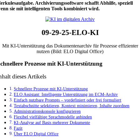
erkulesaufgabe. Archivierungssoftware schafft Abhilfe, speziell
enn sie mit intelligenten Tools kombiniert wird.
09-29-25-ELO-KI
Mit KI-Unterstützung das Dokumentenarchiv für Prozesse effizienter
nutzen (Bild: ELO Digital Office)
chnellere Prozesse mit KI-Unterstützung
nhalt dieses Artikels
Schnellere Prozesse mit KI-Unterstützung
ELO Assistant: Intelligente Unterstützung im ECM-Archiv
Einfach nutzbare Prompts – vordefiniert oder frei formuliert
Textabschnitte selektieren, Kontext minimieren, Inhalte zuordnen
Administrationskonsole konfigurieren
Flexibel vielfältige Sprachmodelle anbinden
KI-Analyse auf Basis mehrerer Dokumente
Fazit
Über ELO Digital Office