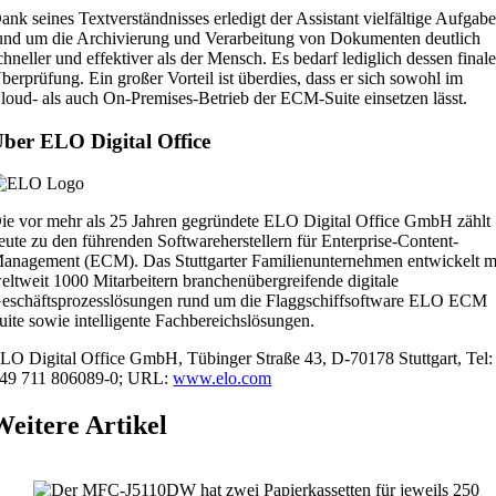
ank seines Textverständnisses erledigt der Assistant vielfältige Aufgab
und um die Archivierung und Verarbeitung von Dokumenten deutlich
chneller und effektiver als der Mensch. Es bedarf lediglich dessen finale
berprüfung. Ein großer Vorteil ist überdies, dass er sich sowohl im
loud- als auch On-Premises-Betrieb der ECM-Suite einsetzen lässt.
ber ELO Digital Office
ie vor mehr als 25 Jahren gegründete ELO Digital Office GmbH zählt
eute zu den führenden Softwareherstellern für Enterprise-Content-
anagement (ECM). Das Stuttgarter Familienunternehmen entwickelt m
eltweit 1000 Mitarbeitern branchenübergreifende digitale
eschäftsprozesslösungen rund um die Flaggschiffsoftware ELO ECM
uite sowie intelligente Fachbereichslösungen.
LO Digital Office GmbH, Tübinger Straße 43, D-70178 Stuttgart, Tel:
49 711 806089-0; URL:
www.elo.com
Weitere Artikel