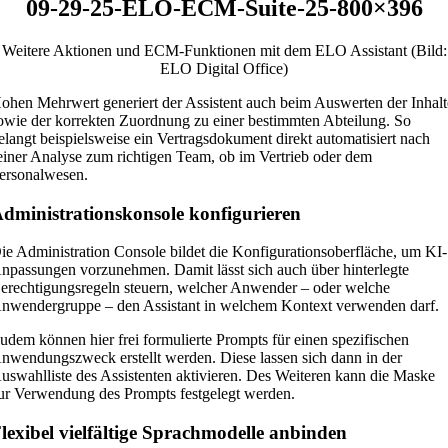
09-29-25-ELO-ECM-Suite-25-800×396
Weitere Aktionen und ECM-Funktionen mit dem ELO Assistant (Bild:
ELO Digital Office)
ohen Mehrwert generiert der Assistent auch beim Auswerten der Inhalt
owie der korrekten Zuordnung zu einer bestimmten Abteilung. So
elangt beispielsweise ein Vertragsdokument direkt automatisiert nach
einer Analyse zum richtigen Team, ob im Vertrieb oder dem
ersonalwesen.
dministrationskonsole konfigurieren
ie Administration Console bildet die Konfigurationsoberfläche, um KI-
npassungen vorzunehmen. Damit lässt sich auch über hinterlegte
erechtigungsregeln steuern, welcher Anwender – oder welche
nwendergruppe – den Assistant in welchem Kontext verwenden darf.
udem können hier frei formulierte Prompts für einen spezifischen
nwendungszweck erstellt werden. Diese lassen sich dann in der
uswahlliste des Assistenten aktivieren. Des Weiteren kann die Maske
ur Verwendung des Prompts festgelegt werden.
lexibel vielfältige Sprachmodelle anbinden