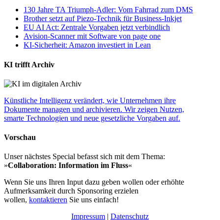
130 Jahre TA Triumph-Adler: Vom Fahrrad zum DMS
Brother setzt auf Piezo-Technik für Business-Inkjet
EU AI Act: Zentrale Vorgaben jetzt verbindlich
Avision-Scanner mit Software von page one
KI-Sicherheit: Amazon investiert in Lean
KI trifft Archiv
Künstliche Intelligenz verändert, wie Unternehmen ihre
Dokumente managen und archivieren. Wir zeigen Nutzen,
smarte Technologien und neue gesetzliche Vorgaben auf.
Vorschau
Unser nächstes Special befasst sich mit dem Thema:
»
Collaboration: Information im Fluss
«
Wenn Sie uns Ihren Input dazu geben wollen oder erhöhte
Aufmerksamkeit durch Sponsoring erzielen
wollen,
kontaktieren
Sie uns einfach!
Impressum
|
Datenschutz