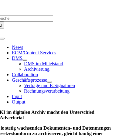
Zum
Über uns |
Media-Infos |
Glossar |
Kontakt |
Newsletter
Inhalt
uche
springen
ach:
Toggle
Navigation
News
ECM/Content Services
DMS
DMS im Mittelstand
Archivierung
Collaboration
Geschäftsprozesse
Verträge und E-Signaturen
Rechnungsverarbeitung
Input
Output
KI im digitalen Archiv macht den Unterschied
Advertorial
ie stetig wachsenden Dokumenten- und Datenmengen
esetzeskonform zu archivieren, gleicht häufig einer