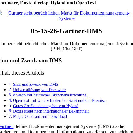
ocuware, Doxis, d.velop, Hyland und OpenText.
05-15-26-Gartner-DMS
Gartner sieht beträchtlichen Markt für Dokumentenmanagement-System
(Bild: ChatGPT)
Sinn und Zweck von DMS
nhalt dieses Artikels
Sinn und Zweck von DMS
Universallösung von Docuware
d.velop mit deutlicher Branchenausrichtung
OpenText mit Unterschieden bei SaaS und On-Premise
Gutes Großkundenangebot von Hyland
Doxis strebt nach internationaler Bekanntheit
Magic Quadrant zum Download
artner
definiert Dokumentenmanagement-Systeme (DMS) als die
erkzeuge, um Dokumente und Informationen zu erfassen, zu speichern