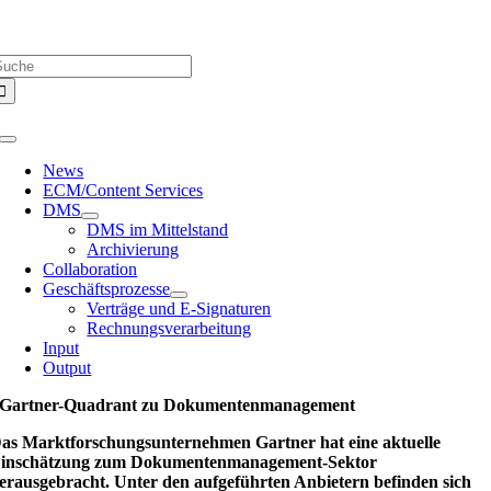
Zum
Über uns |
Media-Infos |
Glossar |
Kontakt |
Newsletter
Inhalt
uche
springen
ach:
Toggle
Navigation
News
ECM/Content Services
DMS
DMS im Mittelstand
Archivierung
Collaboration
Geschäftsprozesse
Verträge und E-Signaturen
Rechnungsverarbeitung
Input
Output
Gartner-Quadrant zu Dokumentenmanagement
as Marktforschungsunternehmen Gartner hat eine aktuelle
inschätzung zum Dokumentenmanagement-Sektor
erausgebracht. Unter den aufgeführten Anbietern befinden sich