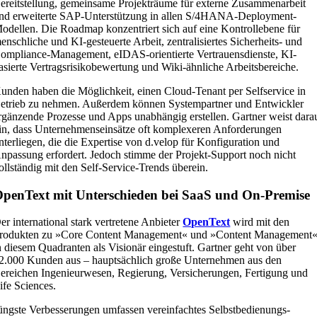
ereitstellung, gemeinsame Projekträume für externe Zusammenarbeit
nd erweiterte SAP-Unterstützung in allen S/4HANA-Deployment-
odellen. Die Roadmap konzentriert sich auf eine Kontrollebene für
enschliche und KI-gesteuerte Arbeit, zentralisiertes Sicherheits- und
ompliance-Management, eIDAS-orientierte Vertrauensdienste, KI-
asierte Vertragsrisikobewertung und Wiki-ähnliche Arbeitsbereiche.
unden haben die Möglichkeit, einen Cloud-Tenant per Selfservice in
etrieb zu nehmen. Außerdem können Systempartner und Entwickler
rgänzende Prozesse und Apps unabhängig erstellen. Gartner weist dara
in, dass Unternehmenseinsätze oft komplexeren Anforderungen
nterliegen, die die Expertise von d.velop für Konfiguration und
npassung erfordert. Jedoch stimme der Projekt-Support noch nicht
ollständig mit den Self-Service-Trends überein.
penText mit Unterschieden bei SaaS und On-Premise
er international stark vertretene Anbieter
OpenText
wird mit den
rodukten zu »Core Content Management« und »Content Management
n diesem Quadranten als Visionär eingestuft. Gartner geht von über
2.000 Kunden aus – hauptsächlich große Unternehmen aus den
ereichen Ingenieurwesen, Regierung, Versicherungen, Fertigung und
ife Sciences.
üngste Verbesserungen umfassen vereinfachtes Selbstbedienungs-