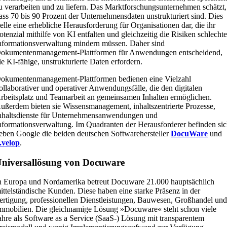
u verarbeiten und zu liefern. Das Marktforschungsunternehmen schätzt,
ass 70 bis 90 Prozent der Unternehmensdaten unstrukturiert sind. Dies
telle eine erhebliche Herausforderung für Organisationen dar, die ihr
otenzial mithilfe von KI entfalten und gleichzeitig die Risiken schlechte
nformationsverwaltung mindern müssen. Daher sind
okumentenmanagement-Plattformen für Anwendungen entscheidend,
ie KI-fähige, unstrukturierte Daten erfordern.
okumentenmanagement-Plattformen bedienen eine Vielzahl
ollaborativer und operativer Anwendungsfälle, die den digitalen
rbeitsplatz und Teamarbeit an gemeinsamen Inhalten ermöglichen.
ußerdem bieten sie Wissensmanagement, inhaltszentrierte Prozesse,
nhaltsdienste für Unternehmensanwendungen und
nformationsverwaltung. Im Quadranten der Herausforderer befinden si
eben Google die beiden deutschen Softwarehersteller
DocuWare
und
.velop
.
niversallösung von Docuware
n Europa und Nordamerika betreut Docuware 21.000 hauptsächlich
ittelständische Kunden. Diese haben eine starke Präsenz in der
ertigung, professionellen Dienstleistungen, Bauwesen, Großhandel un
mmobilien. Die gleichnamige Lösung »Docuware« steht schon viele
ahre als Software as a Service (SaaS-) Lösung mit transparentem