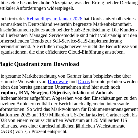
ibt es eine besonders hohe Akzeptanz, was den Erfolg bei der Deckung
ertikaler Anforderungen widerspiegelt.
och trotz des
Rebrandings im Januar 2026
hat Doxis außerhalb seines
ernmarktes in Deutschland weiterhin begrenzte Markenbekanntheit.
inschränkungen gibt es auch bei der SaaS-Bereitstellung: Die Kunden-
nd Lieferanten-Managed-Servicemodelle sind nicht vollständig mit den
orherrschenden Trends zur Self-Service-SaaS-Implementierung
bereinstimmend. Sie erfüllen möglicherweise nicht die Bedürfnisse von
rganisationen, die eine effizientere Cloud-Einführung anstreben.
Magic Quadrant zum Download
ie gesamte Marktbetrachtung von Gartner kann beispielsweise über
estimmte Webseiten von
Docuware
und
Doxis
heruntergeladen werden
eben den bereits genannten Unternehmen sind hier auch noch
ropbox, IBM, Newgen, Objective, Intalio
und
Zoho
als
ischenanbieter aufgeführt. Abgesehen von den Einschätzungen zu den
inzelnen Anbietern enthält der Bericht auch allgemeine interessante
nformationen. So wird das Marktvolumen für Dokumentenmanagement
lattformen 2025 auf 18,9 Milliarden US-Dollar taxiert. Gartner geht bis
028 von einem voraussichtlichen Wachstum auf 26 Milliarden US-
ollar aus, was einer durchschnittlichen jährlichen Wachstumsrate
CAGR) von 7,5 Prozent entspricht.