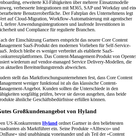
nboarding, erweiterte KI-Fähigkeiten über mehrere Einsatzmodelle
inweg, verbesserte Integrationen mit M365, SAP und Workday und ein
berarbeitete Benutzeroberfläche. Der Fahrplan des Unternehmens legt
ert auf Cloud-Migration, Workflow-Automatisierung mit agentischer
I, tiefere Anwendungsintegrationen und laufende Investitionen in
icherheit und Compliance für regulierte Branchen.
ach der Einschätzung Gartners entspricht das neuere Core Content
anagement SaaS-Produkt den modernen Vorlieben für Self-Service-
aaS. Jedoch bleibe es weniger verbreitet als etablierte SaaS-
onkurrenzplattformen. Das Content-Management-Produkt von Opente
asiert wiederum auf vendor-managed Service Delivery-Modellen, die
on aktuellen Bereitstellungstrends abweichen.
udem stellt das Marktforschungsunternehmen fest, dass Core Content
anagement weniger funktional ist als das klassische Content-
anagement-Angebot. Kunden sollten die Unterschiede in den
ähigkeiten sorgfältig prüfen, bevor sie davon ausgehen, dass beide
rodukte ähnliche Geschäftsbedürfnisse erfüllen können.
Gutes Großkundenangebot von Hyland
en US-Konkurrenten
Hyland
ordnet Gartner in den beliebtesten
uadranten als Marktführer ein. Seine Produkte »Alfresco« und
OnBase« sind unabhängig voneinander und als Teil der »Content