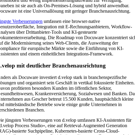
reismodell und wenig Implementierungsaufwand zur Verfügung.
aneben ist sie auch als On-Premises-Lösung und hybrid anwendbar.
ocuware ist eine Universallösung mit geringer Branchenausrichtung.
üngste Verbesserungen
umfassen eine browser-native
enutzeroberfläche, Integration mit E-Rechnungsanbietern, Workflow-
nalysen über Drittanbieter-Tools und KI-gesteuerte
okumentenverarbeitung. Die Roadmap von Docuware konzentriert sic
uf die Modernisierung seines Web-Clients, die Ausweitung der
ompliance für europäische Märkte sowie die Einführung von KI-
ssistenten und einem einheitlichen Integrations-Framework.
.velop mit deutlicher Branchenausrichtung
nders als Docuware investiert d.velop stark in branchenspezifische
ösungen und organisiert sein Geschäft in vertikal fokussierte Einheiten.
avon profitieren besonders Kunden im öffentlichen Sektor,
esundheitswesen, Krankenversicherung, Sozialwesen und Banken. Da
nternehmen aus Gescher betreut 15.500 Kunden, hauptsächlich kleine
nd mittelständische Betriebe sowie einige große Unternehmen in
erschiedenen Branchen.
ie jüngsten Verbesserungen von d.velop umfassen KI-Assistenten für
d.velop Process Studio«, eine auf Retrieval-Augmented Generation
RAG)-basierte Suchpipeline, Kubernetes-basierte Cross-Cloud-