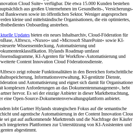
nnovation Cloud Suite« verfügbar. Die etwa 15.000 Kunden bestehen
auptsächlich aus großen Unternehmen im Gesundheits-, Versicherungs
nd Bankwesen sowie im öffentlichen Sektor. Weniger angesprochen
erden kleine und mittelständische Organisationen, die ein optimiertes,
elbstbedientes Onboarding anstreben.
ktuelle Updates
bieten ein neues Inhaltsarchiv, Cloud-Föderation für
nBase, Alfresco, »Nuxeo« und »Microsoft SharePoint« sowie KI-
esteuerte Wissensentdeckung, Automatisierung und
okumentenklassifikation. Hylands Roadmap umfasst
issensdiagramme, KI-Agenten für Workflow-Automatisierung und
rweiterte Content Innovation Cloud Föderationsdienste.
Alfresco zeigt robuste Funktionalitäten in den Bereichen fortschrittliche
nhaltsspeicherung, Informationsverwaltung, KI-gestützte Dienste,
öderation und Automatisierung und eignet sich damit für Organisatione
it komplexen Anforderungen an das Dokumentenmanagement«, hebt
artner hervor. Es sei der einzige Anbieter in dieser Marktbetrachtung,
er eine Open-Source-Dokumentenverwaltungsplattform anbietet.
udem lobt Gartner Hylands strategischen Fokus auf die semantische
chicht und agentische Automatisierung in der Content Innovation Clou
ie sei gut auf aufkommende Markttrends und die Nachfrage der Käufer
ach integrierten Plattformen zur Unterstützung von KI-Assistenten und
genten abgestimmt.