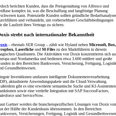
edoch berichten Kunden, dass die Preisgestaltung von Alfresco und
nBase komplex ist, was die Beschaffung und langfristige Planung
rschweren kann. Potenzielle Kunden sollten gründliche Bedarfsanalyse
urchführen und verhandeln, um vorhersehbare Geschäftsbedingungen
ür die Laufzeit ihres Vertrags zu sichern.
oxis strebt nach internationaler Bekanntheit
oxis
– ehemals SER Group – zählt wie Hyland neben
Microsoft, Box
ropbox, Laserfiche
und
M-Files
zu den Marktführern in diesem
agischen Quadranten. Die Aktivitäten von Doxis konzentrieren sich au
uropa und Nordamerika und bedienen etwa 3.600 mittlere und große
unden in den Bereichen Bankwesen, Versicherung, Fertigung, Logisti
nd Gesundheitswesen.
üngste Investitionen umfassen intelligente Dokumentenverarbeitung
IDP), aktualisierte Anwendungspakete und die Cloud-Verwaltung.
ußerdem gibt es eine erweiterte semantische Suche und KI-Assistenten
unktionen sowie eine vertiefte Integration mit SAP SuccessFactors,
alesforce und ServiceNow.
aut Gartner werden die branchenspezifischen Lösungen von Doxis vo
ast der Hälfte der Kundenbasis übernommen. In den Bereichen
ankwesen, Versicherungen, Fertigung, Logistik und Gesundheitswese