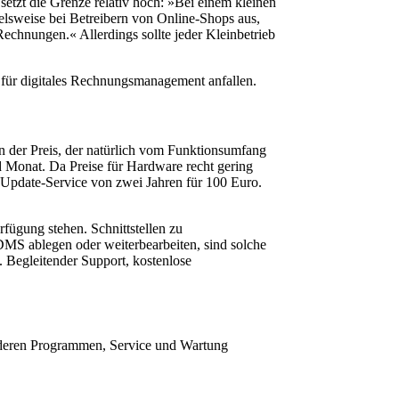
etzt die Grenze relativ hoch: »Bei einem kleinen
elsweise bei Betreibern von Online-Shops aus,
echnungen.« Allerdings sollte jeder Kleinbetrieb
 für digitales Rechnungsmanagement anfallen.
en der Preis, der natürlich vom Funktionsumfang
d Monat. Da Preise für Hardware recht gering
Update-Service von zwei Jahren für 100 Euro.
rfügung stehen. Schnittstellen zu
DMS ablegen oder weiterbearbeiten, sind solche
. Begleitender Support, kostenlose
anderen Programmen, Service und Wartung