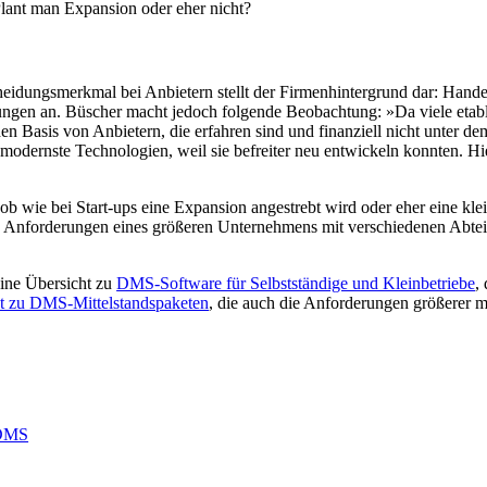
lant man Expansion oder eher nicht?
heidungsmerkmal bei Anbietern stellt der Firmenhintergrund dar: Han
 Lösungen an. Büscher macht jedoch folgende Beobachtung: »Da viele et
liden Basis von Anbietern, die erfahren sind und finanziell nicht unte
n modernste Technologien, weil sie befreiter neu entwickeln konnten. 
b wie bei Start-ups eine Expansion angestrebt wird oder eher eine klei
e Anforderungen eines größeren Unternehmens mit verschiedenen Abtei
Eine Übersicht zu
DMS-Software für Selbstständige und Kleinbetriebe
,
t zu DMS-Mittelstandspaketen
, die auch die Anforderungen größerer m
oDMS