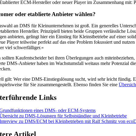
Etablierter ECM-Hersteller oder neuer Player im Zusammenhang mit: P
omer oder etablierte Anbieter wählen?
swahl an DMS für Kleinunternehmen ist groß. Ein generelles Untersc
etablierten Hersteller. Prinzipiell bieten beide Gruppen verlässliche
en anbieten, gelingt hier ein Einstieg für Kleinstbetriebe auf einer so
eue Player teilweise perfekt auf das eine Problem fokussiert und nutze
er viel schwerfälliger.«
 sollten Kaufentscheider bei ihren Überlegungen auch miteinbeziehen, o
erte DMS-Anbieter haben im Wachstumsfall weitaus mehr Potenzial di
ecken.
ll gilt: Wer eine DMS-Einstiegslösung sucht, wird sehr leicht fündig. 
ispielsweise für Sie zusammengestellt. Ebenso finden Sie eine
Übersich
terführende Links
Grundfunktionen eines DMS- oder ECM-Systems
Übersicht zu DMS-Lösungen für Selbstständige und Kleinbetriebe
Interview zu DMS/ECM bei Kleinbetrieben mit Ralf Schmitz von ec
tere Artikel