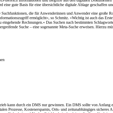
MS-Bereich Informationen und Begriffe aus den digitalen Dokumenten 
 eine gute Basis für eine übersichtliche digitale Ablage geschaffen un
 Suchfunktionen, die für Anwenderinnen und Anwender eine große Roll
nformationszugriff ermöglicht«, so Schmitz. »Wichtig ist auch das Erst
neu eingehende Rechnungen.« Das Suchen nach bestimmten Schlagworte
sübergreifende Suche – eine sogenannte Meta-Suche erweisen. Hierzu mü
nen
betrieb kann durch ein DMS nur gewinnen. Ein DMS sollte von Anfang e
italen Prozesse, Kostenersparnis, Orts- und zeitunabhängiges sicheres A