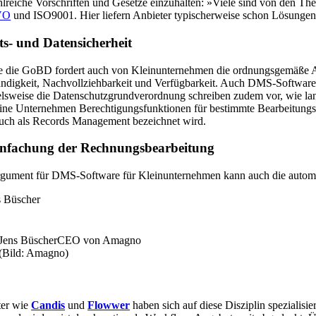
lreiche Vorschriften und Gesetze einzuhalten: »Viele sind von den Th
VO
und ISO9001. Hier liefern Anbieter typischerweise schon Lösungen 
ts- und Datensicherheit
 die GoBD fordert auch von Kleinunternehmen die ordnungsgemäße Au
ändigkeit, Nachvollziehbarkeit und Verfügbarkeit. Auch DMS-Software 
elsweise die Datenschutzgrundverordnung schreiben zudem vor, wie l
eine Unternehmen Berechtigungsfunktionen für bestimmte Bearbeitung
uch als Records Management bezeichnet wird.
infachung der Rechnungsbearbeitung
gument für DMS-Software für Kleinunternehmen kann auch die automa
Jens Büscher
CEO von Amagno
(Bild: Amagno)
ter wie
Candis
und
Flowwer
haben sich auf diese Disziplin spezialis