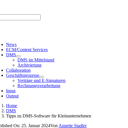
Zum
er uns |
Media-Infos |
Glossar |
Kontakt |
Newsletter
Inhalt
springen
oggle
avigation
News
ECM/Content Services
DMS
DMS im Mittelstand
Archivierung
Collaboration
Geschäftsprozesse
Verträge und E-Signaturen
Rechnungsverarbeitung
Input
Output
Home
DMS
Tipps zu DMS-Software für Kleinunternehmen
blished On: 25. Januar 2024
Von
Annette Stadler