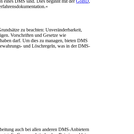
en eines DMS sind. Dies beginnt mit der
GoBD
,
Verfahrensdokumentation.«
undsätze zu beachten: Unveränderbarkeit,
igen. Vorschriften und Gesetze wie
f haben darf. Um dies zu managen, bieten DMS
fbewahrungs- und Löschregeln, was in der DMS-
earbeitung auch bei allen anderen DMS-Anbietern