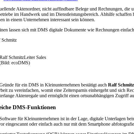
ellende Aktenordner, nicht auffindbare Belege und Rechnungen, die ums
etriebe im Handwerk und im Dienstleistungsbereich. Abhilfe schaffe
en in einem Unternehmen interessant sein können.
nen lassen sich mit DMS digitale Dokumente wie Rechnungen einfacher 
Ralf Schmitz
Leiter Sales
(Bild: ecoDMS)
Gründe für ein DMS in Kleinunternehmen bestätigt auch
Ralf Schmitz
beit zu vereinfachen, womit eine Zeitersparnis einhergeht und sich Re
terlange Aktenregale und ermöglicht einen ortsunabhängigen Zugriff 
reiche DMS-Funktionen
ftware für Kleinunternehmen ist in der Lage, digitale Unterlagen beis
vor eingescannt oder einfach auch nur mit dem Smartphone abfotografie