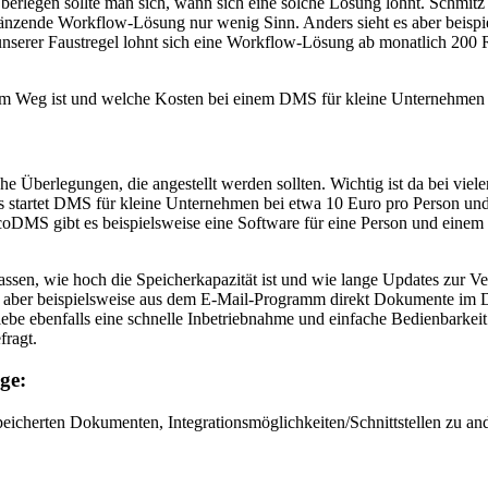
legen sollte man sich, wann sich eine solche Lösung lohnt. Schmitz s
änzende Workflow-Lösung nur wenig Sinn. Anders sieht es aber beispi
nserer Faustregel lohnt sich eine Workflow-Lösung ab monatlich 200 R
hem Weg ist und welche Kosten bei einem DMS für kleine Unternehmen
e Überlegungen, die angestellt werden sollten. Wichtig ist da bei viel
is startet DMS für kleine Unternehmen bei etwa 10 Euro pro Person un
DMS gibt es beispielsweise eine Software für eine Person und einem 
assen, wie hoch die Speicherkapazität ist und wie lange Updates zur Ve
 man aber beispielsweise aus dem E-Mail-Programm direkt Dokumente im 
iebe ebenfalls eine schnelle Inbetriebnahme und einfache Bedienbarkeit
fragt.
ge:
speicherten Dokumenten, Integrationsmöglichkeiten/Schnittstellen zu 