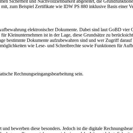
emen Sicherheit und Nachvollziehbarkeit abgeleitet, die Grundfunktion
mit, zum Beispiel Zertifikate wie IDW PS 880 inklusive Basis einer 
fbewahrung elektronischer Dokumente. Dabei sind laut GoBD vier Gr
für Kleinunternehmen ist in der Lage, diese Grundsätze zu berücksicht
ange bestimmte Dokumente aufzubewahren sind und wer Zugriff darau
smöglichkeiten wie Lese- und Schreibrechte sowie Funktionen für Au
tische Rechnungseingangsbearbeitung sein.
iert und bewerben diese besonders. Jedoch ist die digitale Rechnungsb