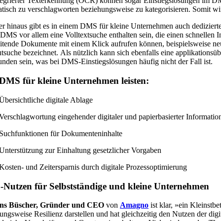
tegrierter Texterkennung (OCR) können sogar Einstiegslösungen im D
tisch zu verschlagworten beziehungsweise zu kategorisieren. Somit wird
r hinaus gibt es in einem DMS für kleine Unternehmen auch dedizierte
DMS vor allem eine Volltextsuche enthalten sein, die einen schnellen I
itende Dokumente mit einem Klick aufrufen können, beispielsweise 
utsuche bezeichnet. Als nützlich kann sich ebenfalls eine applikation
nden sein, was bei DMS-Einstiegslösungen häufig nicht der Fall ist.
DMS für kleine Unternehmen leisten:
Übersichtliche digitale Ablage
Verschlagwortung eingehender digitaler und papierbasierter Informatio
Suchfunktionen für Dokumenteninhalte
Unterstützung zur Einhaltung gesetzlicher Vorgaben
Kosten- und Zeitersparnis durch digitale Prozessoptimierung
Nutzen für Selbstständige und kleine Unternehmen
ns Büscher, Gründer und CEO
von
Amagno
ist klar, »ein Kleinst
ungsweise Resilienz darstellen und hat gleichzeitig den Nutzen der dig