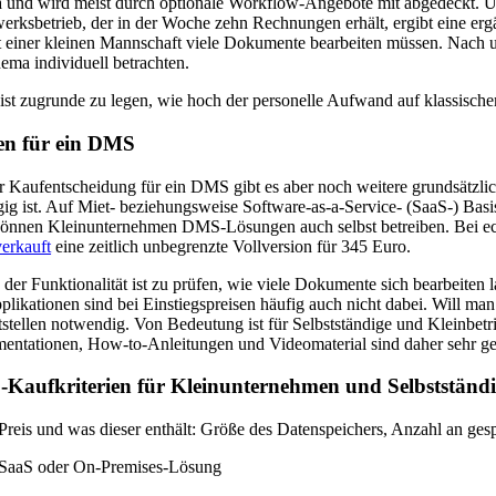
und wird meist durch optionale Workflow-Angebote mit abgedeckt. Über
rksbetrieb, der in der Woche zehn Rechnungen erhält, ergibt eine erg
t einer kleinen Mannschaft viele Dokumente bearbeiten müssen. Nach u
ema individuell betrachten.
ist zugrunde zu legen, wie hoch der personelle Aufwand auf klassisc
en für ein DMS
r Kaufentscheidung für ein DMS gibt es aber noch weitere grundsätzlich
ig ist. Auf Miet- beziehungsweise Software-as-a-Service- (SaaS-) Bas
können Kleinunternehmen DMS-Lösungen auch selbst betreiben. Bei eco
erkauft
eine zeitlich unbegrenzte Vollversion für 345 Euro.
der Funktionalität ist zu prüfen, wie viele Dokumente sich bearbeiten l
pplikationen sind bei Einstiegspreisen häufig auch nicht dabei. Will
tstellen notwendig. Von Bedeutung ist für Selbstständige und Kleinbetr
ntationen, How-to-Anleitungen und Videomaterial sind daher sehr ge
Kaufkriterien für Kleinunternehmen und Selbstständi
Preis und was dieser enthält: Größe des Datenspeichers, Anzahl an ge
SaaS oder On-Premises-Lösung