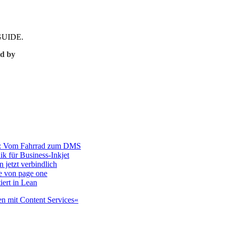
CMGUIDE.
d by
r: Vom Fahrrad zum DMS
ik für Business-Inkjet
 jetzt verbindlich
e von page one
iert in Lean
n mit Content Services«