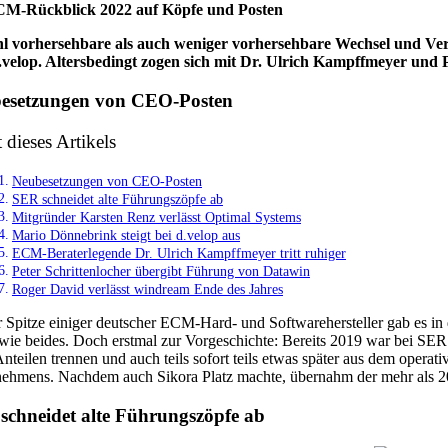
M-Rückblick 2022 auf Köpfe und Posten
l vorhersehbare als auch weniger vorhersehbare Wechsel und Ve
.velop. Altersbedingt zogen sich mit Dr. Ulrich Kampffmeyer und 
esetzungen von CEO-Posten
t dieses Artikels
Neubesetzungen von CEO-Posten
SER schneidet alte Führungszöpfe ab
Mitgründer Karsten Renz verlässt Optimal Systems
Mario Dönnebrink steigt bei d.velop aus
ECM-Beraterlegende Dr. Ulrich Kampffmeyer tritt ruhiger
Peter Schrittenlocher übergibt Führung von Datawin
Roger David verlässt windream Ende des Jahres
 Spitze einiger deutscher ECM-Hard- und Softwarehersteller gab es i
wie beides. Doch erstmal zur Vorgeschichte: Bereits 2019 war bei SER 
Anteilen trennen und auch teils sofort teils etwas später aus dem operat
ehmens. Nachdem auch Sikora Platz machte, übernahm der mehr als 20
schneidet alte Führungszöpfe ab