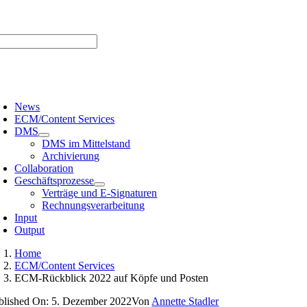
Zum
er uns |
Media-Infos |
Glossar |
Kontakt |
Newsletter
Inhalt
springen
oggle
avigation
News
ECM/Content Services
DMS
DMS im Mittelstand
Archivierung
Collaboration
Geschäftsprozesse
Verträge und E-Signaturen
Rechnungsverarbeitung
Input
Output
Home
ECM/Content Services
ECM-Rückblick 2022 auf Köpfe und Posten
blished On: 5. Dezember 2022
Von
Annette Stadler