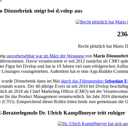
o Dönnebrink steigt bei d.velop aus
236
Recht plötzlich hat Mario 
utig
unvorhersehbar war im März der Weggang
von
Mario Dönnnebri
übernommen. Davor verantwortete er seit 2012 zunächst als CMO späte
äre Figur bei Dvelop und hat in 19 Jahren viel zum erfolgreichen Auf
r Lösungen vorangetrieben. Außerdem hat er eine App-Builder-Communi
zt wurde Dönnebrink dann im Mai
durch das Führungsduo
Sebastian E
rstands waren. Der 40-jährige Evers ist seit 2010 bei Dvelop beschäft
ßlich ab 2018 als Chief Marketing Officer (CMO) mit der Verantwortu
st für das Product Management verantwortlich. Im Jahr 2016 übernah
r (CTO). Entsprechend dieser Rollen leiten beide nun gemeinsam die 
Beraterlegende Dr. Ulrich Kampffmeyer tritt ruhiger