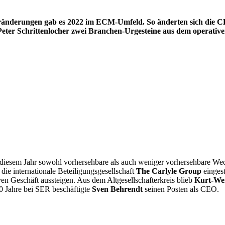
ränderungen gab es 2022 im ECM-Umfeld. So änderten sich die 
Peter Schrittenlocher zwei Branchen-Urgesteine aus dem operativ
n diesem Jahr sowohl vorhersehbare als auch weniger vorhersehbare We
die internationale Beteiligungsgesellschaft
The Carlyle Group
eingest
iven Geschäft aussteigen. Aus dem Altgesellschafterkreis blieb
Kurt-We
 Jahre bei SER beschäftigte
Sven Behrendt
seinen Posten als CEO.