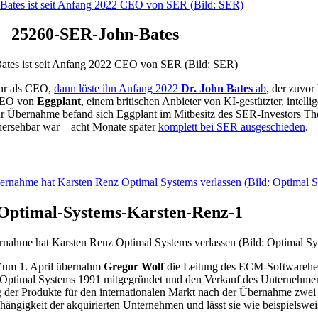
25260-SER-John-Bates
Bates ist seit Anfang 2022 CEO von SER (Bild: SER)
ahr als CEO,
dann löste ihn Anfang 2022
Dr. John Bates
ab
, der zuvo
 CEO von
Eggplant
, einem britischen Anbieter von KI-gestützter, intelli
Übernahme befand sich Eggplant im Mitbesitz des SER-Investors The 
hersehbar war – acht Monate später
komplett bei SER ausgeschieden
.
Optimal-Systems-Karsten-Renz-1
nahme hat Karsten Renz Optimal Systems verlassen (Bild: Optimal Sy
Zum 1. April übernahm
Gregor Wolf
die Leitung des ECM-Softwareherst
 Optimal Systems 1991 mitgegründet und den Verkauf des Unternehmens
der Produkte für den internationalen Markt nach der Übernahme zwei J
ängigkeit der akquirierten Unternehmen und lässt sie wie beispielsw