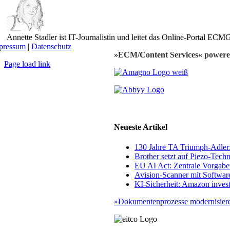
Annette Stadler ist IT-Journalistin und leitet das Online-Portal E
pressum
|
Datenschutz
»ECM/Content Services« powere
Page load link
Nach
oben
Neueste Artikel
130 Jahre TA Triumph-Adle
Brother setzt auf Piezo-Techn
EU AI Act: Zentrale Vorgaben
Avision-Scanner mit Softwar
KI-Sicherheit: Amazon invest
»Dokumentenprozesse modernisiere