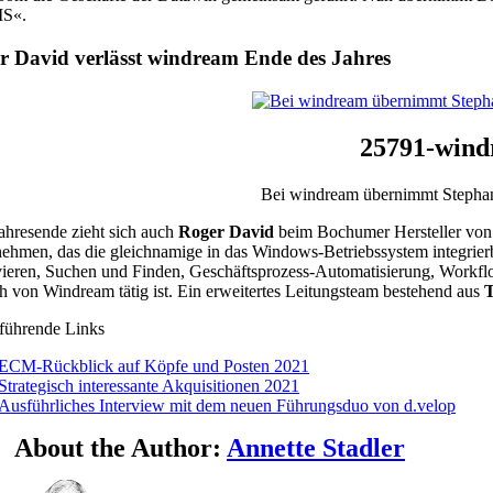
S«.
r David verlässt windream Ende des Jahres
25791-wind
Bei windream übernimmt Stephan 
hresende zieht sich auch
Roger David
beim Bochumer Hersteller v
ehmen, das die gleichnamige in das Windows-Betriebssystem integri
ieren, Suchen und Finden, Geschäftsprozess-Automatisierung, Workfl
h von Windream tätig ist. Ein erweitertes Leitungsteam bestehend aus
T
führende Links
ECM-Rückblick auf Köpfe und Posten 2021
Strategisch interessante Akquisitionen 2021
Ausführliches Interview mit dem neuen Führungsduo von d.velop
About the Author:
Annette Stadler