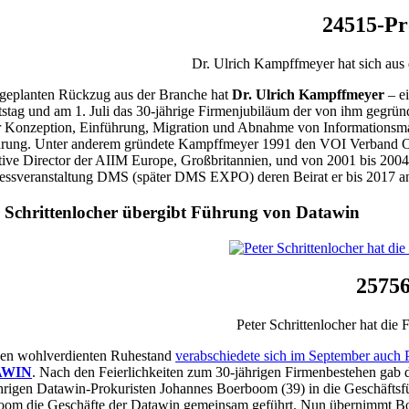
24515-Pr
Dr. Ulrich Kampffmeyer hat sich aus 
geplanten Rückzug aus der Branche hat
Dr. Ulrich Kampffmeyer
– e
stag und am 1. Juli das 30-jährige Firmenjubiläum der von ihm ge
r Konzeption, Einführung, Migration und Abnahme von Informationsma
rung. Unter anderem gründete Kampffmeyer 1991 den VOI Verband Orga
ive Director der AIIM Europe, Großbritannien, und von 2001 bis 2004
ssveranstaltung DMS (später DMS EXPO) deren Beirat er bis 2017 an
r Schrittenlocher übergibt Führung von Datawin
25756
Peter Schrittenlocher hat di
nen wohlverdienten Ruhestand
verabschiedete sich im September auch P
AWIN
. Nach den Feierlichkeiten zum 30-jährigen Firmenbestehen gab de
hrigen Datawin-Prokuristen Johannes Boerboom (39) in die Geschäftsfü
om die Geschäfte der Datawin gemeinsam geführt. Nun übernimmt Bo