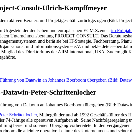
oject-Consult-Ulrich-Kampffmeyer
dem aktiven Berater- und Projektgeschäft zurückgezogen (Bild: Project
in Urgestein der deutschen und europäischen ECM-Szene –
im Frühjah
gründeten Unternehmensberatung PROJECT CONSULT. Das Beratungshau
nagementsystemen und berät sie bei IT-Strategie, Fachberatung, Plan
nisations- und Informationssysteme e.V. und bekleidete sieben Jahre
 Mitglied des Direktoriums der AIIM international, USA. Zudem gilt
gehörte.
-Datawin-Peter-Schrittenlocher
e Führung von Datawin an Johannes Boerboom übergeben (Bild: Datawi
eter Schrittenlocher
, Mitbegründer und ab 1992 Geschäftsführer des H
r 74-Jährige alle operativen Aufgaben ab. Seine Nachfolgeregelung traf
hrung berief und so einen Übergang vorbereitete. In den vergangenen s
erboom die alleinige operative Leitung des Unternehmens und sein