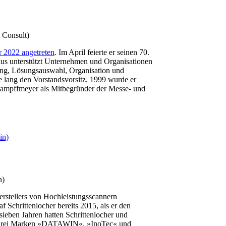
 Consult)
r 2022 angetreten
. Im April feierte er seinen 70.
s unterstützt Unternehmen und Organisationen
ung, Lösungsauswahl, Organisation und
 lang den Vorstandsvorsitz. 1999 wurde er
 Kampffmeyer als Mitbegründer der Messe- und
n)
erstellers von Hochleistungsscannern
 Schrittenlocher bereits 2015, als er den
ieben Jahren hatten Schrittenlocher und
er drei Marken »DATAWIN«, »InoTec« und