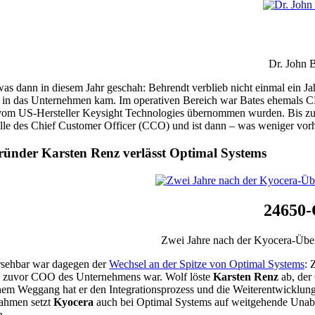
Dr. John 
 was dann in diesem Jahr geschah: Behrendt verblieb nicht einmal ein J
 in das Unternehmen kam. Im operativen Bereich war Bates ehemals
om US-Hersteller Keysight Technologies übernommen wurden. Bis zur 
lle des Chief Customer Officer (CCO) und ist dann – was weniger vor
ründer Karsten Renz verlässt Optimal Systems
24650-
Zwei Jahre nach der Kyocera-Über
rsehbar war dagegen der
Wechsel an der Spitze von Optimal Systems
: 
d zuvor COO des Unternehmens war. Wolf löste
Karsten Renz
ab, der
nem Weggang hat er den Integrationsprozess und die Weiterentwicklung 
ahmen setzt
Kyocera
auch bei Optimal Systems auf weitgehende Unabh
n.